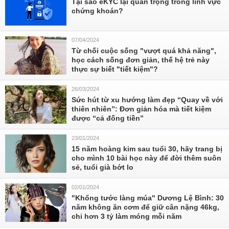
Tại sao eKYC lại quan trọng trong lĩnh vực
chứng khoán?
07/04/2024
Từ chối cuộc sống "vượt quá khả năng",
học cách sống đơn giản, thế hệ trẻ này
thực sự biết "tiết kiệm"?
26/03/2024
Sức hút từ xu hướng làm đẹp “Quay về với
thiên nhiên”: Đơn giản hóa mà tiết kiệm
được “cả đống tiền”
23/01/2024
15 năm hoàng kim sau tuổi 30, hãy trang bị
cho mình 10 bài học này để đời thêm suôn
sẻ, tuổi già bớt lo
02/01/2024
"Khổng tước làng múa" Dương Lệ Bình: 30
năm không ăn cơm để giữ cân nặng 46kg,
chi hơn 3 tỷ làm móng mỗi năm