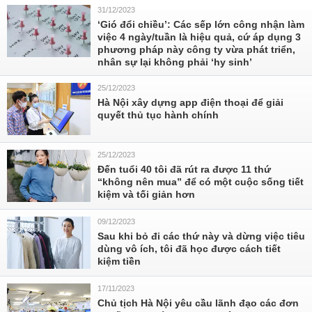
31/12/2023
‘Gió đổi chiều’: Các sếp lớn công nhận làm
việc 4 ngày/tuần là hiệu quả, cứ áp dụng 3
phương pháp này công ty vừa phát triển,
nhân sự lại không phải ‘hy sinh’
25/12/2023
Hà Nội xây dựng app điện thoại để giải
quyết thủ tục hành chính
25/12/2023
Đến tuổi 40 tôi đã rút ra được 11 thứ
“không nên mua” để có một cuộc sống tiết
kiệm và tối giản hơn
09/12/2023
Sau khi bỏ đi các thứ này và dừng việc tiêu
dùng vô ích, tôi đã học được cách tiết
kiệm tiền
17/11/2023
Chủ tịch Hà Nội yêu cầu lãnh đạo các đơn