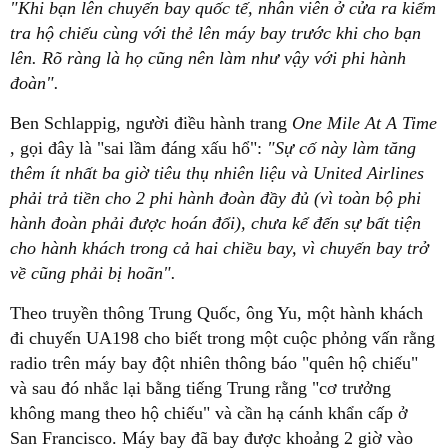
"Khi bạn lên chuyến bay quốc tế, nhân viên ở cửa ra kiểm
tra hộ chiếu cùng với thẻ lên máy bay trước khi cho bạn
lên. Rõ ràng là họ cũng nên làm như vậy với phi hành
đoàn".
Ben Schlappig, người điều hành trang
One Mile At A Time
, gọi đây là "sai lầm đáng xấu hổ":
"Sự cố này làm tăng
thêm ít nhất ba giờ tiêu thụ nhiên liệu và United Airlines
phải trả tiền cho 2 phi hành đoàn đầy đủ (vì toàn bộ phi
hành đoàn phải được hoán đổi), chưa kể đến sự bất tiện
cho hành khách trong cả hai chiều bay, vì chuyến bay trở
về cũng phải bị hoãn".
Theo truyền thông Trung Quốc, ông Yu, một hành khách
đi chuyến UA198 cho biết trong một cuộc phỏng vấn rằng
radio trên máy bay đột nhiên thông báo "quên hộ chiếu"
và sau đó nhắc lại bằng tiếng Trung rằng "cơ trưởng
không mang theo hộ chiếu" và cần hạ cánh khẩn cấp ở
San Francisco. Máy bay đã bay được khoảng 2 giờ vào