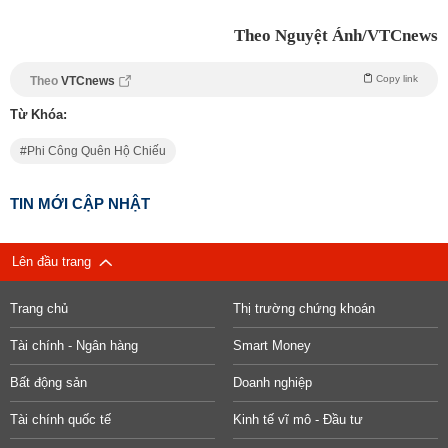
Theo Nguyệt Ánh/VTCnews
Copy link
Theo
VTCnews
Từ Khóa:
Phi Công Quên Hộ Chiếu
TIN MỚI CẬP NHẬT
Lên đầu trang
Trang chủ
Thị trường chứng khoán
Tài chính - Ngân hàng
Smart Money
Bất động sản
Doanh nghiệp
Tài chính quốc tế
Kinh tế vĩ mô - Đầu tư