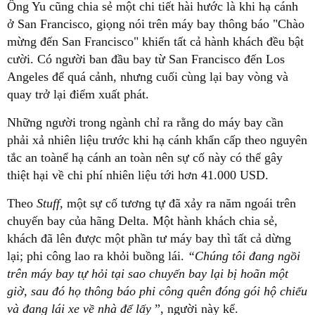
Ông Yu cũng chia sẻ một chi tiết hài hước là khi hạ cánh
ở San Francisco, giọng nói trên máy bay thông báo "Chào
mừng đến San Francisco" khiến tất cả hành khách đều bật
cười. Có người ban đầu bay từ San Francisco đến Los
Angeles để quá cảnh, nhưng cuối cùng lại bay vòng và
quay trở lại điểm xuất phát.
Những người trong ngành chỉ ra rằng do máy bay cần
phải xả nhiên liệu trước khi hạ cánh khẩn cấp theo nguyên
tắc an toànể hạ cánh an toàn nên sự cố này có thể gây
thiệt hại về chi phí nhiên liệu tới hơn 41.000 USD.
Theo
Stuff,
một sự cố tương tự đã xảy ra năm ngoái trên
chuyến bay của hãng Delta. Một hành khách chia sẻ,
khách đã lên được một phần tư máy bay thì tất cả dừng
lại; phi công lao ra khỏi buồng lái.
“Chúng tôi đang ngồi
trên máy bay tự hỏi tại sao chuyến bay lại bị hoãn một
giờ, sau đó họ thông báo phi công quên đóng gói hộ chiếu
và đang lái xe về nhà để lấy
”, người này kể.