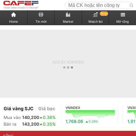
New
Home
Tin mới
Market
Watch list
Mở rộng
Giá vàng SJC
Giá bạc
VNINDEX
VN30
Mua vào
140,200
0.36%
1,768.06
1,91
0.19%
Bán ra
143,200
0.35%