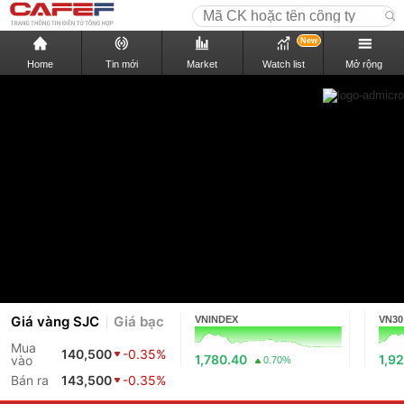
New
Home
Tin mới
Market
Watch list
Mở rộng
Giá vàng SJC
Giá bạc
VNINDEX
VN30
Mua
140,500
-0.35%
1,780.40
1,9
vào
0.70%
Bán ra
143,500
-0.35%