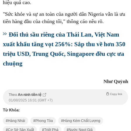
hiệu quả cao.
"Sức khỏe và sự an toàn của người dân Nigeria vẫn là ưu
tiên hàng đầu của chúng tôi," thông cáo nêu rõ.
Đối thủ sầu riêng của Thái Lan, Việt Nam
xuất khẩu tăng vọt 256%: Sắp thu về hơn 350
triệu USD, Trung Quốc, Singapore đều cực ưa
chuộng
Như Quỳnh
Copy link
Theo
An ninh tiền tệ
01/08/2025 16:01 (GMT +7)
Từ Khóa:
Hàng Nhái
Phong Tỏa
Hàng Kém Chất Lượng
Cơ Sở Sản Xuất
Triệt Phá
Nước Ngọt Giả