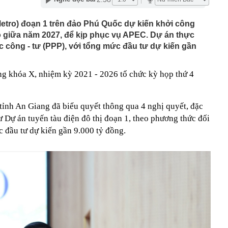
p thu là hết nóng, phải đến tiết Xử thử mới thật sự mát
(Metro) đoạn 1 trên đảo Phú Quốc dự kiến khởi công
o giữa năm 2027, để kịp phục vụ APEC. Dự án thực
cao tốc Quảng Ngãi đến Nha Trang thu phí không dừng
c công - tư (PPP), với tổng mức đầu tư dự kiến gần
y kế, nhiều doanh nghiệp Nhà nước báo lãi nghìn tỷ
ụ xe đầu kéo chở nhiều ô tô Lexus bốc cháy trên cao tốc
g khóa X, nhiệm kỳ 2021 - 2026 tổ chức kỳ họp thứ 4
Phòng
 cho Mr Pips, Shark Bình đang bị điều tra về 3 tội danh
tỉnh An Giang đã biểu quyết thông qua 4 nghị quyết, đặc
chào bán hơn 11 triệu cổ phiếu chưa được phân phối hết
ư Dự án tuyến tàu điện đô thị đoạn 1, theo phương thức đối
ng ra ngân hàng gửi tiết kiệm, cụ ông ngỡ ngàng khi tất
c đầu tư dự kiến gần 9.000 tỷ đồng.
động leo thang, ngân hàng chịu sức ép kép
 hoạch cơ cấu lại vốn Nhà nước tại doanh nghiệp trước
 rẻ hơn rất nhiều nhờ khung gầm do hãng mẹ Jaguar
át triển?
 dùng không biết công dụng của chiếc lỗ trên thước