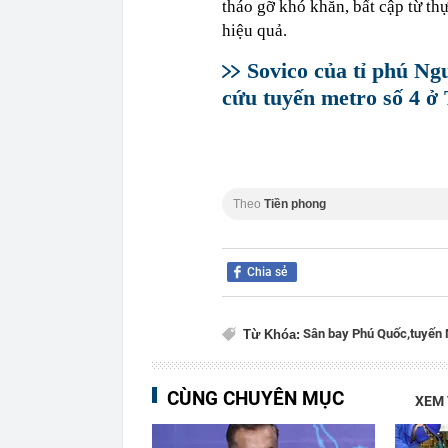
tháo gỡ khó khăn, bất cập từ th
hiệu quả.
Sovico của tỉ phú N
cứu tuyến metro số 4 
Theo
Tiền phong
Chia sẻ
Sân bay Phú Quốc,
tuyến 
Từ Khóa:
CÙNG CHUYÊN MỤC
XEM