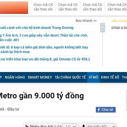
Chọn mã CK
Chọn mã CK
Chọn mã CK
Chọn mã CK
cần theo dõi
cần theo dõi
cần theo dõi
cần theo dõi
Đọc nhanh >>
xuất cảnh với chủ hộ kinh doanh Trang Dương
g 7 Âm lịch, 3 con giáp này vẫn được Thần tài che chở,
ân cuộc đời
iết lộ: 6 loại cá biển giá bình dân, người không biết hay
 sành lại thích mua
o triển khai loạt ưu đãi tháng 8, giá Omoda C5 từ 459,1
àng nhiều gia đình không còn lát kín sân bằng gạch? 2
mát vừa thoát nước tốt đang dần trở thành xu hướng
P
NGÂN HÀNG
SMART MONEY
TÀI CHÍNH QUỐC TẾ
VĨ MÔ
KINH TẾ SỐ
TH
ng mẹ trồng 19 năm bất ngờ “nằm dài” khắp chậu, đến
cũng trầm trồ.
etro gần 9.000 tỷ đồng
p 'cá voi' Strategy: ChatGPT giúp tôi kiếm 15 tỷ USD,
 nhiều hơn robot
 mô - Đầu tư
Chia sẻ
gười dùng ChatGPT miễn phí
o dịch chuyển khoản 89.760.000 đồng từ tài khoản
ang tài khoản VietinBank của Lò Thị Ly, công an lập tức
2:58
Nghe đọc bài