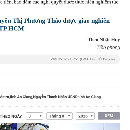
ực tiễn, bảo đảm các nghị quyết được thực hiện nghiêm túc,
guyễn Thị Phương Thảo được giao nghiên
ở TP HCM
Theo Nhật Huy
Tiền phong
24/10/2025 10:51 (GMT +7)
Copy link
Metro,
tỉnh An Giang,
Nguyễn Thanh Nhàn,
UBND tỉnh An Giang
XEM
 THEO NGÀY