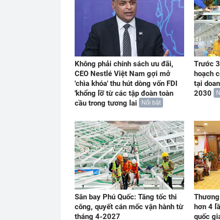
Không phải chính sách ưu đãi,
Trước 3
CEO Nestlé Việt Nam gợi mở
hoạch c
'chìa khóa' thu hút dòng vốn FDI
tại doa
'khổng lồ' từ các tập đoàn toàn
2030
N
cầu trong tương lai
Nổi bật
Sân bay Phú Quốc: Tăng tốc thi
Thương 
công, quyết cán mốc vận hành từ
hơn 4 l
tháng 4-2027
quốc gi