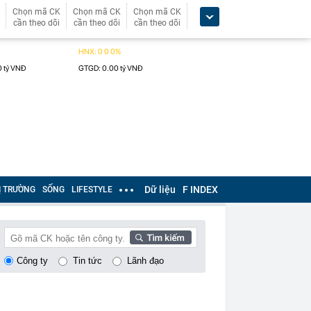
Chọn mã CK
Chọn mã CK
Chọn mã CK
cần theo dõi
cần theo dõi
cần theo dõi
Dữ liệu
F INDEX
Ị TRƯỜNG
SỐNG
LIFESTYLE
Công ty
Tin tức
Lãnh đạo