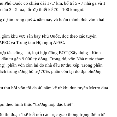
hu Phú Quốc có chiều dài 17,7 km, bố trí 5 - 7 nhà ga và 1
tàu 3 - 5 toa, tốc độ thiết kế 70 - 100 km/giờ.
g dự án trong quý 4 năm nay và hoàn thành đưa vào khai
, gồm khu vực sân bay Phú Quốc, dọc theo các tuyến
 APEC và Trung tâm Hội nghị APEC.
hợp tác công - tư, loại hợp đồng BOT (Xây dựng - Kinh
 đầu tư gần 9.000 tỷ đồng. Trong đó, vốn Nhà nước tham
ng), phần vốn còn lại do nhà đầu tư thu xếp. Trong phần
ách trung ương hỗ trợ 70%, phần còn lại do địa phương
ư thu hồi vốn tối đa 40 năm kể từ khi đưa tuyến Metro đưa
ọn theo hình thức “trường hợp đặc biệt”.
ô thị đoạn 1 sẽ kết nối các trục giao thông trọng điểm từ