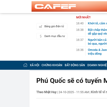
MỚI NHẤT!
16:40
Khởi tố, cấm 
Bảng giá điện tử
16:38
Bất chấp thán
dễ gặp quý nh
Danh mục đầu tư
16:37
Người bán cá t
bỏ qua, người
16:36
Omoda & Jaeco
triệu đồng
16:33
Vì sao ngày c
cách làm vừa 
XÃ HỘI
CHỨNG KHOÁN
BẤT ĐỘNG SẢN
DOANH NGHIỆ
mới
16:29
Cây xương rồ
khi nở hoa ai 
Phú Quốc sẽ có tuyến M
16:27
Tỉ phú sáng lậ
đừng làm việc
Kinh tế vĩ
Theo Nhật Huy
|
24-10-2025 - 11:55 AM
|
16:21
Tin vui cho n
16:20
Phát hiện gia
Vietcombank s