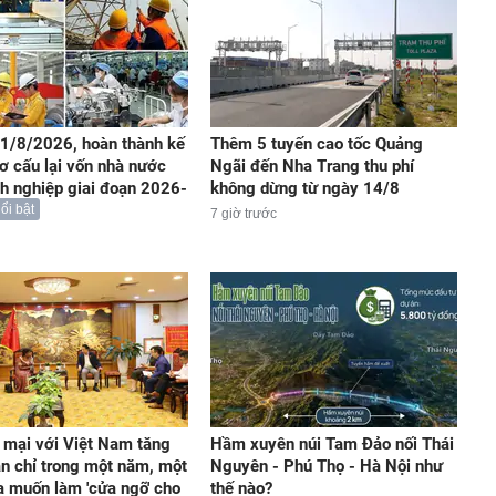
1/8/2026, hoàn thành kế
Thêm 5 tuyến cao tốc Quảng
ơ cấu lại vốn nhà nước
Ngãi đến Nha Trang thu phí
nh nghiệp giai đoạn 2026-
không dừng từ ngày 14/8
ổi bật
7 giờ trước
mại với Việt Nam tăng
Hầm xuyên núi Tam Đảo nối Thái
ần chỉ trong một năm, một
Nguyên - Phú Thọ - Hà Nội như
a muốn làm 'cửa ngõ' cho
thế nào?