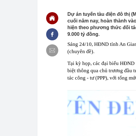
xác minh
16:18
Đừng tưởng Lậ
Dự án tuyến tàu điện đô thị 
mẻ
cuối năm nay, hoàn thành và
16:17
Thêm 5 tuyến 
từ ngày 14/8
hiện theo phương thức đối tá
9.000 tỷ đồng.
16:16
EVN hết lỗ lũ
16:16
Hiện trường v
Sáng 24/10, HĐND tỉnh An Gian
Hà Nội - Hải 
(chuyên đề).
16:14
Ngoài rửa tiền
Tại kỳ họp, các đại biểu HĐND 
16:13
F88 tiếp tục 
biệt thông qua chủ trương đầu t
16:12
Mang 6,6 tỷ đồ
cả là tiền giả
tác công - tư (PPP), với tổng mứ
16:10
Lãi suất huy 
16:08
Hoàn thành kế
ngày 31/8
16:07
Ô tô Honda sẽ
Land Rover ph
16:07
Hơn 90% người
cuộn