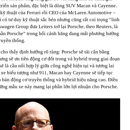
t triển sản phẩm, đặc biệt là dòng SUV Macan và Cayenne.
 kỹ thuật của Ferrari rồi CEO của McLaren Automotive –
 có tư duy kỹ thuật sắc bén nhưng cũng rất coi trọng “linh
swagen Group đưa Leiters trở lại Porsche, theo Reuters, là
thần Porsche” trong bối cảnh hãng đang mất phương hướng
truyền thống.
 cho thấy định hướng rõ ràng: Porsche sẽ tái cân bằng
ưng sẽ ưu tiên động cơ đốt trong và hybrid trong giai đoạn
ẽ là cầu nối hợp lý giữa công nghệ hiện tại và tương lai
xe biểu tượng như 911, Macan hay Cayenne sẽ tiếp tục
n bản động cơ truyền thống và hybrid hiệu năng cao. Điều
hững mẫu xe này mang lại phần lớn lợi nhuận cho Porsche.