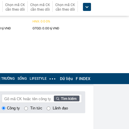
Chọn mã CK
Chọn mã CK
Chọn mã CK
cần theo dõi
cần theo dõi
cần theo dõi
Dữ liệu
F INDEX
Ị TRƯỜNG
SỐNG
LIFESTYLE
Công ty
Tin tức
Lãnh đạo