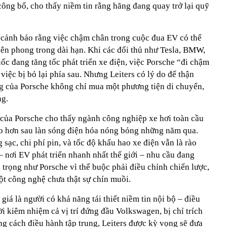
 công bố, cho thấy niềm tin rằng hãng đang quay trở lại quỹ
h cảnh báo rằng việc chậm chân trong cuộc đua EV có thể
iên phong trong dài hạn. Khi các đối thủ như Tesla, BMW,
c đang tăng tốc phát triển xe điện, việc Porsche “đi chậm
việc bị bỏ lại phía sau. Nhưng Leiters có lý do để thận
g của Porsche không chỉ mua một phương tiện di chuyển,
ng.
h của Porsche cho thấy ngành công nghiệp xe hơi toàn cầu
áo hơn sau làn sóng điện hóa nóng bỏng những năm qua.
sạc, chi phí pin, và tốc độ khấu hao xe điện vẫn là rào
 nơi EV phát triển nhanh nhất thế giới – nhu cầu đang
 trọng như Porsche vì thế buộc phải điều chỉnh chiến lược,
một công nghệ chưa thật sự chín muồi.
giá là người có khả năng tái thiết niềm tin nội bộ – điều
 kiêm nhiệm cả vị trí đứng đầu Volkswagen, bị chỉ trích
g cách điều hành tập trung, Leiters được kỳ vọng sẽ đưa