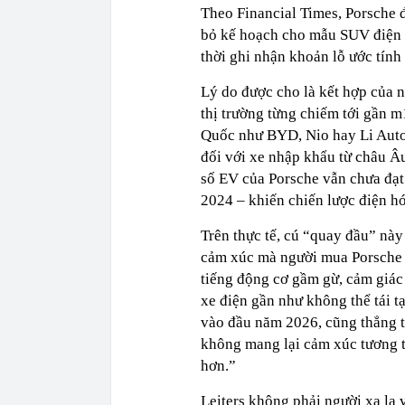
Theo Financial Times, Porsche 
bỏ kế hoạch cho mẫu SUV điện 
thời ghi nhận khoản lỗ ước tính 
Lý do được cho là kết hợp của n
thị trường từng chiếm tới gần m
Quốc như BYD, Nio hay Li Auto 
đối với xe nhập khẩu từ châu Âu
số EV của Porsche vẫn chưa đạ
2024 – khiến chiến lược điện hóa
Trên thực tế, cú “quay đầu” nà
cảm xúc mà người mua Porsche 
tiếng động cơ gầm gừ, cảm giác 
xe điện gần như không thể tái 
vào đầu năm 2026, cũng thẳng t
không mang lại cảm xúc tương t
hơn.”
Leiters không phải người xa lạ