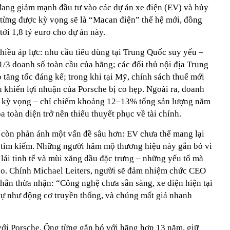
đang giảm mạnh đầu tư vào các dự án xe điện (EV) và hủy
từng được kỳ vọng sẽ là “Macan điện” thế hệ mới, đồng
tới 1,8 tỷ euro cho dự án này.
hiều áp lực: nhu cầu tiêu dùng tại Trung Quốc suy yếu –
1/3 doanh số toàn cầu của hãng; các đối thủ nội địa Trung
tăng tốc đáng kể; trong khi tại Mỹ, chính sách thuế mới
 khiến lợi nhuận của Porsche bị co hẹp. Ngoài ra, doanh
t kỳ vọng – chỉ chiếm khoảng 12–13% tổng sản lượng năm
 toàn diện trở nên thiếu thuyết phục về tài chính.
y còn phản ánh một vấn đề sâu hơn: EV chưa thể mang lại
tìm kiếm. Những người hâm mộ thương hiệu này gắn bó vì
lái tinh tế và mùi xăng dầu đặc trưng – những yếu tố mà
tạo. Chính Michael Leiters, người sẽ đảm nhiệm chức CEO
hắn thừa nhận: “Công nghệ chưa sẵn sàng, xe điện hiện tại
ự như động cơ truyền thống, và chúng mất giá nhanh
 với Porsche. Ông từng gắn bó với hãng hơn 13 năm, giữ