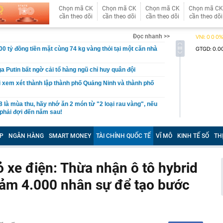
Chọn mã CK
Chọn mã CK
Chọn mã CK
Chọn mã CK
cần theo dõi
cần theo dõi
cần theo dõi
cần theo dõi
Đọc nhanh >>
00 tỷ đồng tiền mặt cùng 74 kg vàng thỏi tại một căn nhà
a Putin bất ngờ cải tổ hàng ngũ chỉ huy quân đội
i xem xét thành lập thành phố Quảng Ninh và thành phố
8 là mùa thu, hãy nhớ ăn 2 món từ "2 loại rau vàng", nếu
phải đợi đến năm sau!
 đại hội đồng cổ đông bất thường
P
NGÂN HÀNG
SMART MONEY
TÀI CHÍNH QUỐC TẾ
VĨ MÔ
KINH TẾ SỐ
TH
xuất hơn 288 nghìn tỷ làm đường Vành đai 5 - Vùng Thủ
 phương
tự trả lời trước khi mua vàng
 xe điện: Thừa nhận ô tô hybrid
àm đường hầm Tam Đảo gần 5.800 tỷ đồng
giảm 4.000 nhân sự để tạo bước
ng trường dự án nâng cấp sân bay Cà Mau
 nhật tài khoản ngân hàng lên ứng dụng VNeID, người
ì?
huẩn thợ "cứu nguy" bồn rửa thoát nước chậm, bốc mùi: