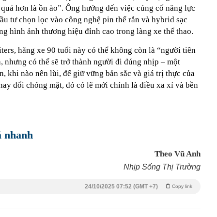
u quả hơn là ồn ào”. Ông hướng đến việc củng cố năng lực
đầu tư chọn lọc vào công nghệ pin thể rắn và hybrid sạc
g hình ảnh thương hiệu đỉnh cao trong làng xe thể thao.
ters, hãng xe 90 tuổi này có thể không còn là “người tiên
, nhưng có thể sẽ trở thành người đi đúng nhịp – một
n, khi nào nên lùi, để giữ vững bản sắc và giá trị thực của
hay đổi chóng mặt, đó có lẽ mới chính là điều xa xỉ và bền
á nhanh
Theo Vũ Anh
Nhịp Sống Thị Trường
24/10/2025 07:52 (GMT +7)
Copy link