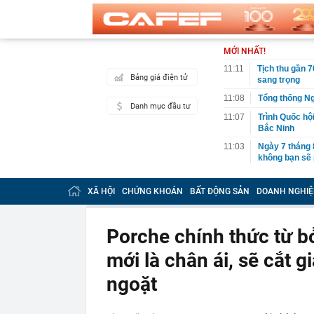
MỚI NHẤT!
11:11
Tịch thu gần 7
Bảng giá điện tử
sang trọng
11:08
Tổng thống Ng
Danh mục đầu tư
11:07
Trình Quốc hộ
Bắc Ninh
11:03
Ngày 7 tháng 
không bạn sẽ 
11:02
PNJ triệu tập
XÃ HỘI
CHỨNG KHOÁN
BẤT ĐỘNG SẢN
DOANH NGHIỆ
11:00
Chính phủ đề 
đô qua 7 địa
11:00
7 câu hỏi nên 
Porche chính thức từ bỏ
11:00
Thống nhất l
mới là chân ái, sẽ cắt 
10:58
Bên trong cô
ngoặt
10:55
Chưa được cập
dân nên làm g
10:55
Tuyệt chiêu c