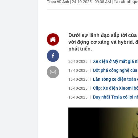
Tài chính qu
Theo Vũ Anh
|
24-10-2025 - 09:38 AM
|
Gia chủ ước 
10:53
Loạt SUV cỡ C
10:52
Ngày càng nhiề
thẳng: Bỏ nga
10:41
PNJ sắp họp 
Dưới sự lãnh đạo sắp tới của
2026
với động cơ xăng và hybrid, 
10:39
Cảnh báo tình
phát triển.
'mất trắng' dữ
10:39
Quảng Ninh, B
Xe điện ở Mỹ mất giá 
20-10-2025
trực thuộc T
Đột phá công nghệ của 
17-10-2025
10:38
Iran đồng ý 
Làn sóng xe điện toàn c
15-10-2025
10:34
Nữ sinh từng "
bức tường tro
Clip: Xe điện Xiaomi bố
15-10-2025
10:32
Mỹ đánh giá: 
Duy nhất Tesla có lợi n
15-10-2025
thường xuyên 
10:31
Bà trùm USDT 
tỷ đồng mỗi n