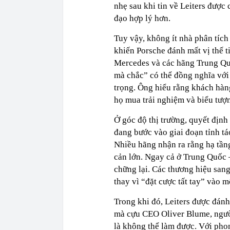
nhẹ sau khi tin về Leiters được
đạo hợp lý hơn.
Tuy vậy, không ít nhà phân tíc
khiến Porsche đánh mất vị thế t
Mercedes và các hãng Trung Quố
mà chắc” có thể đồng nghĩa với 
trọng. Ông hiểu rằng khách hàn
họ mua trải nghiệm và biểu tượ
Ở góc độ thị trường, quyết địn
đang bước vào giai đoạn tỉnh t
Nhiều hãng nhận ra rằng hạ tầng 
cản lớn. Ngay cả ở Trung Quốc –
chững lại. Các thương hiệu sang
thay vì “đặt cược tất tay” vào 
Trong khi đó, Leiters được đánh 
mà cựu CEO Oliver Blume, người
là không thể làm được. Với phon