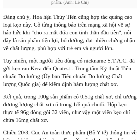
phẩm. (Ảnh: Lê Chi)
Đáng chú ý, Hoa hậu Thùy Tiên cũng hợp tác quảng cáo
loại kẹo này. Cô từng thông báo trên mạng xã hội về sự
háo hức khi "cho ra mắt đứa con tinh thần đầu tiên", nói
đây là sản phẩm tiện lợi, bổ dưỡng, đạt nhiều chứng nhận
về chất lượng, phù hợp với trẻ em và người lớn.
Tuy nhiên, một người tiêu dùng có nickname S.T.A.C. đã
gửi kẹo rau Kera đến Quatest - Trung tâm Kỹ thuật Tiêu
chuẩn Đo lường (Ủy ban Tiêu chuẩn Đo lường Chất
lượng Quốc gia) để kiểm định hàm lượng chất xơ.
Kết quả, trong 100g sản phẩm có 0,51g chất xơ, chỉ tương
đương lượng chất xơ có trong 1/6 quả chuối. Hộp kẹo
thực tế 96g đóng gói 32 viên, như vậy một viên kẹo chỉ
chứa 16mg chất xơ.
Chiều 20/3, Cục An toàn thực phẩm (Bộ Y tế) thông tin về