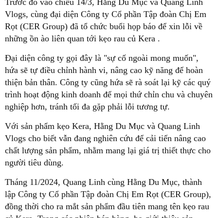
Trước đó vào chiều 14/3, Hằng Du Mục và Quang Linh
Vlogs, cùng đại diện Công ty Cổ phần Tập đoàn Chị Em
Rọt (CER Group) đã tổ chức buổi họp báo để xin lỗi về
những ồn ào liên quan tới kẹo rau củ Kera .
Đại diện công ty gọi đây là "sự cố ngoài mong muốn",
hứa sẽ tự điều chỉnh hành vi, nâng cao kỹ năng để hoàn
thiện bản thân. Công ty cũng hứa sẽ rà soát lại kỹ các quý
trình hoạt động kinh doanh để mọi thứ chỉn chu và chuyên
nghiệp hơn, tránh tối đa gặp phải lỗi tương tự.
Với sản phẩm kẹo Kera, Hằng Du Mục và Quang Linh
Vlogs cho biết vẫn đang nghiên cứu để cải tiến nâng cao
chất lượng sản phẩm, nhằm mang lại giá trị thiết thực cho
người tiêu dùng.
Tháng 11/2024, Quang Linh cùng Hằng Du Mục, thành
lập Công ty Cổ phần Tập đoàn Chị Em Rọt (CER Group),
đồng thời cho ra mắt sản phẩm đầu tiên mang tên kẹo rau