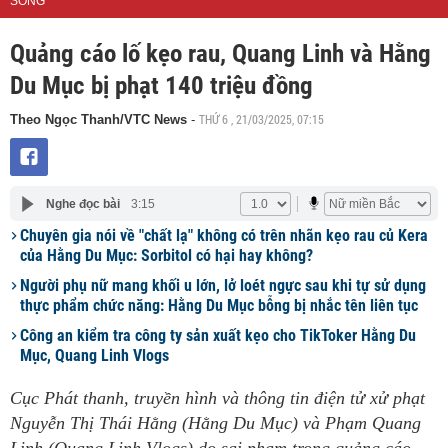
SỐNG
Quảng cáo lố kẹo rau, Quang Linh và Hằng
Du Mục bị phạt 140 triệu đồng
THỨ 6 , 21/03/2025, 07:15
Theo Ngọc Thanh/VTC News
-
Nghe đọc bài
3:15
Chuyên gia nói về "chất lạ" không có trên nhãn kẹo rau củ Kera
của Hằng Du Mục: Sorbitol có hại hay không?
Người phụ nữ mang khối u lớn, lở loét ngực sau khi tự sử dụng
thực phẩm chức năng: Hằng Du Mục bỗng bị nhắc tên liên tục
Công an kiểm tra công ty sản xuất kẹo cho TikToker Hằng Du
Mục, Quang Linh Vlogs
Cục Phát thanh, truyền hình và thông tin điện tử xử phạt
Nguyễn Thị Thái Hằng (Hằng Du Mục) và Phạm Quang