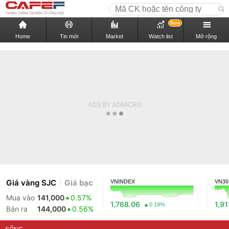
New
Home
Tin mới
Market
Watch list
Mở rộng
Giá vàng SJC
Giá bạc
VNINDEX
VN30
Mua vào
141,000
0.57%
1,768.06
1,91
0.19%
Bán ra
144,000
0.56%