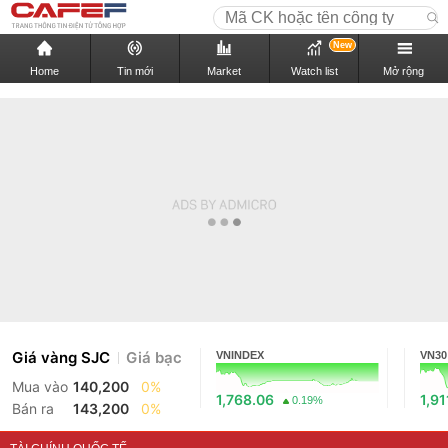
New
Home
Tin mới
Market
Watch list
Mở rộng
Giá vàng SJC
Giá bạc
VNINDEX
VN30
Mua vào
140,200
0%
1,768.06
1,91
0.19%
Bán ra
143,200
0%