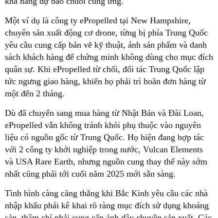
khả năng dự báo chuỗi cung ứng.
Một ví dụ là công ty ePropelled tại New Hampshire,
chuyên sản xuất động cơ drone, từng bị phía Trung Quốc
yêu cầu cung cấp bản vẽ kỹ thuật, ảnh sản phẩm và danh
sách khách hàng để chứng minh không dùng cho mục đích
quân sự. Khi ePropelled từ chối, đối tác Trung Quốc lập
tức ngưng giao hàng, khiến họ phải trì hoãn đơn hàng từ
một đến 2 tháng.
Dù đã chuyển sang mua hàng từ Nhật Bản và Đài Loan,
ePropelled vẫn không tránh khỏi phụ thuộc vào nguyên
liệu có nguồn gốc từ Trung Quốc. Họ hiện đang hợp tác
với 2 công ty khởi nghiệp trong nước, Vulcan Elements
và USA Rare Earth, nhưng nguồn cung thay thế này sớm
nhất cũng phải tới cuối năm 2025 mới sẵn sàng.
Tình hình càng căng thẳng khi Bắc Kinh yêu cầu các nhà
nhập khẩu phải kê khai rõ ràng mục đích sử dụng khoáng
sản, thậm chí phải cung cấp ảnh dây chuyền sản xuất. Các