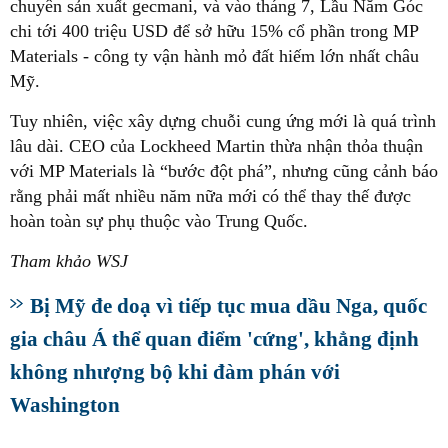
chuyên sản xuất gecmani, và vào tháng 7, Lầu Năm Góc
chi tới 400 triệu USD để sở hữu 15% cổ phần trong MP
Materials - công ty vận hành mỏ đất hiếm lớn nhất châu
Mỹ.
Tuy nhiên, việc xây dựng chuỗi cung ứng mới là quá trình
lâu dài. CEO của Lockheed Martin thừa nhận thỏa thuận
với MP Materials là “bước đột phá”, nhưng cũng cảnh báo
rằng phải mất nhiều năm nữa mới có thể thay thế được
hoàn toàn sự phụ thuộc vào Trung Quốc.
Tham khảo WSJ
Bị Mỹ đe doạ vì tiếp tục mua dầu Nga, quốc
gia châu Á thể quan điểm 'cứng', khẳng định
không nhượng bộ khi đàm phán với
Washington