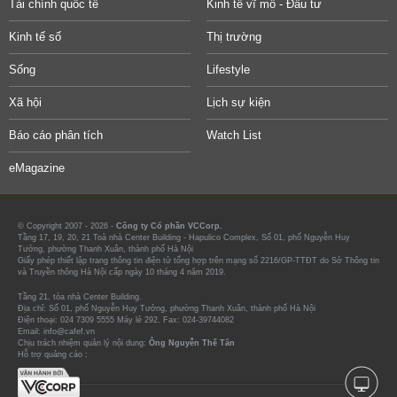
Tài chính quốc tế
Kinh tế vĩ mô - Đầu tư
Kinh tế số
Thị trường
Sống
Lifestyle
Xã hội
Lịch sự kiện
Báo cáo phân tích
Watch List
eMagazine
© Copyright 2007 - 2026 -
Công ty Cổ phần VCCorp.
Tầng 17, 19, 20, 21 Toà nhà Center Building - Hapulico Complex, Số 01, phố Nguyễn Huy
Tưởng, phường Thanh Xuân, thành phố Hà Nội
Giấy phép thiết lập trang thông tin điện tử tổng hợp trên mạng số 2216/GP-TTĐT do Sở Thông tin
và Truyền thông Hà Nội cấp ngày 10 tháng 4 năm 2019.
Tầng 21, tòa nhà Center Building.
Địa chỉ: Số 01, phố Nguyễn Huy Tưởng, phường Thanh Xuân, thành phố Hà Nội
Điện thoại: 024 7309 5555 Máy lẻ 292. Fax: 024-39744082
Email: info@cafef.vn
Chịu trách nhiệm quản lý nội dung:
Ông Nguyễn Thế Tân
Hỗ trợ quảng cáo :