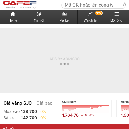
New
Home
Tin mới
Market
Watch list
Mở rộng
Giá vàng SJC
Giá bạc
VNINDEX
VN30
Mua vào
139,700
0%
1,764.78
1,9
-0.66%
Bán ra
142,700
0%