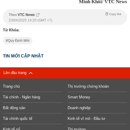
Minh Khôi/ VTC News
Copy link
Theo
VTC News
23/04/2025 14:20 (GMT +7)
Từ Khóa:
Quy Định Mới
TIN MỚI CẬP NHẬT
Lên đầu trang
Trang chủ
Thị trường chứng khoán
Tài chính - Ngân hàng
Smart Money
Bất động sản
Doanh nghiệp
Tài chính quốc tế
Kinh tế vĩ mô - Đầu tư
Kinh tế số
Thị trường