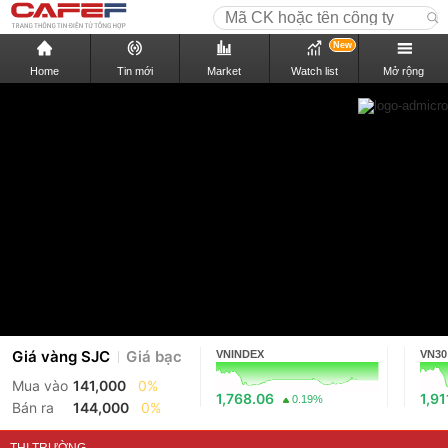
New
Home
Tin mới
Market
Watch list
Mở rộng
Giá vàng SJC
Giá bạc
VNINDEX
VN30
Mua vào
141,000
0%
1,768.06
1,91
0.19%
Bán ra
144,000
0%