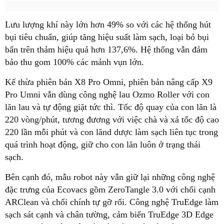
Lưu lượng khí này lớn hơn 49% so với các hệ thống hút
bụi tiêu chuẩn, giúp tăng hiệu suất làm sạch, loại bỏ bụi
bẩn trên thảm hiệu quả hơn 137,6%. Hệ thống vẫn đảm
bảo thu gom 100% các mảnh vụn lớn.
Kế thừa phiên bản X8 Pro Omni, phiên bản nâng cấp X9
Pro Umni vẫn dùng công nghệ lau Ozmo Roller với con
lăn lau và tự động giặt tức thì. Tốc độ quay của con lăn là
220 vòng/phút, tương đương với việc chà và xả tốc độ cao
220 lần mỗi phút và con lănd dược làm sạch liên tục trong
quá trình hoạt động, giữ cho con lăn luôn ở trạng thái
sạch.
Bên cạnh đó, mẫu robot này vẫn giữ lại những công nghệ
đặc trưng của Ecovacs gồm ZeroTangle 3.0 với chổi cạnh
ARClean và chổi chính tự gỡ rối. Công nghệ TruEdge làm
sạch sát cạnh và chân tường, cảm biến TruEdge 3D Edge