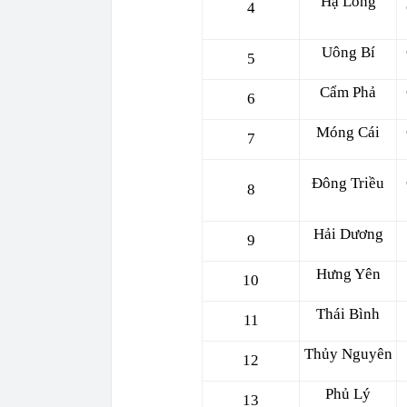
Hạ Long
4
Uông Bí
5
Cẩm Phả
6
Móng Cái
7
Đông Triều
8
Hải Dương
9
Hưng Yên
10
Thái Bình
11
Thủy Nguyên
12
Phủ Lý
13