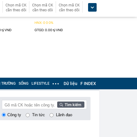
Chọn mã CK
Chọn mã CK
Chọn mã CK
cần theo dõi
cần theo dõi
cần theo dõi
Dữ liệu
F INDEX
Ị TRƯỜNG
SỐNG
LIFESTYLE
Công ty
Tin tức
Lãnh đạo