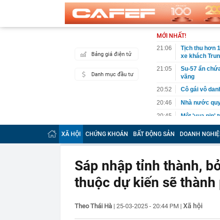
MỚI NHẤT!
21:06
Tịch thu hơn 1
Bảng giá điện tử
xe khách Tru
21:05
Su-57 ẩn chứa
Danh mục đầu tư
vãng
20:52
Cô gái vô dan
20:46
Nhà nước quyế
20:45
Một 'vua pin' 
2028, phục vụ 
XÃ HỘI
CHỨNG KHOÁN
BẤT ĐỘNG SẢN
DOANH NGHIỆ
20:45
Tờ báo năm 19
xinh: Ngoài đờ
20:44
Bắt Lê Quang 
Sáp nhập tỉnh thành, b
tang vật thu g
thuộc dự kiến sẽ thành
20:43
Ukraine tăng 
diễn ra ở một
20:38
Khi nào chạy 
Xã hội
Theo Thái Hà
|
25-03-2025 - 20:44 PM
|
20:38
Tập đoàn Mườ
lớn