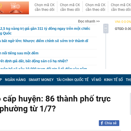
Chọn mã CK
Chọn mã CK
Chọn mã CK
Chọn mã CK
cần theo dõi
cần theo dõi
cần theo dõi
cần theo dõi
Đọc nhanh >>
2,5 kg vàng trị giá gần 311 tỷ đồng ngay trên một chiếc
ng Quốc
 bất ngờ lớn: Nhược điểm chính sẽ sớm trở thành dĩ
h nổi tiếng sau một đêm
t định giá đất, bất động sản có hạ nhiệt?
tuyên bố sẽ xây 10.000 trạm đổi pin ô tô điện vào năm
1 triệu xe mỗi ngày chỉ với 3 phút
P
NGÂN HÀNG
SMART MONEY
TÀI CHÍNH QUỐC TẾ
VĨ MÔ
KINH TẾ SỐ
TH
97 bỗng gây sốt MXH vì nữ sinh được lên trang bìa quá
i cô gái này giờ đã là Tiến sĩ, giảng viên ĐH!
Trọng SN 2000 và 29 người trong chuyên án phức tạp,
ỏ cấp huyện: 86 thành phố trực
iữ đặc biệt lớn
 phường từ 1/7?
tốc, Nga không đứng yên: Cuộc đua ai nhanh hơn đang
 mặt trận khác
thử đường sắt gần 9.000 tỷ ở Phú Quốc?
Chia sẻ
ng Thanh của ông Lê Thanh Thản vừa công bố thay đổi