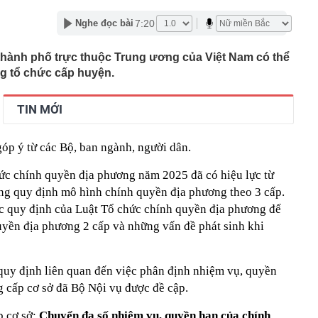
ảo hiểm đầu tư cổ phiếu lãi, lỗ ra sao?
7:20
Nghe đọc bài
trả nợ nhanh, không tiêu cho bản thân: 5 điều tưởng
hưa chắc tốt
/thành phố trực thuộc Trung ương của Việt Nam có thể
tỷ đồng trong phiên cuối tuần, tự doanh CTCK "xả" mã
ng tổ chức cấp huyện.
t?
n ở Chernigovka, 5 lữ đoàn Kiev rút lui - Hàng trăm tên
TIN MỚI
 tới Ukraine sau tuyên bố từ ông Trump
hỉ để rang: Ăn sống được cho là bổ thận, nấu chín lại
 góp ý từ các Bộ, ban ngành, người dân.
i khiến "dân đào đường" thế giới thán phục với cỗ máy
 sở hữu hai công nghệ cực độc
ức chính quyền địa phương năm 2025 đã có hiệu lực từ
 tìm người tên Nguyễn Bá Hoàng Tùng SN 1994
ng quy định mô hình chính quyền địa phương theo 3 cấp.
rút 1,5 tỷ đồng tiền mặt, cặp vợ chồng "lọt tầm ngắm" bị
ác quy định của Luật Tổ chức chính quyền địa phương để
ến tận nhà
uyền địa phương 2 cấp và những vấn đề phát sinh khi
ọa dậy sóng ở châu Á, game thủ Việt Nam có “dính bão”?
eo biển Hormuz không đồng nghĩa khôi phục hiện trạng
ranh
c quy định liên quan đến việc phân định nhiệm vụ, quyền
 cấp cơ sở đã Bộ Nội vụ được đề cập.
 cơ sở:
Chuyển đa số nhiệm vụ, quyền hạn của chính