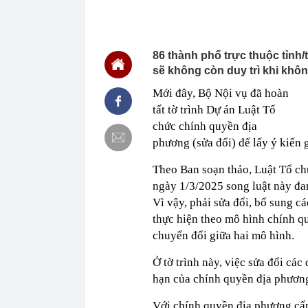
20:37
Doanh nghiệp b
20:35
Mua nhà sớm, 
đúng nhưng c
86 thành phố trực thuộc tỉnh
20:32
Bán ròng 600 
sẽ không còn duy trì khi khô
nào mạnh nhấ
Mới đây, Bộ Nội vụ đã hoàn
20:29
Cờ Nga kéo lê
lửa không thể
tất tờ trình Dự án Luật Tổ
20:23
Hạt dẻ không c
chức chính quyền địa
giúp kiện tỳ
phương (sửa đổi) để lấy ý kiến
20:22
Trung Quốc lạ
chưa từng có,
Theo Ban soạn thảo, Luật Tổ ch
20:21
Công an truy
ngày 1/3/2025 song luật này đa
20:03
Ra ngân hàng 
Vì vậy, phải sửa đổi, bổ sung c
công an tìm đ
thực hiện theo mô hình chính q
20:01
Giá card đồ h
chuyển đổi giữa hai mô hình.
20:00
Iran: Mở lại 
trước chiến t
Ở tờ trình này, việc sửa đổi cá
hạn của chính quyền địa phương
Với chính quyền địa phương cấp