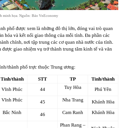
h minh họa. Nguồn: Báo VnEconomy
ành phố được xem là những đô thị lớn, đóng vai trò quan
văn hóa và kết nối giao thông của mỗi tỉnh. Đa phần các
hành chính, nơi tập trung các cơ quan nhà nước của tỉnh.
 được giao nhiệm vụ trở thành trung tâm kinh tế và văn
ỉnh/thành phố trực thuộc Trung ương:
Tỉnh/thành
STT
TP
Tỉnh/thành
Tuy Hòa
Vĩnh Phúc
44
Phú Yên
Vĩnh Phúc
Nha Trang
45
Khánh Hòa
Bắc Ninh
Cam Ranh
Khánh Hòa
46
Phan Rang –