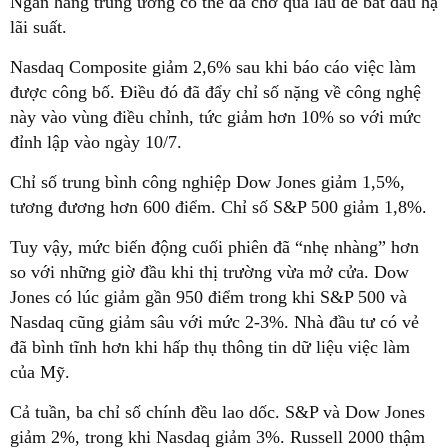
Ngân hàng trung ương có thể đã chờ quá lâu để bắt đầu hạ
lãi suất.
Nasdaq Composite giảm 2,6% sau khi báo cáo việc làm
được công bố. Điều đó đã đẩy chỉ số nặng về công nghệ
này vào vùng điều chỉnh, tức giảm hơn 10% so với mức
đỉnh lập vào ngày 10/7.
Chỉ số trung bình công nghiệp Dow Jones giảm 1,5%,
tương đương hơn 600 điểm. Chỉ số S&P 500 giảm 1,8%.
Tuy vậy, mức biến động cuối phiên đã “nhẹ nhàng” hơn
so với những giờ đầu khi thị trường vừa mở cửa. Dow
Jones có lúc giảm gần 950 điểm trong khi S&P 500 và
Nasdaq cũng giảm sâu với mức 2-3%. Nhà đầu tư có vẻ
đã bình tĩnh hơn khi hấp thụ thông tin dữ liệu việc làm
của Mỹ.
Cả tuần, ba chỉ số chính đều lao dốc. S&P và Dow Jones
giảm 2%, trong khi Nasdaq giảm 3%. Russell 2000 thậm