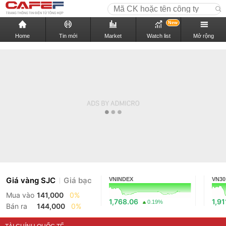
New
Home
Tin mới
Market
Watch list
Mở rộng
Giá vàng SJC
Giá bạc
VNINDEX
VN30
Mua vào
141,000
0%
1,768.06
1,91
0.19%
Bán ra
144,000
0%