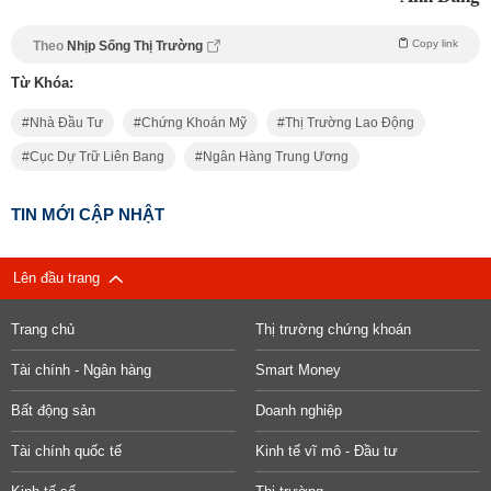
Copy link
Theo
Nhịp Sống Thị Trường
Từ Khóa:
Nhà Đầu Tư
Chứng Khoán Mỹ
Thị Trường Lao Động
Cục Dự Trữ Liên Bang
Ngân Hàng Trung Ương
TIN MỚI CẬP NHẬT
Lên đầu trang
Trang chủ
Thị trường chứng khoán
Tài chính - Ngân hàng
Smart Money
Bất động sản
Doanh nghiệp
Tài chính quốc tế
Kinh tế vĩ mô - Đầu tư