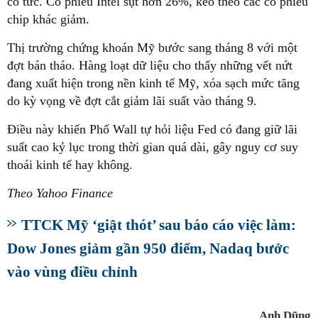
cổ tức. Cổ phiếu Intel sụt hơn 26%, kéo theo các cổ phiếu
chip khác giảm.
Thị trường chứng khoán Mỹ bước sang tháng 8 với một
đợt bán tháo. Hàng loạt dữ liệu cho thấy những vết nứt
đang xuất hiện trong nền kinh tế Mỹ, xóa sạch mức tăng
do kỳ vọng về đợt cắt giảm lãi suất vào tháng 9.
Điều này khiến Phố Wall tự hỏi liệu Fed có đang giữ lãi
suất cao kỷ lục trong thời gian quá dài, gây nguy cơ suy
thoái kinh tế hay không.
Theo Yahoo Finance
TTCK Mỹ ‘giật thót’ sau báo cáo việc làm:
Dow Jones giảm gần 950 điểm, Nadaq bước
vào vùng điều chỉnh
Anh Dũng