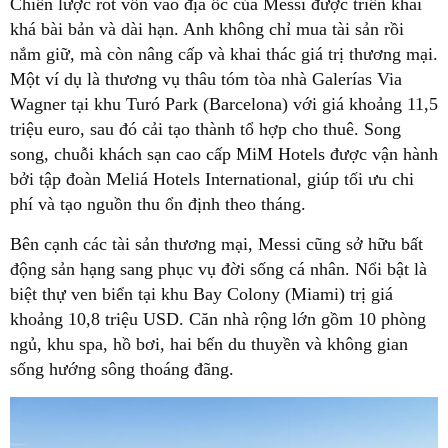
Chiến lược rót vốn vào địa ốc của Messi được triển khai
khá bài bản và dài hạn. Anh không chỉ mua tài sản rồi
nắm giữ, mà còn nâng cấp và khai thác giá trị thương mại.
Một ví dụ là thương vụ thâu tóm tòa nhà Galerías Via
Wagner tại khu Turó Park (Barcelona) với giá khoảng 11,5
triệu euro, sau đó cải tạo thành tổ hợp cho thuê. Song
song, chuỗi khách sạn cao cấp MiM Hotels được vận hành
bởi tập đoàn Meliá Hotels International, giúp tối ưu chi
phí và tạo nguồn thu ổn định theo tháng.
Bên cạnh các tài sản thương mại, Messi cũng sở hữu bất
động sản hạng sang phục vụ đời sống cá nhân. Nổi bật là
biệt thự ven biển tại khu Bay Colony (Miami) trị giá
khoảng 10,8 triệu USD. Căn nhà rộng lớn gồm 10 phòng
ngủ, khu spa, hồ bơi, hai bến du thuyền và không gian
sống hướng sông thoáng đãng.