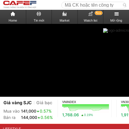
New
Home
Tin mới
Market
Watch list
Mở rộng
Giá vàng SJC
Giá bạc
VNINDEX
VN30
Mua vào
141,000
0.57%
1,768.06
1,91
0.19%
Bán ra
144,000
0.56%