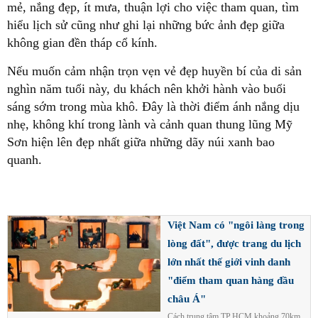
mẻ, nắng đẹp, ít mưa, thuận lợi cho việc tham quan, tìm
hiểu lịch sử cũng như ghi lại những bức ảnh đẹp giữa
không gian đền tháp cổ kính.
Nếu muốn cảm nhận trọn vẹn vẻ đẹp huyền bí của di sản
nghìn năm tuổi này, du khách nên khởi hành vào buổi
sáng sớm trong mùa khô. Đây là thời điểm ánh nắng dịu
nhẹ, không khí trong lành và cảnh quan thung lũng Mỹ
Sơn hiện lên đẹp nhất giữa những dãy núi xanh bao
quanh.
Việt Nam có "ngôi làng trong
lòng đất", được trang du lịch
lớn nhất thế giới vinh danh
"điểm tham quan hàng đầu
châu Á"
Cách trung tâm TP.HCM khoảng 70km,