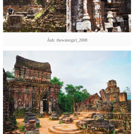
Ảnh: thewatergirl_2008