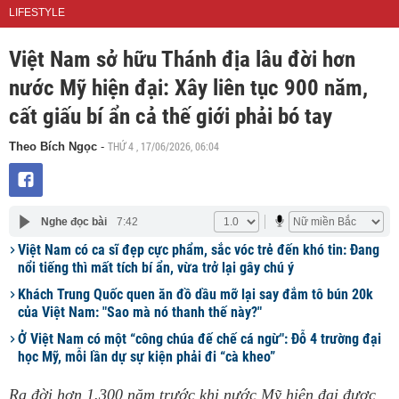
LIFESTYLE
Việt Nam sở hữu Thánh địa lâu đời hơn
nước Mỹ hiện đại: Xây liên tục 900 năm,
cất giấu bí ẩn cả thế giới phải bó tay
THỨ 4 , 17/06/2026, 06:04
Theo Bích Ngọc
-
Nghe đọc bài
7:42
Việt Nam có ca sĩ đẹp cực phẩm, sắc vóc trẻ đến khó tin: Đang
nổi tiếng thì mất tích bí ẩn, vừa trở lại gây chú ý
Khách Trung Quốc quen ăn đồ dầu mỡ lại say đắm tô bún 20k
của Việt Nam: "Sao mà nó thanh thế này?"
Ở Việt Nam có một “công chúa đế chế cá ngừ": Đỗ 4 trường đại
học Mỹ, mỗi lần dự sự kiện phải đi “cà kheo”
Ra đời hơn 1.300 năm trước khi nước Mỹ hiện đại được