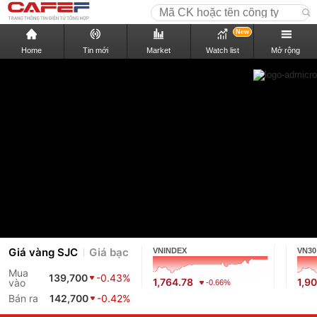
New
Home
Tin mới
Market
Watch list
Mở rộng
Giá vàng SJC
Giá bạc
VNINDEX
VN30
Mua
139,700
-0.43%
1,764.78
1,9
vào
-0.66%
Bán ra
142,700
-0.42%