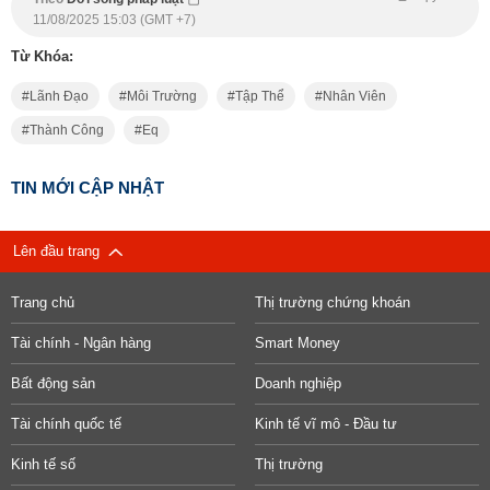
11/08/2025 15:03 (GMT +7)
Từ Khóa:
Lãnh Đạo
Môi Trường
Tập Thể
Nhân Viên
Thành Công
Eq
TIN MỚI CẬP NHẬT
Lên đầu trang
Trang chủ
Thị trường chứng khoán
Tài chính - Ngân hàng
Smart Money
Bất động sản
Doanh nghiệp
Tài chính quốc tế
Kinh tế vĩ mô - Đầu tư
Kinh tế số
Thị trường