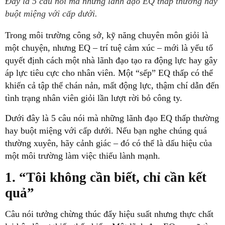
Đây là 5 câu nói mà những lãnh đạo EQ thấp thường hay
buột miệng với cấp dưới.
Trong môi trường công sở, kỹ năng chuyên môn giỏi là
một chuyện, nhưng EQ – trí tuệ cảm xúc – mới là yếu tố
quyết định cách một nhà lãnh đạo tạo ra động lực hay gây
áp lực tiêu cực cho nhân viên. Một “sếp” EQ thấp có thể
khiến cả tập thể chán nản, mất động lực, thậm chí dẫn đến
tình trạng nhân viên giỏi lần lượt rời bỏ công ty.
Dưới đây là 5 câu nói mà những lãnh đạo EQ thấp thường
hay buột miệng với cấp dưới. Nếu bạn nghe chúng quá
thường xuyên, hãy cảnh giác – đó có thể là dấu hiệu của
một môi trường làm việc thiếu lành mạnh.
1. “Tôi không cần biết, chỉ cần kết
quả”
Câu nói tưởng chừng thúc đẩy hiệu suất nhưng thực chất