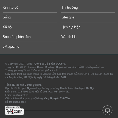
Kinh tế số
Thị trường
Sống
Lifestyle
Xã hội
Lịch sự kiện
Báo cáo phân tích
Watch List
eMagazine
© Copyright 2007 - 2026 -
Công ty Cổ phần VCCorp.
Tầng 17, 19, 20, 21 Toà nhà Center Building - Hapulico Complex, Số 01, phố Nguyễn Huy
Tưởng, phường Thanh Xuân, thành phố Hà Nội
Giấy phép thiết lập trang thông tin điện tử tổng hợp trên mạng số 2216/GP-TTĐT do Sở Thông tin
và Truyền thông Hà Nội cấp ngày 10 tháng 4 năm 2019.
Tầng 21, tòa nhà Center Building.
Địa chỉ: Số 01, phố Nguyễn Huy Tưởng, phường Thanh Xuân, thành phố Hà Nội
Điện thoại: 024 7309 5555 Máy lẻ 292. Fax: 024-39744082
Email: info@cafef.vn
Chịu trách nhiệm quản lý nội dung:
Ông Nguyễn Thế Tân
Hỗ trợ quảng cáo :