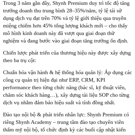
Trong 3 năm gần đây, Shynh Premium duy trì tốc độ tăng
trưởng doanh thu trung bình 28–35%/năm, tỷ lệ tái sử
dụng dịch vụ đạt trên 70% và tỷ lệ giới thiệu qua truyền
miệng chiếm hơn 45% tổng lượng khách mới – cho thấy
mô hình kinh doanh này đã vượt qua giai đoạn thử
nghiệm và đang bước vào giai đoạn tăng trưởng ổn định.
Chiến lược phát triển của thương hiệu này được xây dựng
theo ba trụ cột:
Chuẩn hóa vận hành & hệ thống hóa quản lý: Áp dụng các
công cụ quản trị hiện đại như ERP, CRM, KPI
performance theo từng chức năng (bác sĩ, kỹ thuật viên,
chăm sóc khách hàng…), xây dựng tài liệu SOP cho từng
dịch vụ nhằm đảm bảo hiệu suất và tính đồng nhất.
Đào tạo nội bộ & phát triển nhân lực: Shynh Premium có
riêng Shynh Academy – trung tâm đào tạo chuyên viên
thẩm mỹ nội bộ, tổ chức định kỳ các buổi cập nhật kiến