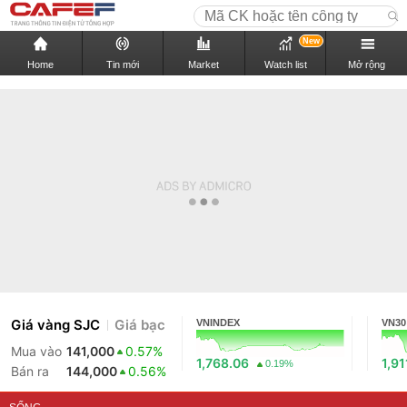
New
Home
Tin mới
Market
Watch list
Mở rộng
Giá vàng SJC
Giá bạc
VNINDEX
VN30
Mua vào
141,000
0.57%
1,768.06
1,91
0.19%
Bán ra
144,000
0.56%