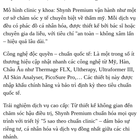
Mô hình clinic y khoa: Shynh Premium vận hành như một
cơ sở chăm sóc y tế chuyên biệt về thẩm mỹ. Mỗi dịch vụ
đều có phác đồ cá nhân hóa, được thiết kế bởi bác sĩ hoặc
chuyên gia da liễu, với tiêu chí "an toàn – không xâm lấn
– hiệu quả lâu dài."
Công nghệ độc quyền – chuẩn quốc tế: Là một trong số ít
thương hiệu cập nhật nhanh các công nghệ từ Mỹ, Hàn,
Châu Âu như Thermage FLX, Ultherapy, Ultraformer III,
AI Skin Analyser, PicoSure Pro,… Các thiết bị này được
nhập khẩu chính hãng và bảo trì định kỳ theo tiêu chuẩn
quốc tế.
Trải nghiệm dịch vụ cao cấp: Từ thiết kế không gian đến
chăm sóc hậu điều trị, Shynh Premium chuẩn hóa mọi quy
trình với triết lý "5 sao theo chuẩn clinic" – đảm bảo sự
riêng tư, cá nhân hóa và dịch vụ đồng nhất giữa các chi
nhánh.