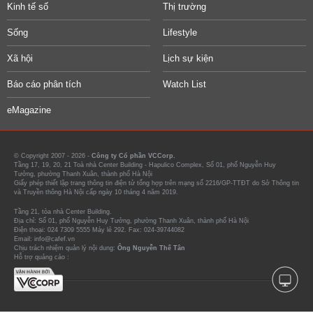
Kinh tế số
Thị trường
Sống
Lifestyle
Xã hội
Lịch sự kiện
Báo cáo phân tích
Watch List
eMagazine
© Copyright 2007 - 2026 -
Công ty Cổ phần VCCorp.
Tầng 17, 19, 20, 21 Toà nhà Center Building - Hapulico Complex, Số 01, phố Nguyễn Huy
Tưởng, phường Thanh Xuân, thành phố Hà Nội
Giấy phép thiết lập trang thông tin điện tử tổng hợp trên mạng số 2216/GP-TTĐT do Sở Thông tin
và Truyền thông Hà Nội cấp ngày 10 tháng 4 năm 2019.
Tầng 21, tòa nhà Center Building.
Địa chỉ: Số 01, phố Nguyễn Huy Tưởng, phường Thanh Xuân, thành phố Hà Nội
Điện thoại: 024 7309 5555 Máy lẻ 292. Fax: 024-39744082
Email: info@cafef.vn
Chịu trách nhiệm quản lý nội dung:
Ông Nguyễn Thế Tân
Hỗ trợ quảng cáo :