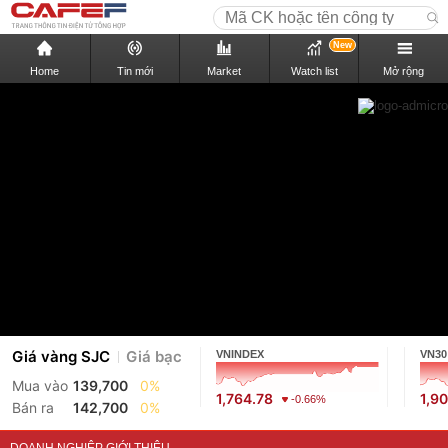
New
Home
Tin mới
Market
Watch list
Mở rộng
Giá vàng SJC
Giá bạc
VNINDEX
VN30
Mua vào
139,700
0%
1,764.78
1,9
-0.66%
Bán ra
142,700
0%