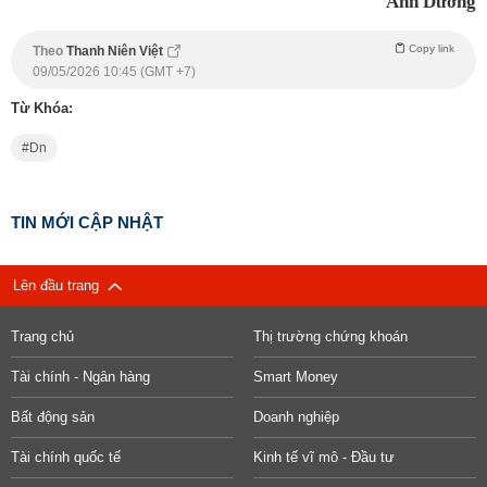
Ánh Dương
Copy link
Theo
Thanh Niên Việt
09/05/2026 10:45 (GMT +7)
Từ Khóa:
Dn
TIN MỚI CẬP NHẬT
Lên đầu trang
Trang chủ
Thị trường chứng khoán
Tài chính - Ngân hàng
Smart Money
Bất động sản
Doanh nghiệp
Tài chính quốc tế
Kinh tế vĩ mô - Đầu tư