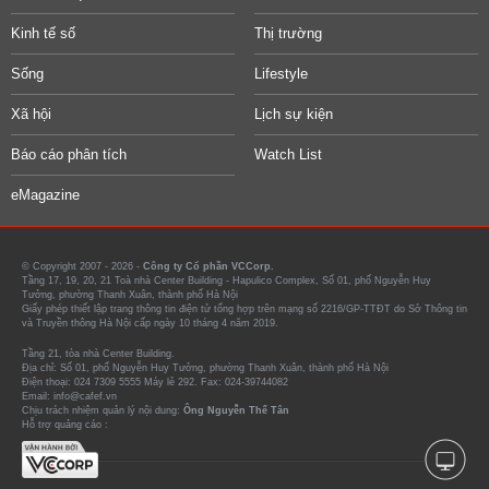
Kinh tế số
Thị trường
Sống
Lifestyle
Xã hội
Lịch sự kiện
Báo cáo phân tích
Watch List
eMagazine
© Copyright 2007 - 2026 -
Công ty Cổ phần VCCorp.
Tầng 17, 19, 20, 21 Toà nhà Center Building - Hapulico Complex, Số 01, phố Nguyễn Huy
Tưởng, phường Thanh Xuân, thành phố Hà Nội
Giấy phép thiết lập trang thông tin điện tử tổng hợp trên mạng số 2216/GP-TTĐT do Sở Thông tin
và Truyền thông Hà Nội cấp ngày 10 tháng 4 năm 2019.
Tầng 21, tòa nhà Center Building.
Địa chỉ: Số 01, phố Nguyễn Huy Tưởng, phường Thanh Xuân, thành phố Hà Nội
Điện thoại: 024 7309 5555 Máy lẻ 292. Fax: 024-39744082
Email: info@cafef.vn
Chịu trách nhiệm quản lý nội dung:
Ông Nguyễn Thế Tân
Hỗ trợ quảng cáo :