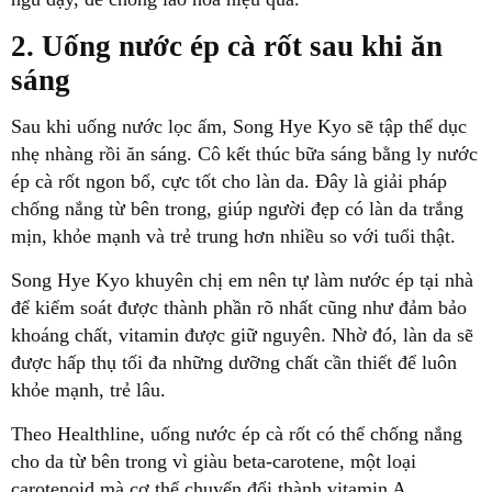
2. Uống nước ép cà rốt sau khi ăn
sáng
Sau khi uống nước lọc ấm, Song Hye Kyo sẽ tập thể dục
nhẹ nhàng rồi ăn sáng. Cô kết thúc bữa sáng bằng ly nước
ép cà rốt ngon bổ, cực tốt cho làn da. Đây là giải pháp
chống nắng từ bên trong, giúp người đẹp có làn da trắng
mịn, khỏe mạnh và trẻ trung hơn nhiều so với tuổi thật.
Song Hye Kyo khuyên chị em nên tự làm nước ép tại nhà
để kiểm soát được thành phần rõ nhất cũng như đảm bảo
khoáng chất, vitamin được giữ nguyên. Nhờ đó, làn da sẽ
được hấp thụ tối đa những dưỡng chất cần thiết để luôn
khỏe mạnh, trẻ lâu.
Theo Healthline, uống nước ép cà rốt có thể chống nắng
cho da từ bên trong vì giàu beta-carotene, một loại
carotenoid mà cơ thể chuyển đổi thành vitamin A.