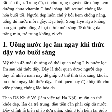
rất cẩn thận. Trong đó, cô chú trọng nguyên tắc dùng kem
dưỡng chứa vitamin C buổi sáng, bôi retinol chống lão
hóa buổi tối. Người đẹp luôn chú ý bôi kem chống nắng,
uống đủ nước mỗi ngày. Đặc biệt, Song Hye Kyo không
bao giờ quên uống 2 loại nước mỗi sáng để dưỡng da
trắng mịn, trẻ trung không tỳ vết.
1. Uống nước lọc ấm ngay khi thức
dậy vào buổi sáng
Mỹ nhân 43 tuổi thường có thói quen uống 2 ly nước lọc
ấm sau khi thức dậy. Đây là thói quen được người đẹp
duy trì nhiều năm nay để giúp cơ thể tỉnh táo, sảng khoái,
bù nước ngay khi thức dậy. Thói quen này đặc biệt tốt cho
việc phòng chống lão hóa da.
Theo DS Khuê Vũ (làm việc tại Hà Nội), muốn cơ thể
khỏe đẹp, làn da trẻ trung, đầu tiên cần phải cấp đủ nước.
Đây chính là biện pháp đơn giản, không tốn kém lại giúp