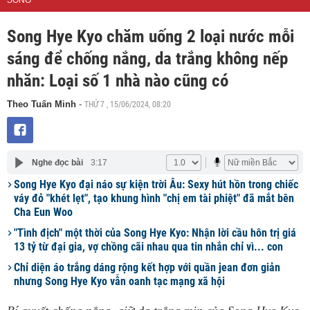
SỐNG
Song Hye Kyo chăm uống 2 loại nước mỗi
sáng để chống nắng, da trắng không nếp
nhăn: Loại số 1 nhà nào cũng có
THỨ 7 , 15/06/2024, 08:20
Theo Tuấn Minh
-
Nghe đọc bài
3:17
Song Hye Kyo đại náo sự kiện trời Âu: Sexy hút hồn trong chiếc
váy đỏ "khét lẹt", tạo khung hình "chị em tài phiệt" đã mắt bên
Cha Eun Woo
"Tình địch" một thời của Song Hye Kyo: Nhận lời cầu hôn trị giá
13 tỷ từ đại gia, vợ chồng cãi nhau qua tin nhắn chỉ vì... con
Chỉ diện áo trắng dáng rộng kết hợp với quần jean đơn giản
nhưng Song Hye Kyo vẫn oanh tạc mạng xã hội