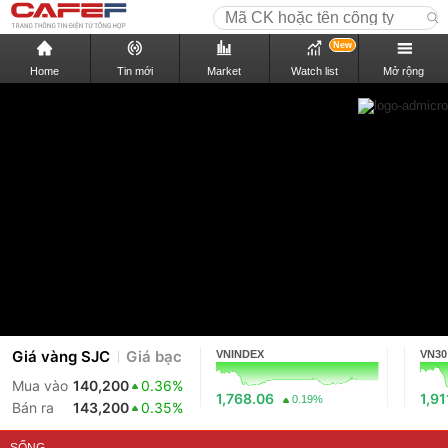
New
Home
Tin mới
Market
Watch list
Mở rộng
Giá vàng SJC
Giá bạc
VNINDEX
VN30
Mua vào
140,200
0.36%
1,768.06
1,91
0.19%
Bán ra
143,200
0.35%