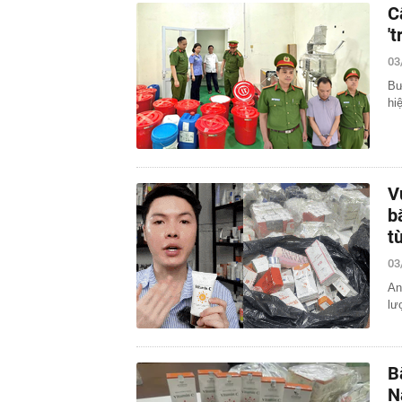
C
'
03
Bư
hi
V
b
t
03
An
lư
B
N