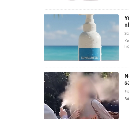
Y
n
20
Ke
hi
N
s
18
Bá