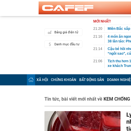
MỚI NHẤT!
21:20
Miền Bắc sắp
Bảng giá điện tử
21:16
4 món ăn ngon 
38 lần táo: Ph
Danh mục đầu tư
21:14
Cậu bé hồi nh
“ngôi sao”, c
21:06
Tịch thu hơn 1
xe khách Tru
21:05
Su-57 ẩn chứa
vãng
XÃ HỘI
CHỨNG KHOÁN
BẤT ĐỘNG SẢN
DOANH NGHIỆ
20:52
Cô gái vô dan
20:46
Nhà nước quyế
Tin tức, bài viết mới nhất về
KEM CHỐNG
20:45
Một 'vua pin' 
2028, phục vụ 
L
20:45
Tờ báo năm 19
xinh: Ngoài đờ
n
20:44
Bắt Lê Quang 
t
tang vật thu g