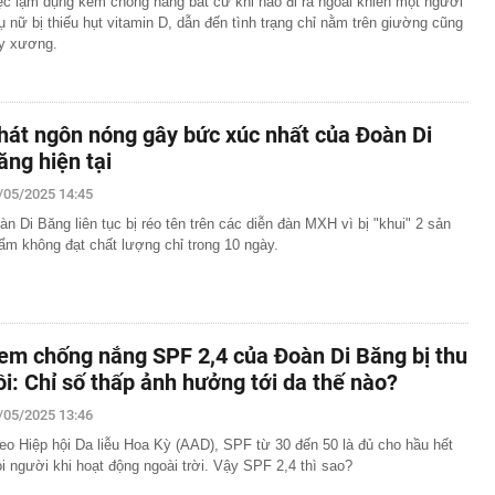
ệc lạm dụng kem chống nắng bất cứ khi nào đi ra ngoài khiến một người
ụ nữ bị thiếu hụt vitamin D, dẫn đến tình trạng chỉ nằm trên giường cũng
y xương.
hát ngôn nóng gây bức xúc nhất của Đoàn Di
ăng hiện tại
/05/2025 14:45
àn Di Băng liên tục bị réo tên trên các diễn đàn MXH vì bị "khui" 2 sản
ẩm không đạt chất lượng chỉ trong 10 ngày.
em chống nắng SPF 2,4 của Đoàn Di Băng bị thu
ồi: Chỉ số thấp ảnh hưởng tới da thế nào?
/05/2025 13:46
eo Hiệp hội Da liễu Hoa Kỳ (AAD), SPF từ 30 đến 50 là đủ cho hầu hết
i người khi hoạt động ngoài trời. Vậy SPF 2,4 thì sao?