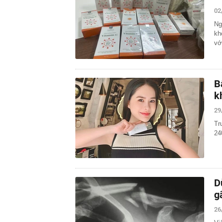
02
Ng
kh
vớ
B
k
29
Tr
24
D
g
26