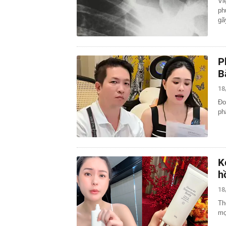
Vi
ph
gã
P
B
18
Đo
ph
K
h
18
Th
mọ