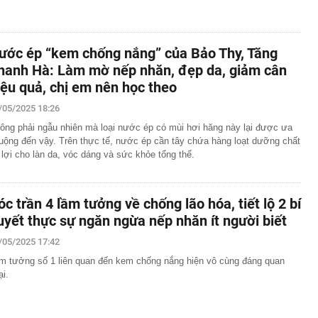
ước ép “kem chống nắng” của Bảo Thy, Tăng
hanh Hà: Làm mờ nếp nhăn, đẹp da, giảm cân
iệu quả, chị em nên học theo
/05/2025 18:26
ông phải ngẫu nhiên mà loại nước ép có mùi hơi hăng này lại được ưa
uộng đến vậy. Trên thực tế, nước ép cần tây chứa hàng loạt dưỡng chất
 lợi cho làn da, vóc dáng và sức khỏe tổng thể.
óc trần 4 lầm tưởng về chống lão hóa, tiết lộ 2 bí
uyết thực sự ngăn ngừa nếp nhăn ít người biết
/05/2025 17:42
m tưởng số 1 liên quan đến kem chống nắng hiện vô cùng đáng quan
ại.