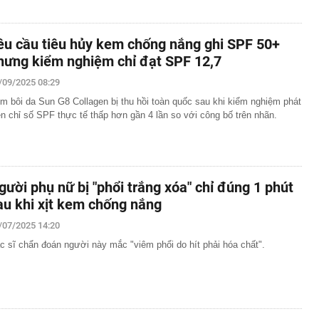
êu cầu tiêu hủy kem chống nắng ghi SPF 50+
hưng kiểm nghiệm chỉ đạt SPF 12,7
/09/2025 08:29
m bôi da Sun G8 Collagen bị thu hồi toàn quốc sau khi kiểm nghiệm phát
ện chỉ số SPF thực tế thấp hơn gần 4 lần so với công bố trên nhãn.
gười phụ nữ bị "phổi trắng xóa" chỉ đúng 1 phút
au khi xịt kem chống nắng
/07/2025 14:20
c sĩ chẩn đoán người này mắc "viêm phổi do hít phải hóa chất".