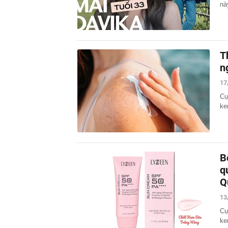
nà
T
n
17
Cụ
ke
B
q
Q
13
Cụ
ke