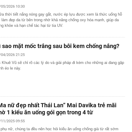
/05/2026 10:30
tốc, Nga không đứng yên: Cuộc đua ai nhanh hơn đang
 mặt trận khác
ữa thời tiết nắng nóng gay gắt, nước ép lựu được xem là thức uống hỗ
thử đường sắt gần 9.000 tỷ ở Phú Quốc?
ợ làm đẹp da từ bên trong nhờ khả năng chống oxy hóa mạnh, giúp da
ng khỏe và hạn chế tác hại từ tia UV.
ng Thanh của ông Lê Thanh Thản vừa công bố thay đổi
ảo hiểm đầu tư cổ phiếu lãi, lỗ ra sao?
ì sao mặt mốc trắng sau bôi kem chống nắng?
trả nợ nhanh, không tiêu cho bản thân: 5 điều tưởng
hưa chắc tốt
/04/2026 21:25
tỷ đồng trong phiên cuối tuần, tự doanh CTCK "xả" mã
 Khuê Vũ sẽ chỉ rõ các lý do và giải pháp đi kèm cho những ai đang gặp
t?
nh éo le này.
n ở Chernigovka, 5 lữ đoàn Kiev rút lui - Hàng trăm tên
 tới Ukraine sau tuyên bố từ ông Trump
hỉ để rang: Ăn sống được cho là bổ thận, nấu chín lại
i khiến "dân đào đường" thế giới thán phục với cỗ máy
 sở hữu hai công nghệ cực độc
Ma nữ đẹp nhất Thái Lan” Mai Davika trẻ mãi
 tìm người tên Nguyễn Bá Hoàng Tùng SN 1994
hờ 1 kiểu ăn uống gói gọn trong 4 từ
/11/2025 09:55
 phụ nữ, chúng ta đều nên học hỏi kiểu ăn uống chống già từ rất sớm