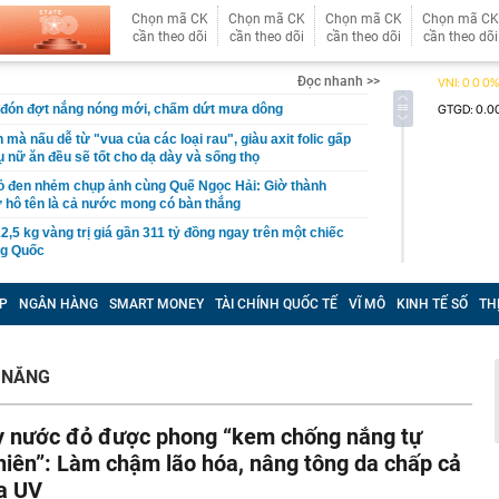
Chọn mã CK
Chọn mã CK
Chọn mã CK
Chọn mã CK
cần theo dõi
cần theo dõi
cần theo dõi
cần theo dõi
Đọc nhanh >>
 đón đợt nắng nóng mới, chấm dứt mưa dông
mà nấu dễ từ "vua của các loại rau", giàu axit folic gấp
ụ nữ ăn đều sẽ tốt cho dạ dày và sống thọ
ỏ đen nhẻm chụp ảnh cùng Quế Ngọc Hải: Giờ thành
ứ hô tên là cả nước mong có bàn thắng
2,5 kg vàng trị giá gần 311 tỷ đồng ngay trên một chiếc
ng Quốc
 bất ngờ lớn: Nhược điểm chính sẽ sớm trở thành dĩ
P
NGÂN HÀNG
SMART MONEY
TÀI CHÍNH QUỐC TẾ
VĨ MÔ
KINH TẾ SỐ
TH
h nổi tiếng sau một đêm
t định giá đất, bất động sản có hạ nhiệt?
 NĂNG
tuyên bố sẽ xây 10.000 trạm đổi pin ô tô điện vào năm
1 triệu xe mỗi ngày chỉ với 3 phút
y nước đỏ được phong “kem chống nắng tự
97 bỗng gây sốt MXH vì nữ sinh được lên trang bìa quá
i cô gái này giờ đã là Tiến sĩ, giảng viên ĐH!
hiên”: Làm chậm lão hóa, nâng tông da chấp cả
Trọng SN 2000 và 29 người trong chuyên án phức tạp,
ia UV
iữ đặc biệt lớn