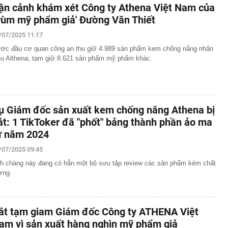
ận cảnh khám xét Công ty Athena Việt Nam của
trùm mỹ phẩm giả' Đường Văn Thiết
/07/2025 11:17
ớc đầu cơ quan công an thu giữ 4.989 sản phẩm kem chống nắng nhãn
ệu Althena; tạm giữ 8.621 sản phẩm mỹ phẩm khác.
ụ Giám đốc sản xuất kem chống nắng Athena bị
ắt: 1 TikToker đã "phốt" bảng thành phần ảo ma
ừ năm 2024
/07/2025 09:45
h chàng này đang có hẳn một bộ sưu tập review các sản phẩm kém chất
ợng.
ắt tạm giam Giám đốc Công ty ATHENA Việt
am vì sản xuất hàng nghìn mỹ phẩm giả