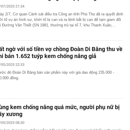
/07/2025 21:34
ày 2/7, Cơ quan Cảnh sát điều tra Công an tỉnh Phú Thọ đã ra quyết định
ởi tố vụ án hình sự, khởi tố bị can và ra lệnh bắt bị can để tạm giam đối
i Đường Văn Thiết (SN 1981, thường trú tại tổ 7, khu Thanh Xuân,…
ất ngờ với số tiền vợ chồng Đoàn Di Băng thu về
hi bán 1.652 tuýp kem chống nắng giả
/05/2025 22:33
ước đó Đoàn Di Băng bán sản phẩm này với giá dao động 235.000 -
0.000 đồng.
ùng kem chống nắng quá mức, người phụ nữ bị
ãy xương
/05/2025 08:30