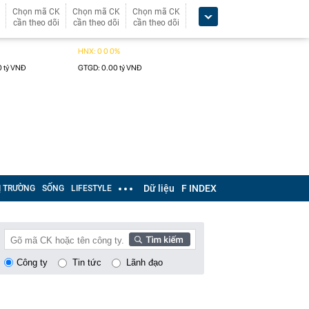
Chọn mã CK
Chọn mã CK
Chọn mã CK
cần theo dõi
cần theo dõi
cần theo dõi
Dữ liệu
F INDEX
Ị TRƯỜNG
SỐNG
LIFESTYLE
Công ty
Tin tức
Lãnh đạo