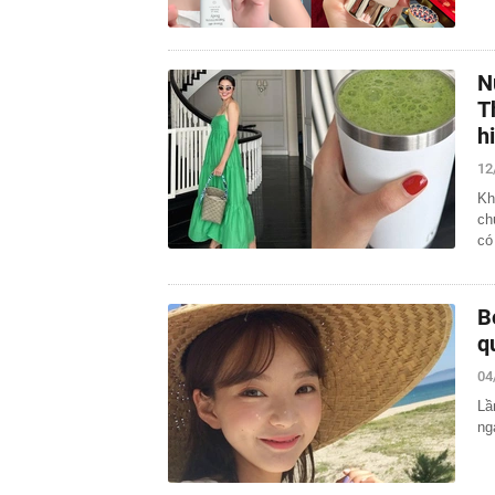
N
T
h
12
Kh
ch
có
B
q
04
Lầ
ng