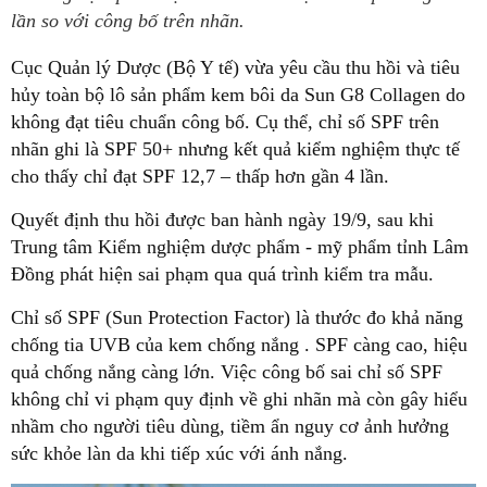
lần so với công bố trên nhãn.
Cục Quản lý Dược (Bộ Y tế) vừa yêu cầu thu hồi và tiêu
hủy toàn bộ lô sản phẩm kem bôi da Sun G8 Collagen do
không đạt tiêu chuẩn công bố. Cụ thể, chỉ số SPF trên
nhãn ghi là SPF 50+ nhưng kết quả kiểm nghiệm thực tế
cho thấy chỉ đạt SPF 12,7 – thấp hơn gần 4 lần.
Quyết định thu hồi được ban hành ngày 19/9, sau khi
Trung tâm Kiểm nghiệm dược phẩm - mỹ phẩm tỉnh Lâm
Đồng phát hiện sai phạm qua quá trình kiểm tra mẫu.
Chỉ số SPF (Sun Protection Factor) là thước đo khả năng
chống tia UVB của kem chống nắng . SPF càng cao, hiệu
quả chống nắng càng lớn. Việc công bố sai chỉ số SPF
không chỉ vi phạm quy định về ghi nhãn mà còn gây hiểu
nhầm cho người tiêu dùng, tiềm ẩn nguy cơ ảnh hưởng
sức khỏe làn da khi tiếp xúc với ánh nắng.