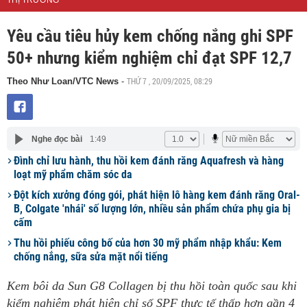
THỊ TRƯỜNG
Yêu cầu tiêu hủy kem chống nắng ghi SPF
50+ nhưng kiểm nghiệm chỉ đạt SPF 12,7
THỨ 7 , 20/09/2025, 08:29
Theo Như Loan/VTC News
-
Nghe đọc bài
1:49
Đình chỉ lưu hành, thu hồi kem đánh răng Aquafresh và hàng
loạt mỹ phẩm chăm sóc da
Đột kích xưởng đóng gói, phát hiện lô hàng kem đánh răng Oral-
B, Colgate 'nhái' số lượng lớn, nhiều sản phẩm chứa phụ gia bị
cấm
Thu hồi phiếu công bố của hơn 30 mỹ phẩm nhập khẩu: Kem
chống nắng, sữa sửa mặt nổi tiếng
Kem bôi da Sun G8 Collagen bị thu hồi toàn quốc sau khi
kiểm nghiệm phát hiện chỉ số SPF thực tế thấp hơn gần 4