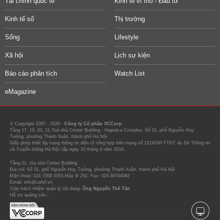
Tài chính quốc tế
Kinh tế vĩ mô - Đầu tư
Kinh tế số
Thị trường
Sống
Lifestyle
Xã hội
Lịch sự kiện
Báo cáo phân tích
Watch List
eMagazine
© Copyright 2007 - 2026 -
Công ty Cổ phần VCCorp.
Tầng 17, 19, 20, 21 Toà nhà Center Building - Hapulico Complex, Số 01, phố Nguyễn Huy
Tưởng, phường Thanh Xuân, thành phố Hà Nội
Giấy phép thiết lập trang thông tin điện tử tổng hợp trên mạng số 2216/GP-TTĐT do Sở Thông tin
và Truyền thông Hà Nội cấp ngày 10 tháng 4 năm 2019.
Tầng 21, tòa nhà Center Building.
Địa chỉ: Số 01, phố Nguyễn Huy Tưởng, phường Thanh Xuân, thành phố Hà Nội
Điện thoại: 024 7309 5555 Máy lẻ 292. Fax: 024-39744082
Email: info@cafef.vn
Chịu trách nhiệm quản lý nội dung:
Ông Nguyễn Thế Tân
Hỗ trợ quảng cáo :