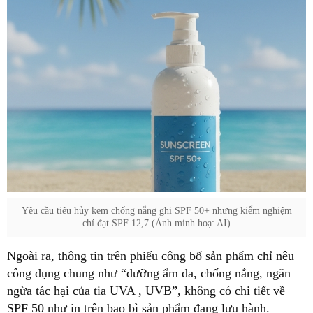
Yêu cầu tiêu hủy kem chống nắng ghi SPF 50+ nhưng kiểm nghiệm
chỉ đạt SPF 12,7 (Ảnh minh hoạ: AI)
Ngoài ra, thông tin trên phiếu công bố sản phẩm chỉ nêu
công dụng chung như “dưỡng ẩm da, chống nắng, ngăn
ngừa tác hại của tia UVA , UVB”, không có chi tiết về
SPF 50 như in trên bao bì sản phẩm đang lưu hành.