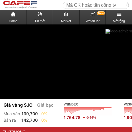
New
Home
Tin mới
Market
Watch list
Mở rộng
Giá vàng SJC
Giá bạc
VNINDEX
VN30
Mua vào
139,700
0%
1,764.78
1,9
-0.66%
Bán ra
142,700
0%