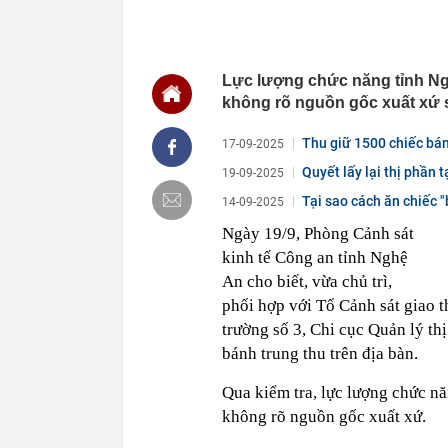
09:52
Ra lệnh bắt k
09:50
Kho bạc theo d
09:50
Chủ đầu tư chư
Lực lượng chức năng tỉnh Ngh
09:48
Vì sao nhiều g
không rõ nguồn gốc xuất xứ s
Mỗi lần kéo g
09:48
Diễn viên Việt
Thu giữ 1500 chiếc bánh
17-09-2025
giờ được đề c
Quyết lấy lại thị phần 
19-09-2025
09:47
Tiến sĩ Việt 
AI", từng là m
Tại sao cách ăn chiếc 
14-09-2025
09:46
Công an thông
Ngày 19/9, Phòng Cảnh sát
chuyển khoản
kinh tế Công an tỉnh Nghệ
09:45
Go-Live Workd
An cho biết, vừa chủ trì,
nên chuẩn mự
phối hợp với Tổ Cảnh sát giao t
09:44
Idico tăng vốn
trường số 3, Chi cục Quản lý th
09:43
Tịch thu 46,4 
đồng của một
bánh trung thu trên địa bàn.
09:43
Biwase miễn 
Qua kiểm tra, lực lượng chức nă
không rõ nguồn gốc xuất xứ.