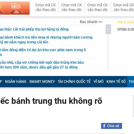
Chọn mã CK
Chọn mã CK
Chọn mã CK
Chọn mã CK
cần theo dõi
cần theo dõi
cần theo dõi
cần theo dõi
Đọc nhanh >>
i thác cát trái phép thu lợi hàng tỷ đồng
oại bánh khách trả tiền mua lẻ nhưng người bán cương
 lý do nằm ngay trong cái tên
t tâm đóng điện 14 dự án khu vực phía nam trong 5
ăm
căn nhà, cặp vợ chồng bất ngờ đào trúng kho báu
 đời hơn 300 năm, được đấu giá gần 27 tỷ đồng
đến 200 triệu đồng nếu người dùng tài khoản ngân hàng
u
P
NGÂN HÀNG
SMART MONEY
TÀI CHÍNH QUỐC TẾ
VĨ MÔ
KINH TẾ SỐ
TH
ền Tây sông nước", cô nàng Á Khôi khiến tất cả mê mẩn
trong trẻo
iếc bánh trung thu không rõ
 làm vỡ hộp giấy, khách sạn đòi đền 3,3 triệu đồng
 nghỉ dưỡng sang trọng nơi tổ chức hôn lễ của Ronaldo -
 gần 40 triệu đồng/đêm, có quản gia riêng và hồ bơi vô
g thái không ngờ với nền kinh tế 23.000 tỷ USD, phá vỡ
Chia sẻ
 chục năm