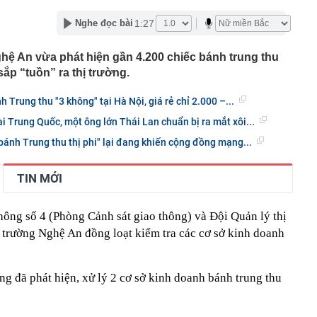
hẩn cấp bảo mẫu Triệu Thị Tâm SN 1971
1:27
Nghe đọc bài
õi sát tiến độ giải ngân vốn đầu tư công
a thực hiện nghĩa vụ tài chính, cư dân bị 'treo' sổ hồng
ệ An vừa phát hiện gần 4.200 chiếc bánh trung thu
ia đình nhỏ vài giọt tinh dầu vào lõi cuộn giấy vệ sinh?
ắp “tuồn” ra thị trường.
iấy mới thấy tác dụng
 từ chối Trấn Thành đóng phim khác ai ngờ nổi tiếng hơn,
 Trung thu "3 không" tại Hà Nội, giá rẻ chỉ 2.000 –...
ử đẹp nhất thế giới
tại Trung Quốc, một ông lớn Thái Lan chuẩn bị ra mắt xôi...
vừa rời Google để mở startup: Được mệnh danh "quái kiệt
ột trong 35 nhà phát minh xuất sắc nhất thế giới
"bánh Trung thu thị phi" lại đang khiến cộng đồng mạng...
 báo khẩn đến người dùng VNeID thực hiện giao dịch
 sau
TIN MỚI
ay “thần tốc” tại Coteccons trong 4 tháng: VSOL tạo
c mới như thế nào?
hông số 4 (Phòng Cảnh sát giao thông) và Đội Quản lý thị
 điều lệ lên hơn 4.100 tỷ đồng sau trả cổ tức
ị trường Nghệ An đồng loạt kiểm tra các cơ sở kinh doanh
kg vàng gồm nhiều thỏi vàng lớn nhỏ, trị giá hơn 14,7 tỷ
 doanh nhân Trung Quốc
nhiệm một Phó Tổng giám đốc
ng đã phát hiện, xử lý 2 cơ sở kinh doanh bánh trung thu