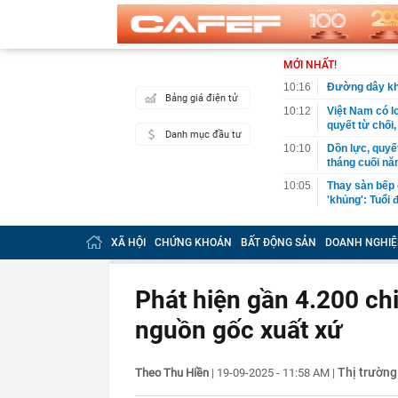
MỚI NHẤT!
10:16
Đường dây kha
Bảng giá điện tử
10:12
Việt Nam có l
quyết từ chối,
Danh mục đầu tư
10:10
Dồn lực, quyế
tháng cuối n
10:05
Thay sàn bếp 
'khủng': Tuổi
10:05
Mức phạt lên 
có hành vi sa
XÃ HỘI
CHỨNG KHOÁN
BẤT ĐỘNG SẢN
DOANH NGHIỆ
10:02
Bắt trend "mi
với nhan sắc 
Phát hiện gần 4.200 ch
10:00
Bé trai 1 tuổi
nguồn gốc xuất xứ
09:59
Bên trong khu
Georgina: Giá
cực
Thị trường
Theo Thu Hiền
|
19-09-2025 - 11:58 AM
|
09:53
Mỹ vừa có độn
thông lệ hàng