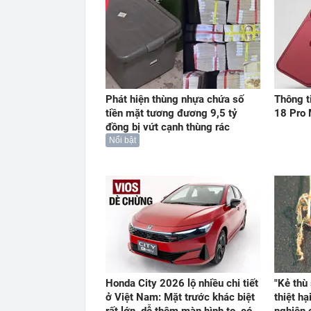
Phát hiện thùng nhựa chứa số
Thông t
tiền mặt tương đương 9,5 tỷ
18 Pro 
đồng bị vứt cạnh thùng rác
Nổi bật
Honda City 2026 lộ nhiều chi tiết
"Kẻ thù
ở Việt Nam: Mặt trước khác biệt
thiệt h
rất lớn, dễ thêm màn hình to, có
nghiên 