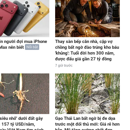
in người đợi mua iPhone
Thay sàn bếp căn nhà, cặp vợ
Max nên biết
chồng bất ngờ đào trúng kho báu
Nổi bật
'khủng': Tuổi đời hơn 300 năm,
được đấu giá gần 27 tỷ đồng
7 giờ trước
 siêu nhỏ" dưới đất gây
Gạo Thái Lan bất ngờ bị đe dọa
ại 157 tỷ USD/năm,
trước một đối thủ mới: Giá rẻ hơn
cứu Việt Nam tìm cách
hẳn, Mỹ tăng cường chốt đơn