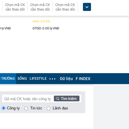
Chọn mã CK
Chọn mã CK
Chọn mã CK
cần theo dõi
cần theo dõi
cần theo dõi
Dữ liệu
F INDEX
Ị TRƯỜNG
SỐNG
LIFESTYLE
Công ty
Tin tức
Lãnh đạo