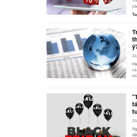
Th
cá
Ta
T
t
ý
22
Hà
và
mù
“
t
t
20
Ng
đặ