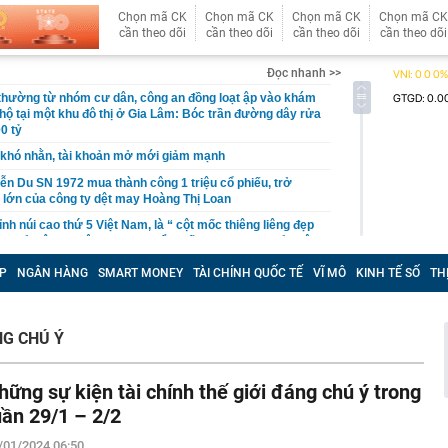
Chọn mã CK
Chọn mã CK
Chọn mã CK
Chọn mã CK
cần theo dõi
cần theo dõi
cần theo dõi
cần theo dõi
Đọc nhanh >>
 thường từ nhóm cư dân, công an đồng loạt ập vào khám
 hộ tại một khu đô thị ở Gia Lâm: Bóc trần đường dây rửa
0 tỷ
khó nhằn, tài khoản mở mới giảm mạnh
ễn Du SN 1972 mua thành công 1 triệu cổ phiếu, trở
 lớn của công ty dệt may Hoàng Thị Loan
đỉnh núi cao thứ 5 Việt Nam, là “ cột mốc thiêng liêng đẹp
ng” ở độ cao trên 3.000m, điểm đến "trong mơ" của dân
P
NGÂN HÀNG
SMART MONEY
TÀI CHÍNH QUỐC TẾ
VĨ MÔ
KINH TẾ SỐ
TH
 hệ thống y khoa tư nhân sở hữu 14 bệnh viện, 2.900
vừa được vinh danh "Hệ thống Y khoa tốt nhất Việt Nam
NG CHÚ Ý
hoán bị HoSE cắt margin trong tháng 8
iệp Việt thu hơn 1 tỷ USD ở nước ngoài trong nửa đầu
i nhuận tăng hơn 120%
hững sự kiện tài chính thế giới đáng chú ý trong
Vietcap dự phóng VN-Index có thể chạm mốc 1.885 điểm
uần 29/1 – 2/2
áng 8
/01/2024 06:50