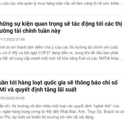
ệu của các nhà quản lý mua hàng toàn cầu sẽ làm sáng tỏ về sức khỏe…
hững sự kiện quan trọng sẽ tác động tới các thị
rường tài chính tuần này
/11/2022 07:49
ính trị trở thành tâm điểm chú ý của các thị trường tài chính với cuộc
u cử ở Mỹ và hội nghị COP27 đang diễn ra, trong khi dữ liệu lạm phát
a Mỹ sẽ cung cấp manh mối mới về khả năng Fed và các NHTW khác…
uần tới hàng loạt quốc gia sẽ thông báo chỉ số
MI và quyết định tăng lãi suất
/09/2022 09:08
ần tới, thị trường sẽ đón nhận một loạt các quyết định “nghẹt thở” của
c ngân hàng trung ương từ Mỹ đến Nhật Bản, Anh, Thụy Sỹ, Brazil và cả
m Phi, dự kiến sẽ khiến thị trường trở nên rất sôi động.