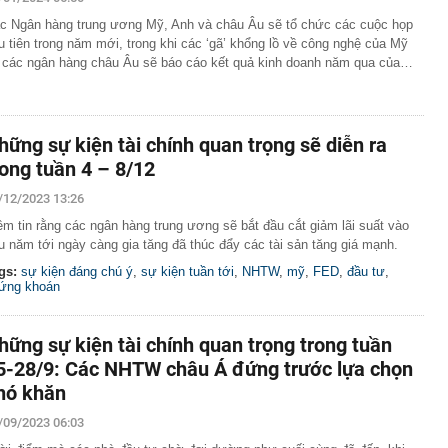
lượng tiền hơn 62.000 tỷ đồng, lớn hơn cả Vinhomes,
c Ngân hàng trung ương Mỹ, Anh và châu Âu sẽ tổ chức các cuộc họp
u tiên trong năm mới, trong khi các ‘gã’ khổng lồ về công nghệ của Mỹ
y Điện Máy Xanh, Bách Hóa Xanh, An Khang, vốn hóa
ng DMX
 các ngân hàng châu Âu sẽ báo cáo kết quả kinh doanh năm qua của…
 nhà cổ, phát hiện 'kho báu' gồm 1.000 đồng tiền vàng và
ấu trong nhiều ngăn bí mật - giá trị hơn 18 tỷ đồng
ận biết ngôi nhà có phong thuỷ không thuận lợi
hững sự kiện tài chính quan trọng sẽ diễn ra
ượng khách đến Việt Nam đông nhất 7 tháng đầu năm,
rong tuần 4 – 8/12
 và Nga, gấp gần 6 lần Ấn Độ
/12/2023 13:26
i cây tiết lộ: Khách thường chọn quả to, người trong
tra 5 chi tiết này trước
ềm tin rằng các ngân hàng trung ương sẽ bắt đầu cắt giảm lãi suất vào
 cao tốc quỳ gối 1h an ủi khách: 7 năm sau ở khách sạn 5
u năm tới ngày càng gia tăng đã thúc đẩy các tài sản tăng giá mạnh.
 ở nhà, bay hạng thương gia
gs:
sự kiện đáng chú ý
,
sự kiện tuần tới
,
NHTW
,
mỹ
,
FED
,
đầu tư
,
 có xương trẻ khỏe như phụ nữ 30, bác sĩ kinh ngạc khi
ứng khoán
a đựng tâm huyết của NSND Tự Long
hững sự kiện tài chính quan trọng trong tuần
 4.300 USD/ounce, chuyên gia dự báo đỉnh mới
5-28/9: Các NHTW châu Á đứng trước lựa chọn
iệp dầu khí đem hơn 42.200 tỷ đồng gửi ngân hàng
hó khăn
o những người không rút điện ấm siêu tốc trước khi ngủ
/09/2023 06:03