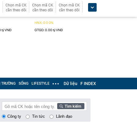
Chọn mã CK
Chọn mã CK
Chọn mã CK
cần theo dõi
cần theo dõi
cần theo dõi
Dữ liệu
F INDEX
Ị TRƯỜNG
SỐNG
LIFESTYLE
Công ty
Tin tức
Lãnh đạo