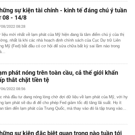
hững sự kiện tài chính - kinh tế đáng chú ý tuần
ừ 08 - 14/8
/08/2022 08:28
 liệu mới nhất về lạm phát của Mỹ hiện đang là tâm điểm chú ý của thị
ường, nhất là khi các nhà hoạch định chính sách của Cục Dự trữ Liên
ng Mỹ (Fed) bắt đầu có cơ hội để sửa chữa bất kỳ sai lầm nào trong
uá…
ạm phát nóng trên toàn cầu, cả thế giới khẩn
ấp thắt chặt tiền tệ
/06/2022 08:56
c nhà đầu tư đang nóng lòng chờ đợi dữ liệu về lạm phát của Mỹ, với hy
ng lạm phát sẽ dịu đi để cho phép Fed giảm tốc độ tăng lãi suất. Họ ít
an tâm đến lạm phát của Trung Quốc, mà thay vào đó là tập trung vào…
hững sự kiện đặc biệt quan trọng nào tuần tới