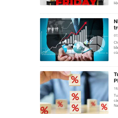
li
N
t
07
Ch
bầ
củ
T
P
18
Tu
cá
Na