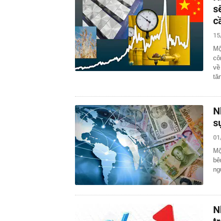
s
c
15
Mộ
cô
về
tă
N
s
01
Mộ
bê
ng
N