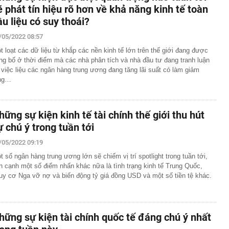
ẽ phát tín hiệu rõ hơn về khả năng kinh tế toàn
ầu liệu có suy thoái?
/05/2022 08:57
t loạt các dữ liệu từ khắp các nền kinh tế lớn trên thế giới đang được
ng bố ở thời điểm mà các nhà phân tích và nhà đầu tư đang tranh luận
 việc liệu các ngân hàng trung ương đang tăng lãi suất có làm giảm
ng…
hững sự kiện kinh tế tài chính thế giới thu hút
ự chú ý trong tuần tới
/05/2022 09:19
t số ngân hàng trung ương lớn sẽ chiếm vị trí spotlight trong tuần tới,
n cạnh một số điểm nhấn khác nữa là tình trạng kinh tế Trung Quốc,
uy cơ Nga vỡ nợ và biến động tỷ giá đồng USD và một số tiền tệ khác.
hững sự kiện tài chính quốc tế đáng chú ý nhất