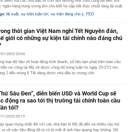
ời điểm mà các nhà đầu tư chờ đợi dường như cuối cùng đã đến, khi
c ngân hàng trung ương lớn cho biết họ sắp kết thúc chuỗi tăng lãi suất.
gs:
lãi suất
,
sự kiện tuần tới
,
sự kiện đáng chú ý
,
FED
rong thời gian Việt Nam nghỉ Tết Nguyên đán,
hế giới có những sự kiện tài chính nào đáng chú
?
/01/2023 20:04
ng loạt dữ liệu về hoạt động kinh doanh, số liệu lạm phát trên toàn cầu
 trần nợ công tại Mỹ sẽ được công bố trong tuần từ ngày 23-27/1 tức
ng 2 đến mùng 6 Tết đang được nhà đầu tư mong chờ.
Thứ Sáu Đen”, diễn biến USD và World Cup sẽ
ác động ra sao tới thị trường tài chính toàn cầu
uần tới?
/11/2022 09:19
ày quan trọng nhất đối với các nhà bán lẻ Mỹ đã đến và nhiều câu hỏi
t ra về việc liệu đồng đô la có bị mất đi ánh hào quang hay không. Dữ