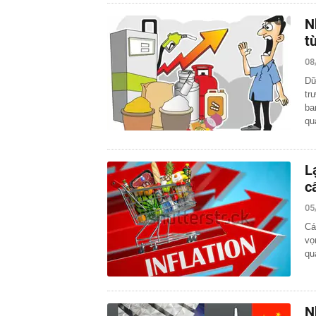
N
t
08
Dữ
tr
ba
q
L
c
05
Cá
vọ
qu
N