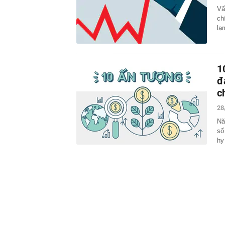
Vấ
ch
lạ
1
đ
c
28
Nă
số
hy