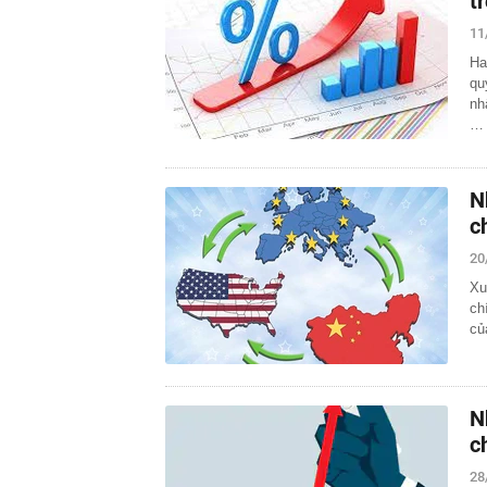
t
11
Ha
qu
nh
…
N
c
20
Xu
ch
củ
N
c
28