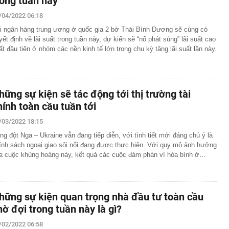
rong tuần này
/04/2022 06:18
i ngân hàng trung ương ở quốc gia 2 bờ Thái Bình Dương sẽ cùng có
yết định về lãi suất trong tuần này, dự kiến sẽ “nổ phát súng” lãi suất cao
ất đầu tiên ở nhóm các nền kinh tế lớn trong chu kỳ tăng lãi suất lần này.
hững sự kiện sẽ tác động tới thị trường tài
hính toàn cầu tuần tới
/03/2022 18:15
ng đột Nga – Ukraine vẫn đang tiếp diễn, với tình tiết mới đáng chú ý là
ính sách ngoại giao sôi nổi đang được thực hiện. Với quy mô ảnh hưởng
a cuộc khủng hoảng này, kết quả các cuộc đàm phán vì hòa bình ở…
hững sự kiện quan trọng nhà đầu tư toàn cầu
hờ đợi trong tuần này là gì?
/02/2022 06:58