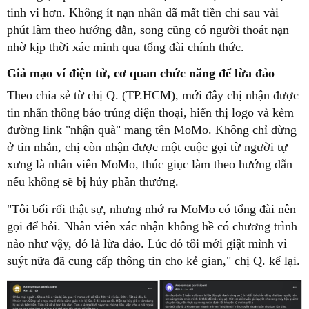
tinh vi hơn. Không ít nạn nhân đã mất tiền chỉ sau vài
phút làm theo hướng dẫn, song cũng có người thoát nạn
nhờ kịp thời xác minh qua tổng đài chính thức.
Giả mạo ví điện tử, cơ quan chức năng để lừa đảo
Theo chia sẻ từ chị Q. (TP.HCM), mới đây chị nhận được
tin nhắn thông báo trúng điện thoại, hiển thị logo và kèm
đường link "nhận quà" mang tên MoMo. Không chỉ dừng
ở tin nhắn, chị còn nhận được một cuộc gọi từ người tự
xưng là nhân viên MoMo, thúc giục làm theo hướng dẫn
nếu không sẽ bị hủy phần thưởng.
"Tôi bối rối thật sự, nhưng nhớ ra MoMo có tổng đài nên
gọi để hỏi. Nhân viên xác nhận không hề có chương trình
nào như vậy, đó là lừa đảo. Lúc đó tôi mới giật mình vì
suýt nữa đã cung cấp thông tin cho kẻ gian," chị Q. kể lại.