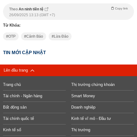
Copy link
Theo
An ninh tiền tệ
26/09/2025 13:13 (GMT +7)
Từ Khóa:
OTP
Cảnh Báo
Lừa Đảo
TIN MỚI CẬP NHẬT
Lên đầu trang
Trang chủ
Thị trường chứng khoán
Tài chính - Ngân hàng
Smart Money
Bất động sản
Doanh nghiệp
Tài chính quốc tế
Kinh tế vĩ mô - Đầu tư
Kinh tế số
Thị trường