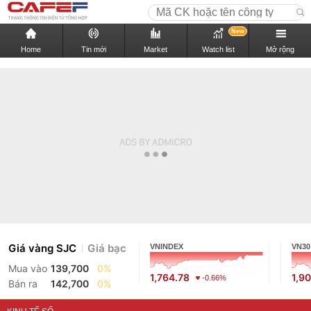
New
Home
Tin mới
Market
Watch list
Mở rộng
Giá vàng SJC
Giá bạc
VNINDEX
VN30
Mua vào
139,700
0%
1,764.78
1,9
-0.66%
Bán ra
142,700
0%