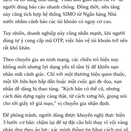
người dùng báo cáo nhanh chóng. Đồng thời, nền tảng
này cũng tích hợp hệ thống SIMO từ Ngân hàng Nhà
nước nhằm cảnh báo các tài khoản có nguy cơ cao.
Tuy nhiên, doanh nghiệp này cũng nhấn mạnh, khi người
dùng tự ý cung cấp mã OTP, việc bảo vệ tài khoản trở nên
rất khó khăn.
Theo chuyên gia an ninh mạng, các chiêu trò hiện nay
không mới nhưng lợi dụng yếu tố tâm lý để khiến nạn
nhân mất cảnh giác. Chỉ với một thương hiệu quen thuộc,
một lời hứa hẹn hấp dẫn hoặc một cuộc gọi đe dọa, nạn
nhân dễ dàng bị thao túng. "Kịch bản có thể cũ, nhưng
cách dàn dựng ngày càng thật, từ cách xưng hô, giọng nói
cho tới giấy tờ giả mạo," vị chuyên gia nhận định.
Để phòng tránh, người dùng được khuyến nghị thực hiện
3 bước cơ bản: chậm lại để tự đặt câu hỏi thay vì vội vàng
phản ứng theo áp lực; xác minh thông tin bằng cách gọi số