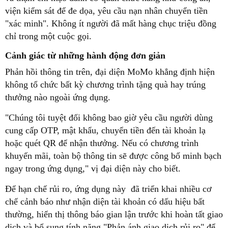
viện kiểm sát để đe dọa, yêu cầu nạn nhân chuyển tiền
"xác minh". Không ít người đã mất hàng chục triệu đồng
chỉ trong một cuộc gọi.
Cảnh giác từ những hành động đơn giản
Phản hồi thông tin trên, đại diện MoMo khẳng định hiện
không tổ chức bất kỳ chương trình tặng quà hay trúng
thưởng nào ngoài ứng dụng.
"Chúng tôi tuyệt đối không bao giờ yêu cầu người dùng
cung cấp OTP, mật khẩu, chuyển tiền đến tài khoản lạ
hoặc quét QR để nhận thưởng. Nếu có chương trình
khuyến mãi, toàn bộ thông tin sẽ được công bố minh bạch
ngay trong ứng dụng," vị đại diện này cho biết.
Để hạn chế rủi ro, ứng dụng này đã triển khai nhiều cơ
chế cảnh báo như nhận diện tài khoản có dấu hiệu bất
thường, hiển thị thông báo gian lận trước khi hoàn tất giao
dịch và bổ sung tính năng "Phản ánh giao dịch rủi ro" để