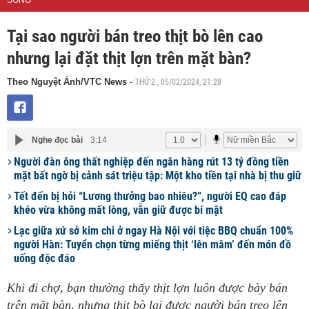
SỐNG
Tại sao người bán treo thịt bò lên cao
nhưng lại đặt thịt lợn trên mặt bàn?
THỨ 2 , 05/02/2024, 21:28
Theo Nguyệt Ánh/VTC News
-
Nghe đọc bài
3:14
Người đàn ông thất nghiệp đến ngân hàng rút 13 tỷ đồng tiền
mặt bất ngờ bị cảnh sát triệu tập: Một kho tiền tại nhà bị thu giữ
Tết đến bị hỏi “Lương thưởng bao nhiêu?”, người EQ cao đáp
khéo vừa không mất lòng, vẫn giữ được bí mật
Lạc giữa xứ sở kim chi ở ngay Hà Nội với tiệc BBQ chuẩn 100%
người Hàn: Tuyển chọn từng miếng thịt ‘lên mâm’ đến món đồ
uống độc đáo
Khi đi chợ, bạn thường thấy thịt lợn luôn được bày bán
trên mặt bàn, nhưng thịt bò lại được người bán treo lên