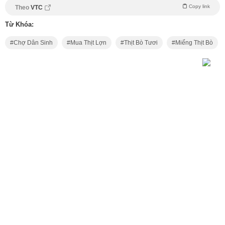
Copy link
Theo
VTC
Từ Khóa:
Chợ Dân Sinh
Mua Thịt Lợn
Thịt Bò Tươi
Miếng Thịt Bò