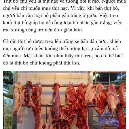
Thịt bò chủ yếu là thịt nạc và tương đối ít mỡ. Người mua
chủ yếu chỉ muốn mua thịt nạc. Vì vậy, khi bán thịt bò,
người bán cần loại bỏ phần gân trắng ở giữa. Việc treo
khối thịt bò giúp họ dễ dàng loại bỏ phần gân trắng; việc
róc xương cũng trở nên đơn giản hơn.
Cả đùi thịt bò được treo lên trông sẽ hấp dẫn hơn, khiến
mọi người tự nhiên không thể cưỡng lại sự cám dỗ mà
đến mua. Mặt khác, khi nhìn thấy thịt treo, họ có thể biết
đó là thịt bò chứ không phải thịt lợn.