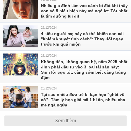
Nhiều gia đình lâm vào cảnh bi đát khi thấy
con có 5 biểu hiện này mà ngó lơ: Tốt nhất
là tìm đường lui đi!
28/12/2024
4 kiểu người mẹ này có thể khiến con cái
"khiếm khuyết tình cách": Thay đổi ngay
trước khi quá muộn
25/12/2024
Không tiền, không quan hệ, năm 2025 nhất
định phải đầu tư vào 3 loại tài sản này:
Sinh lời cực tốt, càng sớm biết càng trúng
đậm
20/12/2024
Tại sao nhiều đứa trẻ bị bạn học "ghét vô
cớ": Tâm lý học giải mã 1 bí ẩn, nhiều cha
mẹ ngã ngửa
Xem thêm