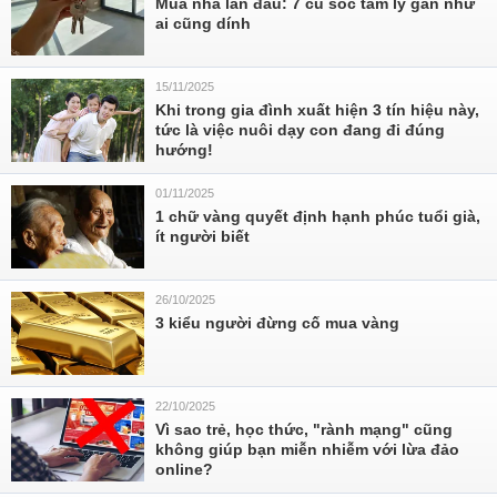
Mua nhà lần đầu: 7 cú sốc tâm lý gần như
ai cũng dính
15/11/2025
Khi trong gia đình xuất hiện 3 tín hiệu này,
tức là việc nuôi dạy con đang đi đúng
hướng!
01/11/2025
1 chữ vàng quyết định hạnh phúc tuổi già,
ít người biết
26/10/2025
3 kiểu người đừng cố mua vàng
22/10/2025
Vì sao trẻ, học thức, "rành mạng" cũng
không giúp bạn miễn nhiễm với lừa đảo
online?