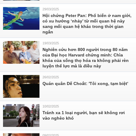
29/03/2025
Hội chứng Peter Pan: Phổ biến ở nam giới,
có xu hướng ‘nhảy’ từ mối quan hệ này
sang mối quan hệ khác trong thời gian
ngắn
19/03/2025
Nghiên cứu hơn 800 người trong 80 năm
của Đại học Harvard chứng minh: Chìa
khóa của sống thọ hóa ra không phải rèn
luyện thể lực mà là điều này
26/02/2025
Quán quân Dế Choắt: 'Tôi xong, tạm biệt'
10/02/2025
Tránh xa 1 loại người, bạn sẽ không rơi
vào nghèo khó
09/02/2025