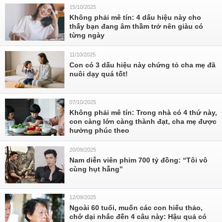
15/10/2025
Không phải mê tín: 4 dấu hiệu này cho
thấy bạn đang âm thầm trở nên giàu có
từng ngày
11/10/2025
Con có 3 dấu hiệu này chứng tỏ cha mẹ đã
nuôi dạy quá tốt!
07/10/2025
Không phải mê tín: Trong nhà có 4 thứ này,
con càng lớn càng thành đạt, cha mẹ được
hưởng phúc theo
20/09/2025
Nam diễn viên phim 700 tỷ đồng: “Tôi vô
cùng hụt hẫng”
12/09/2025
Ngoài 60 tuổi, muốn các con hiếu thảo,
chớ dại nhắc đến 4 câu này: Hậu quả có