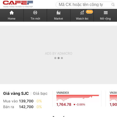
New
Home
Tin mới
Market
Watch list
Mở rộng
Giá vàng SJC
Giá bạc
VNINDEX
VN30
Mua vào
139,700
0%
1,764.78
1,9
-0.66%
Bán ra
142,700
0%