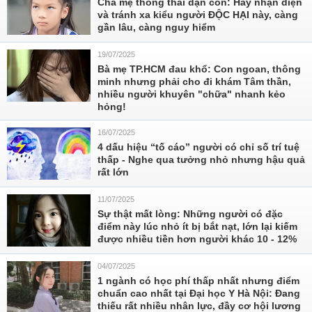
Cha mẹ thông thái dặn con: Hãy nhận diện
và tránh xa kiểu người ĐỘC HẠI này, càng
gần lâu, càng nguy hiểm
19/07/2025
Bà mẹ TP.HCM đau khổ: Con ngoan, thông
minh nhưng phải cho đi khám Tâm thần,
nhiều người khuyên "chữa" nhanh kẻo
hỏng!
16/07/2025
4 dấu hiệu “tố cáo” người có chỉ số trí tuệ
thấp - Nghe qua tưởng nhỏ nhưng hậu quả
rất lớn
11/07/2025
Sự thật mất lòng: Những người có đặc
điểm này lúc nhỏ ít bị bắt nạt, lớn lại kiếm
được nhiều tiền hơn người khác 10 - 12%
04/07/2025
1 ngành có học phí thấp nhất nhưng điểm
chuẩn cao nhất tại Đại học Y Hà Nội: Đang
thiếu rất nhiều nhân lực, đầy cơ hội lương