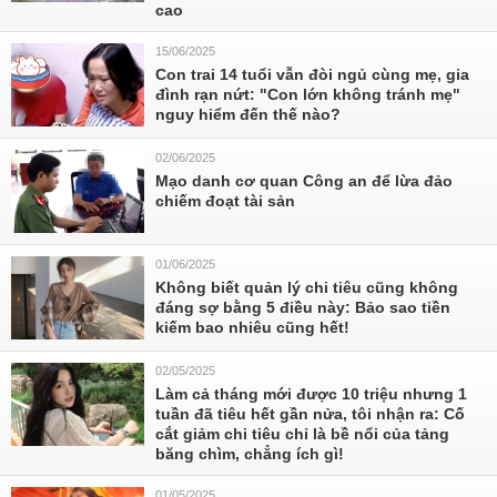
cao
15/06/2025
Con trai 14 tuổi vẫn đòi ngủ cùng mẹ, gia
đình rạn nứt: "Con lớn không tránh mẹ"
nguy hiểm đến thế nào?
02/06/2025
Mạo danh cơ quan Công an để lừa đảo
chiếm đoạt tài sản
01/06/2025
Không biết quản lý chi tiêu cũng không
đáng sợ bằng 5 điều này: Bảo sao tiền
kiếm bao nhiêu cũng hết!
02/05/2025
Làm cả tháng mới được 10 triệu nhưng 1
tuần đã tiêu hết gần nửa, tôi nhận ra: Cố
cắt giảm chi tiêu chỉ là bề nổi của tảng
băng chìm, chẳng ích gì!
01/05/2025