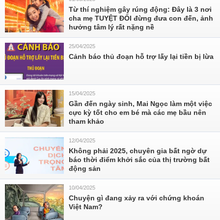
Từ thí nghiệm gây rúng động: Đây là 3 nơi
cha mẹ TUYỆT ĐỐI đừng đưa con đến, ảnh
hưởng tâm lý rất nặng nề
25/04/2025
Cảnh báo thủ đoạn hỗ trợ lấy lại tiền bị lừa
15/04/2025
Gần đến ngày sinh, Mai Ngọc làm một việc
cực kỳ tốt cho em bé mà các mẹ bầu nên
tham khảo
12/04/2025
Không phải 2025, chuyên gia bất ngờ dự
báo thời điểm khởi sắc của thị trường bất
động sản
10/04/2025
Chuyện gì đang xảy ra với chứng khoán
Việt Nam?