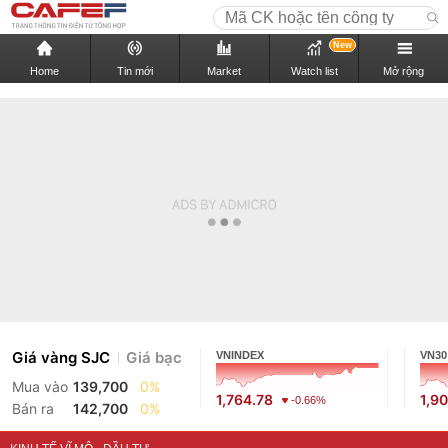
New
Home
Tin mới
Market
Watch list
Mở rộng
Giá vàng SJC
Giá bạc
VNINDEX
VN30
Mua vào
139,700
0%
1,764.78
1,9
-0.66%
Bán ra
142,700
0%