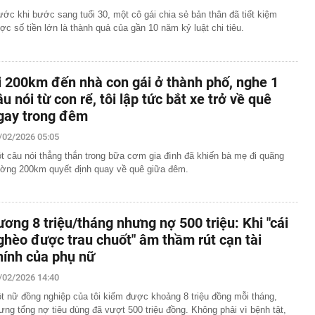
ước khi bước sang tuổi 30, một cô gái chia sẻ bản thân đã tiết kiệm
ợc số tiền lớn là thành quả của gần 10 năm kỷ luật chi tiêu.
i 200km đến nhà con gái ở thành phố, nghe 1
âu nói từ con rể, tôi lập tức bắt xe trở về quê
gay trong đêm
/02/2026 05:05
t câu nói thẳng thắn trong bữa cơm gia đình đã khiến bà mẹ đi quãng
ờng 200km quyết định quay về quê giữa đêm.
ương 8 triệu/tháng nhưng nợ 500 triệu: Khi "cái
ghèo được trau chuốt" âm thầm rút cạn tài
hính của phụ nữ
/02/2026 14:40
t nữ đồng nghiệp của tôi kiếm được khoảng 8 triệu đồng mỗi tháng,
ưng tổng nợ tiêu dùng đã vượt 500 triệu đồng. Không phải vì bệnh tật,