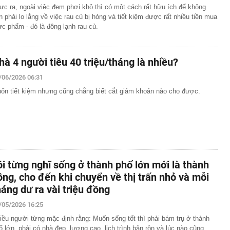
ực ra, ngoài việc đem phơi khô thì có một cách rất hữu ích để không
n phải lo lắng về việc rau củ bị hỏng và tiết kiệm được rất nhiều tiền mua
ực phẩm - đó là đông lạnh rau củ.
hà 4 người tiêu 40 triệu/tháng là nhiều?
/06/2026 06:31
ốn tiết kiệm nhưng cũng chẳng biết cắt giảm khoản nào cho được.
ôi từng nghĩ sống ở thành phố lớn mới là thành
ông, cho đến khi chuyển về thị trấn nhỏ và mỗi
háng dư ra vài triệu đồng
/05/2026 16:25
iều người từng mặc định rằng: Muốn sống tốt thì phải bám trụ ở thành
ố lớn, phải có nhà đẹp, lương cao, lịch trình bận rộn và lúc nào cũng