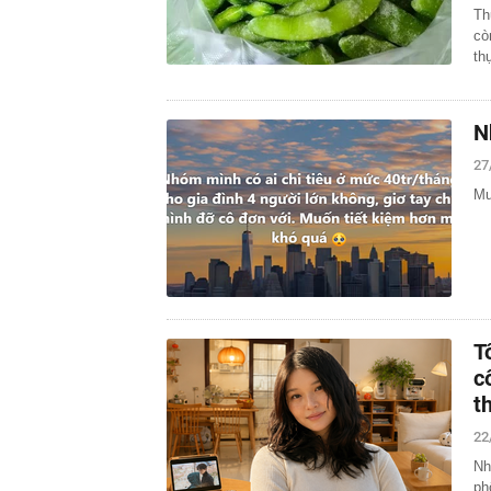
Th
cò
th
N
27
Mu
T
c
t
22
Nh
ph