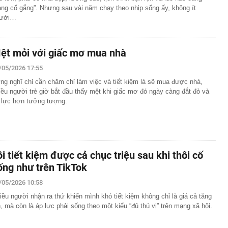
ang cố gắng”. Nhưng sau vài năm chạy theo nhịp sống ấy, không ít
ười…
ệt mỏi với giấc mơ mua nhà
/05/2026 17:55
ng nghĩ chỉ cần chăm chỉ làm việc và tiết kiệm là sẽ mua được nhà,
iều người trẻ giờ bắt đầu thấy mệt khi giấc mơ đó ngày càng đắt đỏ và
 lực hơn tưởng tượng.
ôi tiết kiệm được cả chục triệu sau khi thôi cố
ống như trên TikTok
/05/2026 10:58
iều người nhận ra thứ khiến mình khó tiết kiệm không chỉ là giá cả tăng
n, mà còn là áp lực phải sống theo một kiểu “đủ thú vị” trên mạng xã hội.