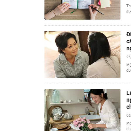
Tr
đư
Đ
c
n
26
Mộ
đư
L
n
c
06
Mộ
nh