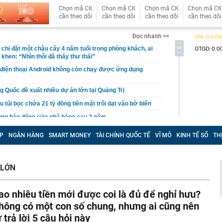
Chọn mã CK
Chọn mã CK
Chọn mã CK
Chọn mã CK
cần theo dõi
cần theo dõi
cần theo dõi
cần theo dõi
Đọc nhanh >>
chỉ đặt một chậu cây 4 năm tuổi trong phòng khách, ai
khen: “Nhìn thôi đã thấy thư thái”
 điện thoại Android không còn chạy được ứng dụng
g Quốc đề xuất nhiều dự án lớn tại Quảng Trị
u túi bọc chứa 21 tỷ đồng tiền mặt trôi dạt vào bờ biển
ông báo đóng cửa nhà hàng sau 2 năm
Cả đang nghiên cứu đầu tư nhiều dự án với tổng mức
P
NGÂN HÀNG
SMART MONEY
TÀI CHÍNH QUỐC TẾ
VĨ MÔ
KINH TẾ SỐ
TH
n gần 350.000 tỷ đồng
ề đã đứng trước quạt mạnh: Thói quen tưởng mát lại gây
 LỚN
i học Bách khoa Hà Nội cao nhất là 29,54
ên gia: "Dòng tiền bí ẩn" bất ngờ xuất hiện, nhưng VN-
ao nhiêu tiền mới được coi là đủ để nghỉ hưu?
 mặt khả năng rung lắc mạnh
hông có một con số chung, nhưng ai cũng nên
h Trường thông báo về căn biệt thự 600m2 xây từ 2022
ự trả lời 5 câu hỏi này
i học Bách khoa Hà Nội cao nhất 29,54, đa phần các