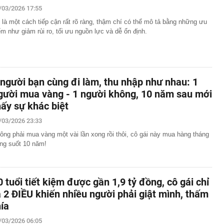
/03/2026 17:55
 là một cách tiếp cận rất rõ ràng, thậm chí có thể mô tả bằng những ưu
ểm như giảm rủi ro, tối ưu nguồn lực và dễ ổn định.
 người bạn cùng đi làm, thu nhập như nhau: 1
gười mua vàng - 1 người không, 10 năm sau mới
hấy sự khác biệt
/03/2026 23:33
ông phải mua vàng một vài lần xong rồi thôi, cô gái này mua hàng tháng
ong suốt 10 năm!
0 tuổi tiết kiệm được gần 1,9 tỷ đồng, cô gái chỉ
a 2 ĐIỀU khiến nhiều người phải giật mình, thấm
hía
/03/2026 06:05