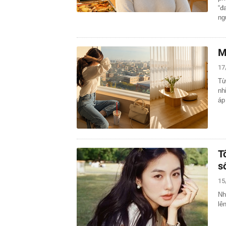
“đ
ng
M
17
Từ
nh
áp
T
s
15
Nh
lê