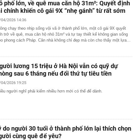
ỏ phố lớn, về quê mua căn hộ 31m²: Quyết định
ài chính khiến cô gái 9X “nhẹ gánh” từ rất sớm
/04/2026 14:36
ông chạy theo nhịp sống vội vã ở thành phố lớn, một cô gái 9X quyết
nh trở về quê, mua căn hộ nhỏ 31m² và tự tay thiết kế không gian sống
eo phong cách Pháp. Căn nhà không chỉ đẹp mà còn cho thấy một lựa…
gười lương 15 triệu ở Hà Nội vẫn có quỹ dự
hòng sau 6 tháng nếu đổi thứ tự tiêu tiền
/04/2026 19:25
iều người nghĩ phải kiếm nhiều hơn mới có thể để dành.
ý do người 30 tuổi ở thành phố lớn lại thích chọn
gười cùng quê để yêu?