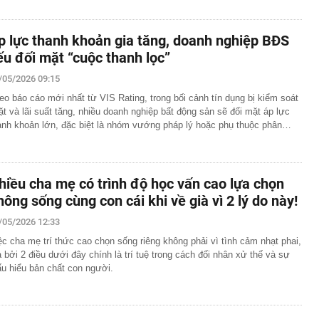
p lực thanh khoản gia tăng, doanh nghiệp BĐS
ếu đối mặt “cuộc thanh lọc”
/05/2026 09:15
eo báo cáo mới nhất từ VIS Rating, trong bối cảnh tín dụng bị kiểm soát
ặt và lãi suất tăng, nhiều doanh nghiệp bất động sản sẽ đối mặt áp lực
anh khoản lớn, đặc biệt là nhóm vướng pháp lý hoặc phụ thuộc phân…
hiều cha mẹ có trình độ học vấn cao lựa chọn
hông sống cùng con cái khi về già vì 2 lý do này!
/05/2026 12:33
ệc cha mẹ trí thức cao chọn sống riêng không phải vì tình cảm nhạt phai,
 bởi 2 điều dưới đây chính là trí tuệ trong cách đối nhân xử thế và sự
ấu hiểu bản chất con người.