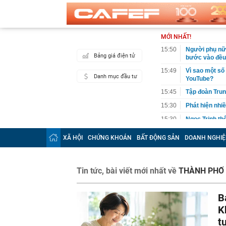
MỚI NHẤT!
15:50
Người phụ nữ 
Bảng giá điện tử
bước vào đều 
15:49
Vì sao một số
Danh mục đầu tư
YouTube?
15:45
Tập đoàn Trun
15:30
Phát hiện nhiề
15:30
Ngọc Trinh th
15:27
Tập đoàn Đèo 
XÃ HỘI
CHỨNG KHOÁN
BẤT ĐỘNG SẢN
DOANH NGHIỆ
đầu tư dự kiế
15:27
Vừa đi nắng v
hại
Tin tức, bài viết mới nhất về
THÀNH PHỐ
15:25
Điểm chuẩn Đạ
15:24
Góc nhìn chuy
B
Index vẫn đối
K
15:15
Vợ chồng Mạn
t
15:05
Điểm chuẩn Đạ