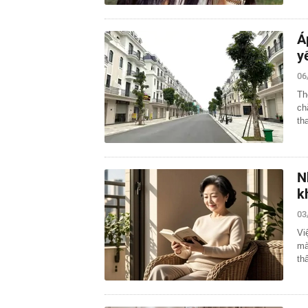
Á
y
06
Th
ch
th
N
k
03
Vi
mà
th