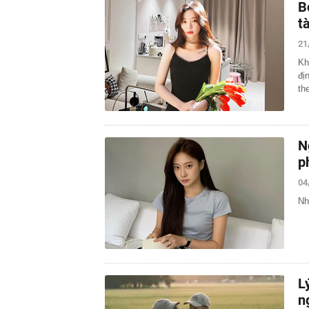
B
t
21
Kh
đị
th
N
p
04
Nh
L
n