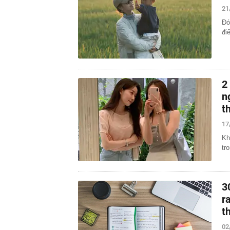
21
Đó
đi
2
n
t
17
Kh
tr
3
r
t
02