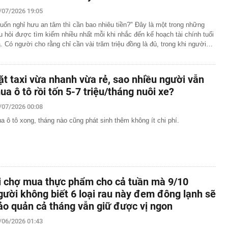
ng
/07/2026 19:05
i đường sắt Hà Nội - Đồng Đăng hơn 5 tỷ USD
uốn nghỉ hưu an tâm thì cần bao nhiêu tiền?" Đây là một trong những
iển người' chen chúc, ‘thánh địa du lịch’ Campuchia bỗng
u hỏi được tìm kiếm nhiều nhất mỗi khi nhắc đến kế hoạch tài chính tuổi
ện gì đang xảy ra?
à. Có người cho rằng chỉ cần vài trăm triệu đồng là đủ, trong khi người…
t thự 500m2 như khu nghỉ dưỡng của nam ca sĩ quê Ninh
iền Tây, 3 thế hệ cùng chung sống
nh báo quan trọng liên quan đến sổ đỏ, người dân nên
ặt taxi vừa nhanh vừa rẻ, sao nhiều người vẫn
ua ô tô rồi tốn 5-7 triệu/tháng nuôi xe?
ọc viện Ngân hàng 2026 cao nhất 26,61
/07/2026 00:08
gủ nửa tiếng, hãy kiên trì cùng con làm 3 việc này, 10
ác biệt giữa con và bạn bè đồng trang lứa sẽ thấy rõ
a ô tô xong, tháng nào cũng phát sinh thêm không ít chi phí.
làm hạ tầng sạc xe điện trên cao tốc Bắc - Nam?
sờ gáy': Bảo Tín Mạnh Hải, Mi Hồng làm ăn ra sao?
ạc 7 lần: Samsung và Google chính thức lộ diện kính AI
phẩm của Meta
i chợ mua thực phẩm cho cả tuần mà 9/10
gười không biết 6 loại rau này đem đông lạnh sẽ
ảo quản cả tháng vẫn giữ được vị ngon
/06/2026 01:43