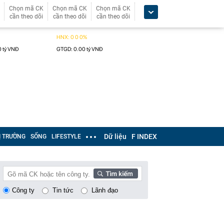
Chọn mã CK
Chọn mã CK
Chọn mã CK
cần theo dõi
cần theo dõi
cần theo dõi
Dữ liệu
F INDEX
Ị TRƯỜNG
SỐNG
LIFESTYLE
Công ty
Tin tức
Lãnh đạo