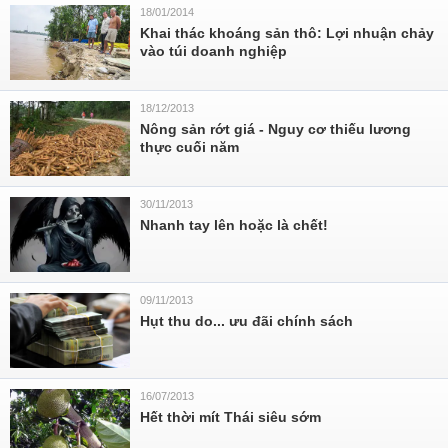
18/01/2014
Khai thác khoáng sản thô: Lợi nhuận chảy
vào túi doanh nghiệp
18/12/2013
Nông sản rớt giá - Nguy cơ thiếu lương
thực cuối năm
30/11/2013
Nhanh tay lên hoặc là chết!
09/11/2013
Hụt thu do... ưu đãi chính sách
16/07/2013
Hết thời mít Thái siêu sớm