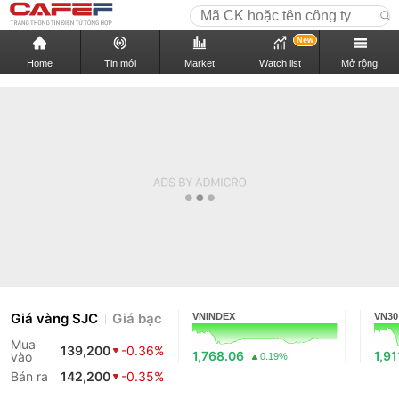
New
Home
Tin mới
Market
Watch list
Mở rộng
Giá vàng SJC
Giá bạc
VNINDEX
VN30
Mua
139,200
-0.36%
1,768.06
1,91
vào
0.19%
Bán ra
142,200
-0.35%