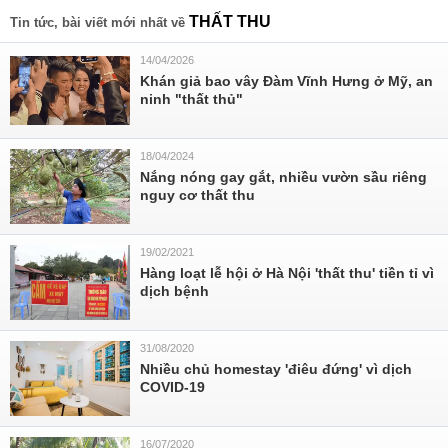
THẤT THU
Tin tức, bài viết mới nhất về
14/04/2026
Khán giả bao vây Đàm Vĩnh Hưng ở Mỹ, an
ninh "thất thủ"
18/04/2024
Nắng nóng gay gắt, nhiều vườn sầu riêng
nguy cơ thất thu
19/02/2021
Hàng loạt lễ hội ở Hà Nội 'thất thu' tiền tỉ vì
dịch bệnh
31/08/2020
Nhiều chủ homestay 'điêu đứng' vì dịch
COVID-19
16/07/2020