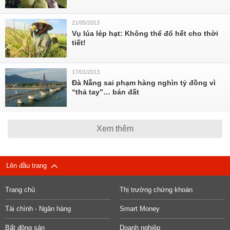
21/05/2013
Vụ lúa lép hạt: Không thể đổ hết cho thời
tiết!
17/01/2013
Đà Nẵng sai phạm hàng nghìn tỷ đồng vì
“thả tay”… bán đất
Xem thêm
Lên đầu trang
Trang chủ
Thị trường chứng khoán
Tài chính - Ngân hàng
Smart Money
Bất động sản
Doanh nghiệp