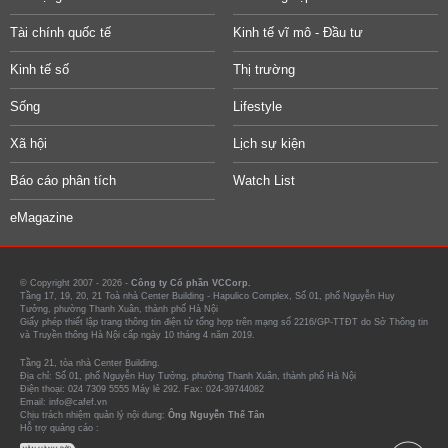
Tài chính quốc tế
Kinh tế vĩ mô - Đầu tư
Kinh tế số
Thị trường
Sống
Lifestyle
Xã hội
Lịch sự kiện
Báo cáo phân tích
Watch List
eMagazine
© Copyright 2007 - 2026 -
Công ty Cổ phần VCCorp.
Tầng 17, 19, 20, 21 Toà nhà Center Building - Hapulico Complex, Số 01, phố Nguyễn Huy
Tưởng, phường Thanh Xuân, thành phố Hà Nội
Giấy phép thiết lập trang thông tin điện tử tổng hợp trên mạng số 2216/GP-TTĐT do Sở Thông tin
và Truyền thông Hà Nội cấp ngày 10 tháng 4 năm 2019.
Tầng 21, tòa nhà Center Building.
Địa chỉ: Số 01, phố Nguyễn Huy Tưởng, phường Thanh Xuân, thành phố Hà Nội
Điện thoại: 024 7309 5555 Máy lẻ 292. Fax: 024-39744082
Email: info@cafef.vn
Chịu trách nhiệm quản lý nội dung:
Ông Nguyễn Thế Tân
Hỗ trợ quảng cáo :