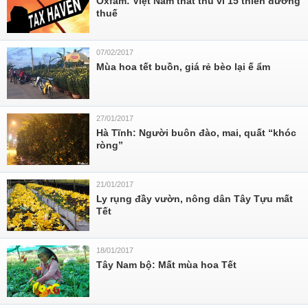
Oxfam: Việt Nam thất thu vì 15 thiên đường
thuế
07/02/2017
Mùa hoa tết buồn, giá rẻ bèo lại ế ẩm
27/01/2017
Hà Tĩnh: Người buôn đào, mai, quất “khóc
ròng”
21/01/2017
Ly rụng đầy vườn, nông dân Tây Tựu mất
Tết
18/01/2017
Tây Nam bộ: Mất mùa hoa Tết