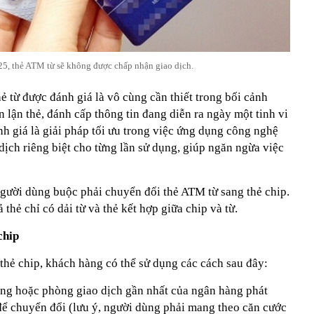
5, thẻ ATM từ sẽ không được chấp nhận giao dịch.
ẻ từ được đánh giá là vô cùng cần thiết trong bối cảnh
n lận thẻ, đánh cấp thông tin đang diễn ra ngày một tinh vi
h giá là giải pháp tối ưu trong việc ứng dụng công nghệ
 dịch riêng biệt cho từng lần sử dụng, giúp ngăn ngừa việc
người dùng buộc phải chuyển đổi thẻ ATM từ sang thẻ chip.
thẻ chỉ có dải từ và thẻ kết hợp giữa chip và từ.
chip
thẻ chip, khách hàng có thể sử dụng các cách sau đây:
àng hoặc phòng giao dịch gần nhất của ngân hàng phát
ể chuyển đổi (lưu ý, người dùng phải mang theo căn cước