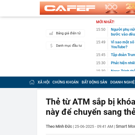
MỚI NHẤT!
15:50
Người phụ nữ 
Bảng giá điện tử
bước vào đều 
15:49
Vì sao một số
Danh mục đầu tư
YouTube?
15:45
Tập đoàn Trun
15:30
Phát hiện nhiề
15:30
Ngọc Trinh th
15:27
Tập đoàn Đèo 
XÃ HỘI
CHỨNG KHOÁN
BẤT ĐỘNG SẢN
DOANH NGHIỆ
đầu tư dự kiế
15:27
Vừa đi nắng v
hại
Thẻ từ ATM sắp bị khóa
15:25
Điểm chuẩn Đạ
này để chuyển sang thẻ
15:24
Góc nhìn chuy
Index vẫn đối
15:15
Vợ chồng Mạn
Smart Mo
Theo Minh Đức
|
25-06-2025 - 09:41 AM
|
15:05
Điểm chuẩn Đạ