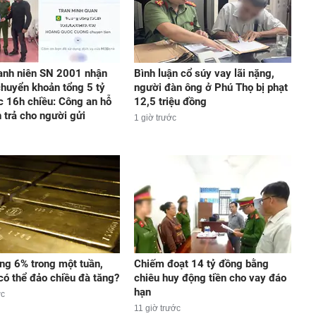
anh niên SN 2001 nhận
Bình luận cổ súy vay lãi nặng,
chuyển khoản tổng 5 tỷ
người đàn ông ở Phú Thọ bị phạt
c 16h chiều: Công an hỗ
12,5 triệu đồng
n trả cho người gửi
1 giờ trước
ng 6% trong một tuần,
Chiếm đoạt 14 tỷ đồng bằng
 có thể đảo chiều đà tăng?
chiêu huy động tiền cho vay đáo
hạn
ớc
11 giờ trước