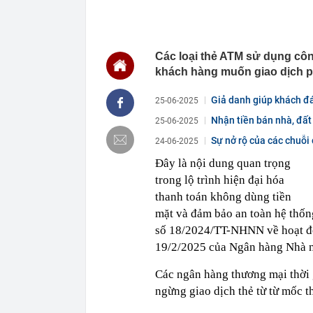
ngành đều tă
15:04
Sắp triển kha
15:00
Từng có cả 'b
Các loại thẻ ATM sử dụng côn
đìu hiu: Chuy
khách hàng muốn giao dịch ph
14:45
Bên trong biệ
Bình lấy vợ m
Giả danh giúp khách đá
25-06-2025
14:45
Công an có cả
biết rõ
Nhận tiền bán nhà, đất
25-06-2025
14:44
Điểm chuẩn H
Sự nở rộ của các chuỗi 
24-06-2025
14:41
Trước khi đi n
Đây là nội dung quan trọng
năm sau sự kh
trong lộ trình hiện đại hóa
14:40
Vì sao ì ạch 
thanh toán không dùng tiền
14:39
Nhà vàng bị '
mặt và đảm bảo an toàn hệ thống
14:30
Pin 9 tiếng, s
số 18/2024/TT-NHNN về hoạt 
đối đầu sản 
19/2/2025 của Ngân hàng Nhà 
Các ngân hàng thương mại thời 
ngừng giao dịch thẻ từ từ mốc th