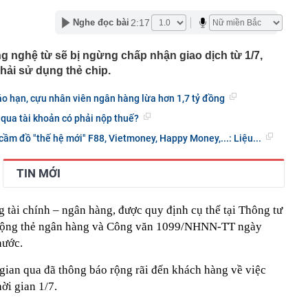
ng
2:17
Nghe đọc bài
i đường sắt Hà Nội - Đồng Đăng hơn 5 tỷ USD
iển người' chen chúc, ‘thánh địa du lịch’ Campuchia bỗng
g nghệ từ sẽ bị ngừng chấp nhận giao dịch từ 1/7,
ện gì đang xảy ra?
ải sử dụng thẻ chip.
t thự 500m2 như khu nghỉ dưỡng của nam ca sĩ quê Ninh
iền Tây, 3 thế hệ cùng chung sống
o hạn, cựu nhân viên ngân hàng lừa hơn 1,7 tỷ đồng
nh báo quan trọng liên quan đến sổ đỏ, người dân nên
 qua tài khoản có phải nộp thuế?
ọc viện Ngân hàng 2026 cao nhất 26,61
cầm đồ "thế hệ mới" F88, Vietmoney, Happy Money,...: Liệu...
gủ nửa tiếng, hãy kiên trì cùng con làm 3 việc này, 10
ác biệt giữa con và bạn bè đồng trang lứa sẽ thấy rõ
TIN MỚI
làm hạ tầng sạc xe điện trên cao tốc Bắc - Nam?
sờ gáy': Bảo Tín Mạnh Hải, Mi Hồng làm ăn ra sao?
 tài chính – ngân hàng, được quy định cụ thể tại Thông tư
ạc 7 lần: Samsung và Google chính thức lộ diện kính AI
động thẻ ngân hàng và Công văn 1099/NHNN-TT ngày
phẩm của Meta
nước.
gian qua đã thông báo rộng rãi đến khách hàng về việc
ời gian 1/7.