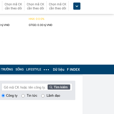
Chọn mã CK
Chọn mã CK
Chọn mã CK
cần theo dõi
cần theo dõi
cần theo dõi
Dữ liệu
F INDEX
Ị TRƯỜNG
SỐNG
LIFESTYLE
Công ty
Tin tức
Lãnh đạo