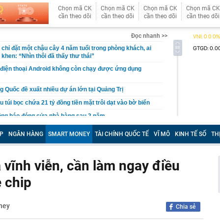
Chọn mã CK
Chọn mã CK
Chọn mã CK
Chọn mã CK
cần theo dõi
cần theo dõi
cần theo dõi
cần theo dõi
Đọc nhanh >>
chỉ đặt một chậu cây 4 năm tuổi trong phòng khách, ai
khen: “Nhìn thôi đã thấy thư thái”
 điện thoại Android không còn chạy được ứng dụng
g Quốc đề xuất nhiều dự án lớn tại Quảng Trị
u túi bọc chứa 21 tỷ đồng tiền mặt trôi dạt vào bờ biển
ông báo đóng cửa nhà hàng sau 2 năm
Cả đang nghiên cứu đầu tư nhiều dự án với tổng mức
P
NGÂN HÀNG
SMART MONEY
TÀI CHÍNH QUỐC TẾ
VĨ MÔ
KINH TẾ SỐ
TH
n gần 350.000 tỷ đồng
ề đã đứng trước quạt mạnh: Thói quen tưởng mát lại gây
 vĩnh viễn, cần làm ngay điều
i học Bách khoa Hà Nội cao nhất là 29,54
 chip
ên gia: "Dòng tiền bí ẩn" bất ngờ xuất hiện, nhưng VN-
 mặt khả năng rung lắc mạnh
h Trường thông báo về căn biệt thự 600m2 xây từ 2022
ney
Chia sẻ
i học Bách khoa Hà Nội cao nhất 29,54, đa phần các