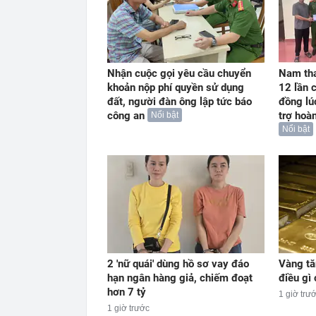
Nhận cuộc gọi yêu cầu chuyển
Nam th
khoản nộp phí quyền sử dụng
12 lần 
đất, người đàn ông lập tức báo
đồng lú
công an
trợ hoà
Nổi bật
Nổi bật
2 'nữ quái' dùng hồ sơ vay đáo
Vàng tă
hạn ngân hàng giả, chiếm đoạt
điều gì
hơn 7 tỷ
1 giờ trư
1 giờ trước