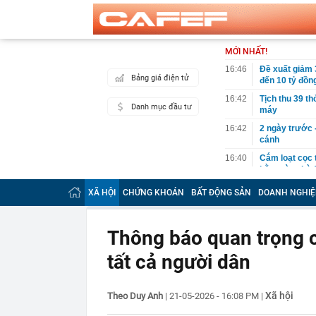
MỚI NHẤT!
16:46
Đề xuất giảm 
Bảng giá điện tử
đến 10 tỷ đồn
16:42
Tịch thu 39 th
Danh mục đầu tư
máy
16:42
2 ngày trước 
cánh
16:40
Cắm loạt cọc 
bằng tòa nhà 
16:38
9 trụ cầu Hồn
XÃ HỘI
CHỨNG KHOÁN
BẤT ĐỘNG SẢN
DOANH NGHIỆ
16:32
Đề xuất giảm 
tỷ đồng
Thông báo quan trọng c
16:30
Vì sao ghế nh
tất cả người dân
16:30
Bắt giữ Lê Th
16:24
Sau ngày 31/8,
online của kh
Xã hội
Theo Duy Anh
|
21-05-2026 - 16:08 PM
|
16:24
"Tình hình vô
mạch" của Uk