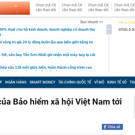
Chọn mã CK
Chọn mã CK
Chọn mã CK
Chọn mã CK
cần theo dõi
cần theo dõi
cần theo dõi
cần theo dõi
Đọc nhanh >>
30% thuế cho hộ kinh doanh, doanh nghiệp có doanh thu
g
ỏi vàng trị giá 29 tỷ đồng buôn lậu qua biên giới bằng xe
- 5/8, sân bay Tân Sơn Nhất ghi nhận một máy bay lạ cất
thép sâu 136 mét giữa biển, hoàn thành công trình cao
110 tầng chưa từng có trên thế giới
g Hà dần lộ diện giữa sông Hồng
P
NGÂN HÀNG
SMART MONEY
TÀI CHÍNH QUỐC TẾ
VĨ MÔ
KINH TẾ SỐ
TH
30% thuế cho hộ kinh doanh, doanh nghiệp thu dưới 10
ủa Bảo hiểm xã hội Việt Nam tới
ựa thường có lỗ tròn ở giữa?
ị Quỳnh SN 1995 trong phòng hát karaoke
 một ngân hàng có thể từ chối giao dịch rút/chuyển tiền
ách hàng trong trường hợp sau
Chia sẻ
 cùng phức tạp": Nga đổi chiến thuật, đánh vào "huyết
raine