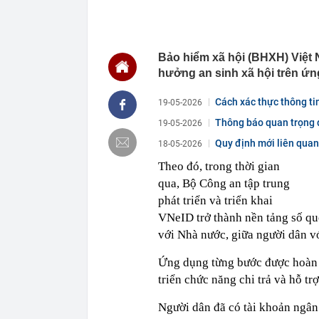
16:22
Honda PCX160 
vương của Y
16:18
Patrik Lê Gia
Bảo hiểm xã hội (BHXH) Việt
16:15
Một chủ tịch 
hưởng an sinh xã hội trên ứ
16:15
Tình hình hiệ
"lạnh nhất Vi
Cách xác thực thông ti
19-05-2026
16:13
Lừa cho thuê 
Thông báo quan trọng 
19-05-2026
công ty bị bắt
Quy định mới liên qua
18-05-2026
16:12
Cổ phiếu DN n
đã xảy ra?
Theo đó, trong thời gian
16:12
Phương án thi
qua, Bộ Công an tập trung
làm Trưởng Ba
phát triển và triển khai
16:07
Chủ tịch Hải 
VNeID trở thành nền tảng số quố
16:06
Tăng tốc thi 
với Nhà nước, giữa người dân v
năm 2026
16:05
13,4 triệu lư
Ứng dụng từng bước được hoàn th
triển chức năng chi trả và hỗ t
Người dân đã có tài khoản ngân