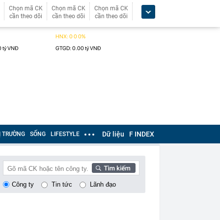
Chọn mã CK
Chọn mã CK
Chọn mã CK
cần theo dõi
cần theo dõi
cần theo dõi
Dữ liệu
F INDEX
Ị TRƯỜNG
SỐNG
LIFESTYLE
Công ty
Tin tức
Lãnh đạo