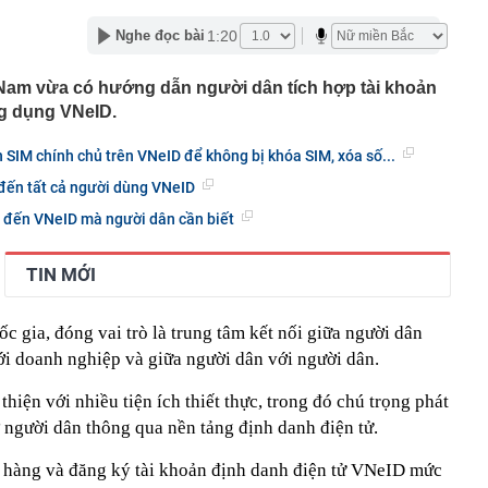
2027 trình làng với màn hình TFT và HSTC, đe dọa ngôi
1:20
Nghe đọc bài
amaha NVX và Honda SH
ng là ai mà gây sốt khi vướng nghi vấn hẹn hò Á hậu Việt?
 Nam vừa có hướng dẫn người dân tích hợp tài khoản
giữ lời, mua hết lượng cổ phiếu đã đăng ký
ng dụng VNeID.
n tại của tuyến cáp treo lên thẳng nơi được mệnh danh
ệt Nam": Khi nào đón khách?
n SIM chính chủ trên VNeID để không bị khóa SIM, xóa số...
nhà đã được ngân hàng bán đấu giá, một chủ tịch HĐQT
đến tất cả người dùng VNeID
n đến VNeID mà người dân cần biết
hà nước GVR, BCM, GAS... đồng loạt tăng trần: Điều gì
 lại cho học sinh Chuyên Tuyên Quang: Ông Đỗ Anh Tuấn
TIN MỚI
n chỉ đạo cấp tỉnh
Phát Invest "gom" thành công 10 triệu cổ phiếu HPX
c gia, đóng vai trò là trung tâm kết nối giữa người dân
công nút giao cửa ngõ phía Nam Hà Nội, cán đích cuối
ới doanh nghiệp và giữa người dân với người dân.
ợt tìm kiếm về chủ đề việc làm trong 7 tháng đầu năm
iện với nhiều tiện ích thiết thực, trong đó chú trọng phát
rợ người dân thông qua nền tảng định danh điện tử.
 hàng và đăng ký tài khoản định danh điện tử VNeID mức