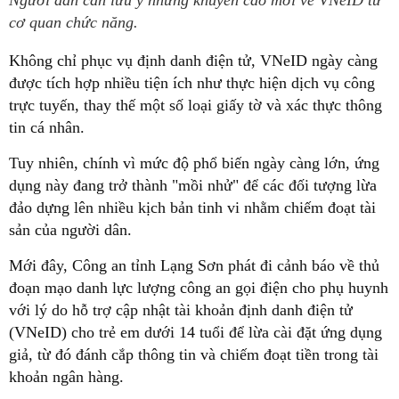
Người dân cần lưu ý những khuyến cáo mới về VNeID từ
cơ quan chức năng.
Không chỉ phục vụ định danh điện tử, VNeID ngày càng
được tích hợp nhiều tiện ích như thực hiện dịch vụ công
trực tuyến, thay thế một số loại giấy tờ và xác thực thông
tin cá nhân.
Tuy nhiên, chính vì mức độ phổ biến ngày càng lớn, ứng
dụng này đang trở thành "mồi nhử" để các đối tượng lừa
đảo dựng lên nhiều kịch bản tinh vi nhằm chiếm đoạt tài
sản của người dân.
Mới đây, Công an tỉnh Lạng Sơn phát đi cảnh báo về thủ
đoạn mạo danh lực lượng công an gọi điện cho phụ huynh
với lý do hỗ trợ cập nhật tài khoản định danh điện tử
(VNeID) cho trẻ em dưới 14 tuổi để lừa cài đặt ứng dụng
giả, từ đó đánh cắp thông tin và chiếm đoạt tiền trong tài
khoản ngân hàng.