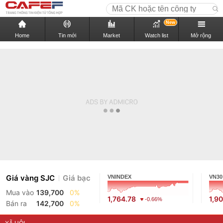
New
Home
Tin mới
Market
Watch list
Mở rộng
Giá vàng SJC
Giá bạc
VNINDEX
VN30
Mua vào
139,700
0%
1,764.78
1,9
-0.66%
Bán ra
142,700
0%