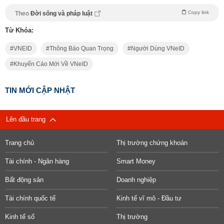
Copy link
Theo
Đời sống và pháp luật
Từ Khóa:
VNEID
Thông Báo Quan Trọng
Người Dùng VNeID
Khuyến Cáo Mới Về VNeID
TIN MỚI CẬP NHẬT
Lên đầu trang
Trang chủ
Thị trường chứng khoán
Tài chính - Ngân hàng
Smart Money
Bất động sản
Doanh nghiệp
Tài chính quốc tế
Kinh tế vĩ mô - Đầu tư
Kinh tế số
Thị trường