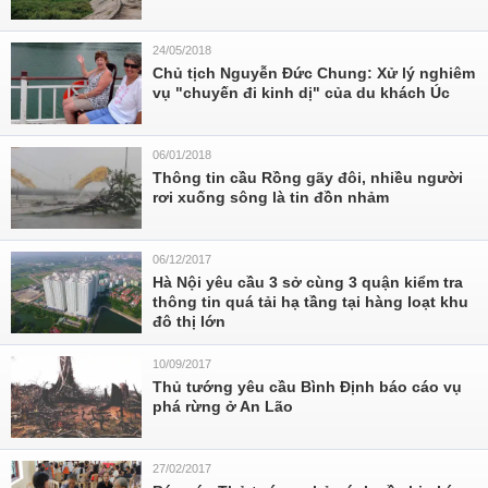
24/05/2018
Chủ tịch Nguyễn Đức Chung: Xử lý nghiêm
vụ "chuyến đi kinh dị" của du khách Úc
06/01/2018
Thông tin cầu Rồng gãy đôi, nhiều người
rơi xuống sông là tin đồn nhảm
06/12/2017
Hà Nội yêu cầu 3 sở cùng 3 quận kiểm tra
thông tin quá tải hạ tầng tại hàng loạt khu
đô thị lớn
10/09/2017
Thủ tướng yêu cầu Bình Định báo cáo vụ
phá rừng ở An Lão
27/02/2017