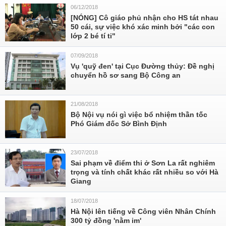
06/12/2018
[NÓNG] Cô giáo phủ nhận cho HS tát nhau
50 cái, sự việc khó xác minh bởi "các con
lớp 2 bé tí ti"
07/09/2018
Vụ 'quỹ đen' tại Cục Đường thủy: Đề nghị
chuyển hồ sơ sang Bộ Công an
21/08/2018
Bộ Nội vụ nói gì việc bổ nhiệm thần tốc
Phó Giám đốc Sở Bình Định
23/07/2018
Sai phạm về điểm thi ở Sơn La rất nghiêm
trọng và tính chất khác rất nhiều so với Hà
Giang
18/07/2018
Hà Nội lên tiếng về Công viên Nhân Chính
300 tỷ đồng 'nằm im'