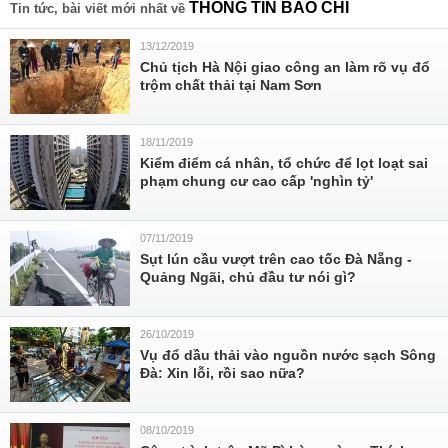
THÔNG TIN BÁO CHÍ
Tin tức, bài viết mới nhất về
13/12/2019
Chủ tịch Hà Nội giao công an làm rõ vụ đổ
trộm chất thải tại Nam Sơn
18/11/2019
Kiểm điểm cá nhân, tổ chức để lọt loạt sai
phạm chung cư cao cấp 'nghìn tỷ'
07/11/2019
Sụt lún cầu vượt trên cao tốc Đà Nẵng -
Quảng Ngãi, chủ đầu tư nói gì?
26/10/2019
Vụ đổ dầu thải vào nguồn nước sạch Sông
Đà: Xin lỗi, rồi sao nữa?
08/10/2019