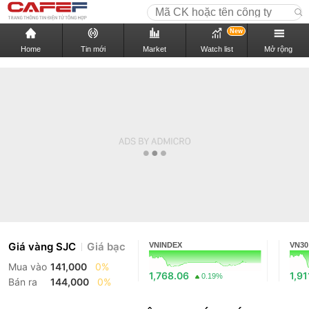
New
Home
Tin mới
Market
Watch list
Mở rộng
Giá vàng SJC
Giá bạc
VNINDEX
VN30
Mua vào
141,000
0%
1,768.06
1,91
0.19%
Bán ra
144,000
0%