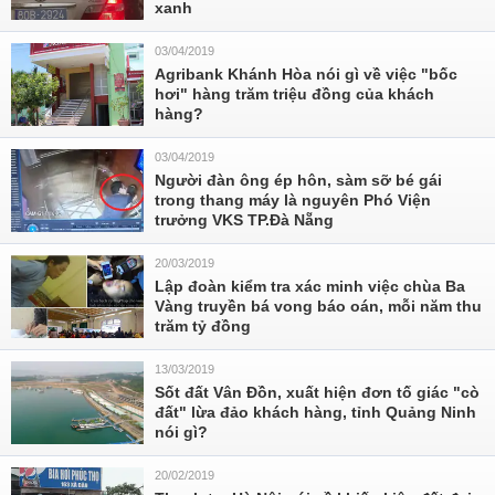
xanh
03/04/2019
Agribank Khánh Hòa nói gì về việc "bốc
hơi" hàng trăm triệu đồng của khách
hàng?
03/04/2019
Người đàn ông ép hôn, sàm sỡ bé gái
trong thang máy là nguyên Phó Viện
trưởng VKS TP.Đà Nẵng
20/03/2019
Lập đoàn kiểm tra xác minh việc chùa Ba
Vàng truyền bá vong báo oán, mỗi năm thu
trăm tỷ đồng
13/03/2019
Sốt đất Vân Đồn, xuất hiện đơn tố giác "cò
đất" lừa đảo khách hàng, tỉnh Quảng Ninh
nói gì?
20/02/2019