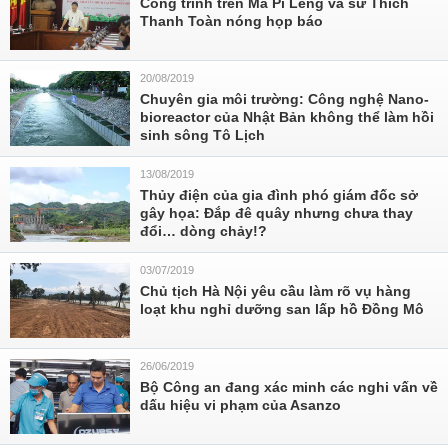
Công trình trên Mã Pì Lèng và sư Thích
Thanh Toàn nóng họp báo
20/08/2019
Chuyên gia môi trường: Công nghệ Nano-
bioreactor của Nhật Bản không thể làm hồi
sinh sông Tô Lịch
13/08/2019
Thủy điện của gia đình phó giám đốc sở
gây họa: Đắp đê quây nhưng chưa thay
đổi… dòng chảy!?
03/07/2019
Chủ tịch Hà Nội yêu cầu làm rõ vụ hàng
loạt khu nghỉ dưỡng san lấp hồ Đồng Mô
26/06/2019
Bộ Công an đang xác minh các nghi vấn về
dấu hiệu vi phạm của Asanzo