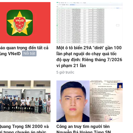
áo quan trọng đến tất cả
Một ô tô biển 29A "dính" gần 100
dùng VNeID
lần phạt nguội do chạy quá tốc
Nổi bật
độ quy định: Riêng tháng 7/2026
vi phạm 21 lần
5 giờ trước
Quang Trọng SN 2000 và
Công an truy tìm người tên
i trong chuyên án phức
Nguyễn Bá Hoàng Tùng SN