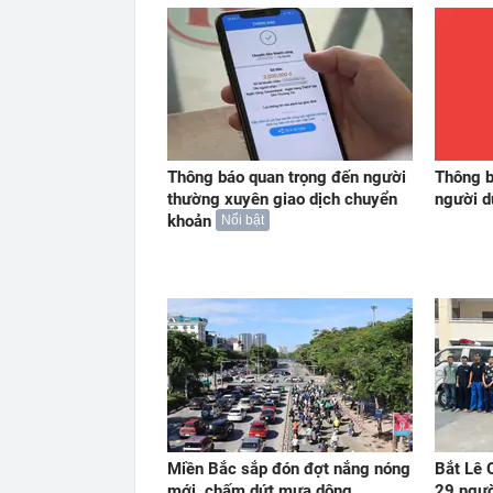
Thông báo quan trọng đến người
Thông b
thường xuyên giao dịch chuyển
người 
khoản
Nổi bật
Miền Bắc sắp đón đợt nắng nóng
Bắt Lê 
mới, chấm dứt mưa dông
29 ngườ