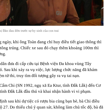
ị Đào đau đớn trước sự hy sinh của con trai
ngày, khi ông Toàn đang chỉ huy điều tiết giao thông thì
tông trúng. Chiếc xe sau đó chạy thêm khoảng 100m thì
ờng.
dân đưa đi cấp cứu tại Bệnh viện Đa khoa vùng Tây
. Sau khi xảy ra vụ việc, lực lượng chức năng đã khám
 tử thi, truy tìm đối tượng gây ra vụ tai nạn.
 Cẩm Chi (SN 1992, ngụ xã Ea Ktur, tỉnh Đắk Lắk) đến Cơ
 tỉnh Đắk Lắk đầu thú và khai nhận hành vi vi phạm.
định sau khi dự tiệc có rượu bia cùng bạn bè, bà Chi điều
lộ 27. Do thiếu chú ý quan sát, không làm chủ tốc độ, bà đã