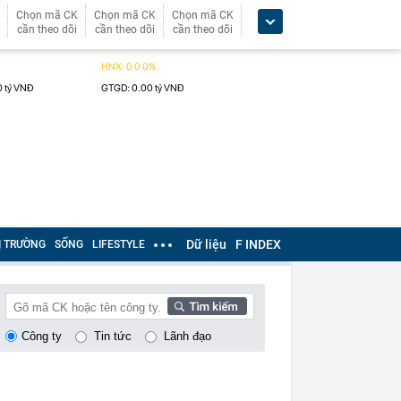
Chọn mã CK
Chọn mã CK
Chọn mã CK
cần theo dõi
cần theo dõi
cần theo dõi
Dữ liệu
F INDEX
Ị TRƯỜNG
SỐNG
LIFESTYLE
Công ty
Tin tức
Lãnh đạo