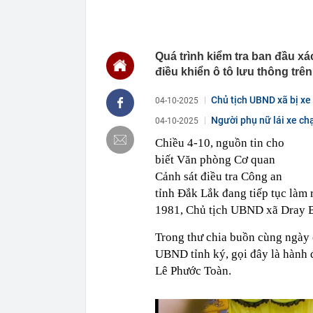
định: Riêng t
21:37
Tổng thống Tr
21:35
Du khách Tây:
Quá trình kiểm tra ban đầu xá
nghiện rất cao
điều khiển ô tô lưu thông trê
21:20
Miền Bắc sắp
21:16
4 món ăn ngon 
Chủ tịch UBND xã bị xe 
04-10-2025
38 lần táo: Ph
Người phụ nữ lái xe chạ
04-10-2025
21:14
Cậu bé hồi nh
“ngôi sao”, c
Chiều 4-10, nguồn tin cho
21:06
Tịch thu hơn 1
biết Văn phòng Cơ quan
xe khách Tru
Cảnh sát điều tra Công an
21:05
Su-57 ẩn chứa
tỉnh Đắk Lắk đang tiếp tục làm
vãng
1981, Chủ tịch UBND xã Dray B
20:52
Cô gái vô dan
20:46
Nhà nước quyế
Trong thư chia buồn cùng ngày
20:45
Một 'vua pin' 
UBND tỉnh ký, gọi đây là hành 
2028, phục vụ 
Lê Phước Toàn.