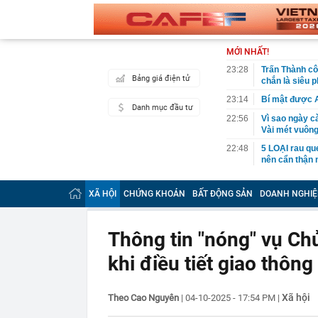
MỚI NHẤT!
23:28
Trấn Thành cô
Bảng giá điện tử
chắn là siêu 
23:14
Bí mật được A
Danh mục đầu tư
22:56
Vì sao ngày c
Vài mét vuông
22:48
5 LOẠI rau que
nên cẩn thận 
22:28
CHÍNH THỨC: L
nghỉ hè
XÃ HỘI
CHỨNG KHOÁN
BẤT ĐỘNG SẢN
DOANH NGHIỆ
22:25
Vì sao đồ ăn 
22:07
Không cần tặn
Thông tin "nóng" vụ Chủ
huynh - giáo 
khi điều tiết giao thông
22:03
Ukraine tập k
của Nga
22:02
Nam NSND, Giá
Xã hội
Theo Cao Nguyên
|
04-10-2025 - 17:54 PM
|
vợ thiếu tá ké
21:51
Một ô tô biển