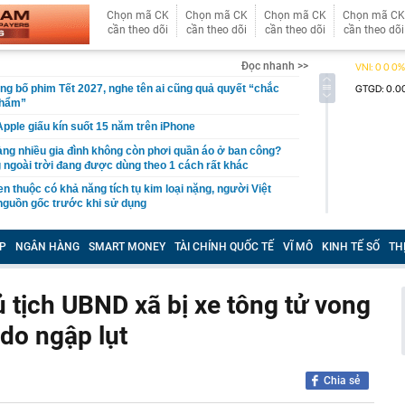
Chọn mã CK
Chọn mã CK
Chọn mã CK
Chọn mã CK
cần theo dõi
cần theo dõi
cần theo dõi
cần theo dõi
Đọc nhanh >>
ng bố phim Tết 2027, nghe tên ai cũng quả quyết “chắc
phẩm”
pple giấu kín suốt 15 năm trên iPhone
àng nhiều gia đình không còn phơi quần áo ở ban công?
 ngoài trời đang được dùng theo 1 cách rất khác
n thuộc có khả năng tích tụ kim loại nặng, người Việt
nguồn gốc trước khi sử dụng
ịch đi học trở lại của học sinh 34 tỉnh, thành phố sau kỳ
P
NGÂN HÀNG
SMART MONEY
TÀI CHÍNH QUỐC TẾ
VĨ MÔ
KINH TẾ SỐ
TH
Việt hầu như món nào cũng có hành lá?
g quà, 5 câu nói này đủ sức khiến mối quan hệ phụ
 tịch UBND xã bị xe tông tử vong
viên gắn bó khăng khít, con trẻ được hưởng lợi!
 do ngập lụt
ích Crimea, phá hủy hệ thống phòng không 15 triệu USD
m đốc Nhà hát Chèo Quân đội mua ô tô tặng sinh nhật
m 12 tuổi
Chia sẻ
 29A "dính" gần 100 lần phạt nguội do chạy quá tốc độ quy