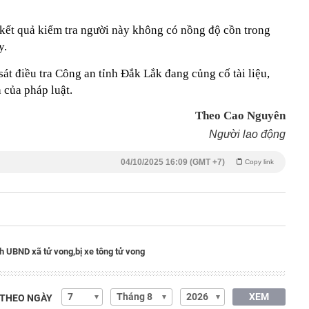
, kết quả kiểm tra người này không có nồng độ cồn trong
y.
t điều tra Công an tỉnh Đắk Lắk đang củng cố tài liệu,
 của pháp luật.
Theo Cao Nguyên
Người lao động
04/10/2025 16:09 (GMT +7)
Copy link
ch UBND xã tử vong,
bị xe tông tử vong
XEM
 THEO NGÀY