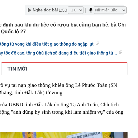
háng 7/2026 vi phạm 21 lần
1:50
Nghe đọc bài
ump bực bội vì lộ tin về kho đạn dược Mỹ
 Không khí tập thể dục sáng ở Việt Nam 'có tính gây
c định sau khi dự tiệc có rượu bia cùng bạn bè, bà Chi
'
n Quốc lộ 27
 đón đợt nắng nóng mới, chấm dứt mưa dông
mà nấu dễ từ "vua của các loại rau", giàu axit folic gấp
tông tử vong khi điều tiết giao thông do ngập lụt
ụ nữ ăn đều sẽ tốt cho dạ dày và sống thọ
y tốc độ cao, tông Chủ tịch xã đang điều tiết giao thông tử...
ỏ đen nhẻm chụp ảnh cùng Quế Ngọc Hải: Giờ thành
ứ hô tên là cả nước mong có bàn thắng
2,5 kg vàng trị giá gần 311 tỷ đồng ngay trên một chiếc
TIN MỚI
ng Quốc
 bất ngờ lớn: Nhược điểm chính sẽ sớm trở thành dĩ
 rõ vụ tai nạn giao thông khiến ông Lê Phước Toàn (SN
hăng, tỉnh Đắk Lắk) tử vong.
h nổi tiếng sau một đêm
t định giá đất, bất động sản có hạ nhiệt?
 của UBND tỉnh Đắk Lắk do ông Tạ Anh Tuấn, Chủ tịch
tuyên bố sẽ xây 10.000 trạm đổi pin ô tô điện vào năm
động "anh dũng hy sinh trong khi làm nhiệm vụ" của ông
1 triệu xe mỗi ngày chỉ với 3 phút