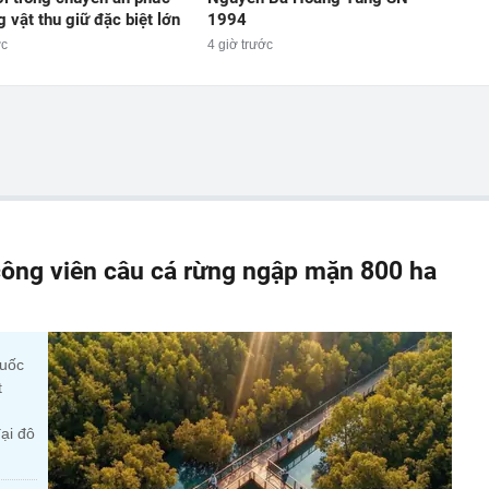
g vật thu giữ đặc biệt lớn
1994
ớc
4 giờ trước
ông viên câu cá rừng ngập mặn 800 ha
quốc
t
ại đô