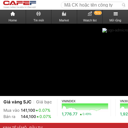
New
Home
Tin mới
Market
Watch list
Mở rộng
Giá vàng SJC
Giá bạc
VNINDEX
VN30
Mua vào
141,100
0.07%
1,776.77
1,92
0.49%
Bán ra
144,100
0.07%