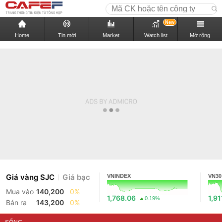
New
Home
Tin mới
Market
Watch list
Mở rộng
Giá vàng SJC
Giá bạc
VNINDEX
VN30
Mua vào
140,200
0%
1,768.06
1,91
0.19%
Bán ra
143,200
0%