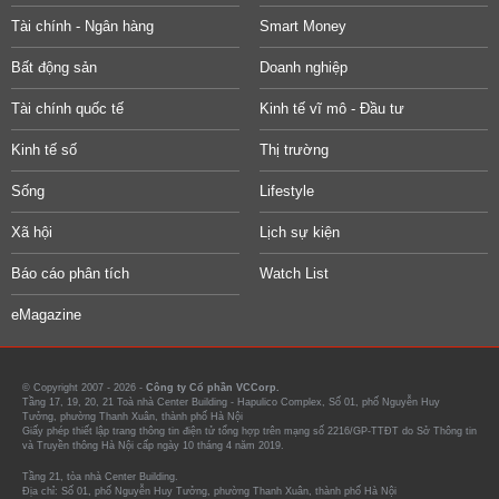
Tài chính - Ngân hàng
Smart Money
Bất động sản
Doanh nghiệp
Tài chính quốc tế
Kinh tế vĩ mô - Đầu tư
Kinh tế số
Thị trường
Sống
Lifestyle
Xã hội
Lịch sự kiện
Báo cáo phân tích
Watch List
eMagazine
© Copyright 2007 - 2026 -
Công ty Cổ phần VCCorp.
Tầng 17, 19, 20, 21 Toà nhà Center Building - Hapulico Complex, Số 01, phố Nguyễn Huy
Tưởng, phường Thanh Xuân, thành phố Hà Nội
Giấy phép thiết lập trang thông tin điện tử tổng hợp trên mạng số 2216/GP-TTĐT do Sở Thông tin
và Truyền thông Hà Nội cấp ngày 10 tháng 4 năm 2019.
Tầng 21, tòa nhà Center Building.
Địa chỉ: Số 01, phố Nguyễn Huy Tưởng, phường Thanh Xuân, thành phố Hà Nội