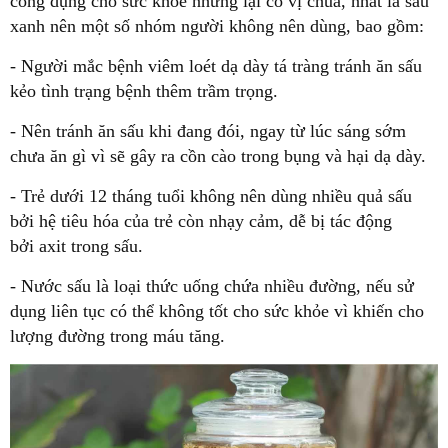
công dụng cho sức khỏe nhưng lại có vị chua, nhất là sấu
xanh nên một số nhóm người không nên dùng, bao gồm:
- Người mắc bệnh viêm loét dạ dày tá tràng tránh ăn sấu
kẻo tình trạng bệnh thêm trầm trọng.
- Nên tránh ăn sấu khi đang đói, ngay từ lúc sáng sớm
chưa ăn gì vì sẽ gây ra cồn cào trong bụng và hại dạ dày.
- Trẻ dưới 12 tháng tuổi không nên dùng nhiều quả sấu
bởi hệ tiêu hóa của trẻ còn nhạy cảm, dễ bị tác động
bởi
axit
trong sấu.
- Nước sấu là loại thức uống chứa nhiều đường, nếu sử
dụng liên tục có thể không tốt cho sức khỏe vì khiến cho
lượng đường trong máu tăng.