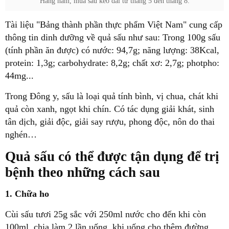
Hàng năm, mùa sấu kéo dài từ tháng 5 đến tháng 8.
Tài liệu "Bảng thành phần thực phẩm Việt Nam" cung cấp
thông tin dinh dưỡng về quả sấu như sau: Trong 100g sấu
(tính phần ăn được) có nước: 94,7g; năng lượng: 38Kcal,
protein: 1,3g; carbohydrate: 8,2g; chất xơ: 2,7g; photpho:
44mg...
Trong Đông y, sấu là loại quả tính bình, vị chua, chát khi
quả còn xanh, ngọt khi chín. Có tác dụng giải khát, sinh
tân dịch, giải
độc, giải say rượu, phong
độc, nôn do thai
nghén…
Quả sấu có thể được tận dụng để trị
bệnh theo những cách sau
1. Chữa ho
Cùi sấu tươi 25g sắc với 250ml nước cho đến khi còn
100ml, chia làm 2 lần uống, khi uống cho thêm đường.