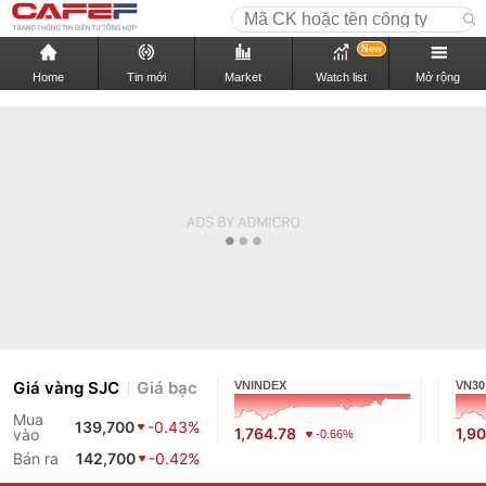
New
Home
Tin mới
Market
Watch list
Mở rộng
Giá vàng SJC
Giá bạc
VNINDEX
VN30
Mua
139,700
-0.43%
1,764.78
1,9
vào
-0.66%
Bán ra
142,700
-0.42%