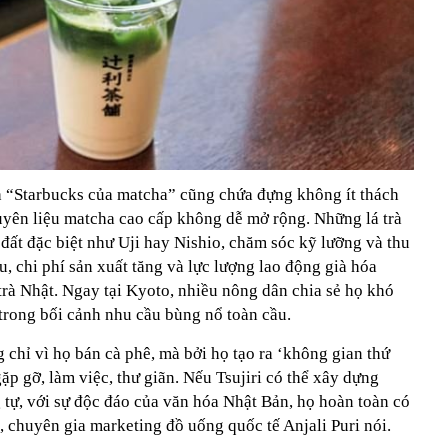
h “Starbucks của matcha” cũng chứa đựng không ít thách
uyên liệu matcha cao cấp không dễ mở rộng. Những lá trà
 đất đặc biệt như Uji hay Nishio, chăm sóc kỹ lưỡng và thu
u, chi phí sản xuất tăng và lực lượng lao động già hóa
trà Nhật. Ngay tại Kyoto, nhiều nông dân chia sẻ họ khó
 trong bối cảnh nhu cầu bùng nổ toàn cầu.
chỉ vì họ bán cà phê, mà bởi họ tạo ra ‘không gian thứ
ặp gỡ, làm việc, thư giãn. Nếu Tsujiri có thể xây dựng
 tự, với sự độc đáo của văn hóa Nhật Bản, họ hoàn toàn có
”, chuyên gia marketing đồ uống quốc tế Anjali Puri nói.