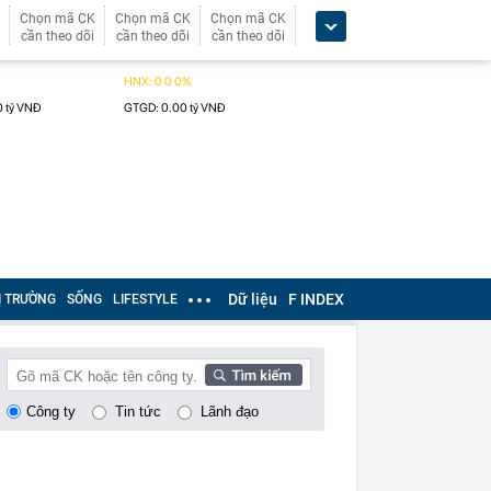
Chọn mã CK
Chọn mã CK
Chọn mã CK
cần theo dõi
cần theo dõi
cần theo dõi
Dữ liệu
F INDEX
Ị TRƯỜNG
SỐNG
LIFESTYLE
Công ty
Tin tức
Lãnh đạo