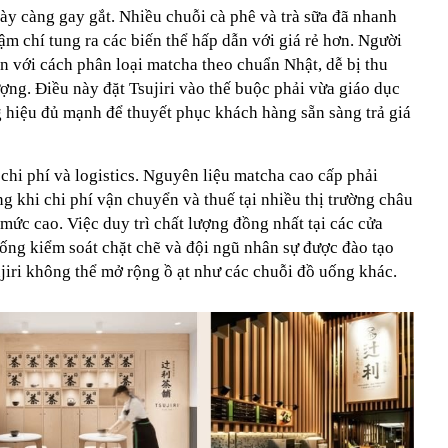
ày càng gay gắt. Nhiều chuỗi cà phê và trà sữa đã nhanh
m chí tung ra các biến thể hấp dẫn với giá rẻ hơn. Người
n với cách phân loại matcha theo chuẩn Nhật, dễ bị thu
ượng. Điều này đặt Tsujiri vào thế buộc phải vừa giáo dục
g hiệu đủ mạnh để thuyết phục khách hàng sẵn sàng trả giá
 chi phí và logistics. Nguyên liệu matcha cao cấp phải
ng khi chi phí vận chuyển và thuế tại nhiều thị trường châu
c cao. Việc duy trì chất lượng đồng nhất tại các cửa
hống kiểm soát chặt chẽ và đội ngũ nhân sự được đào tạo
ujiri không thể mở rộng ồ ạt như các chuỗi đồ uống khác.