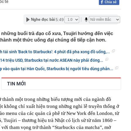
ốc tế
áng 8
Chia sẻ
lượng tiền hơn 62.000 tỷ đồng, lớn hơn cả Vinhomes,
5:49
Nghe đọc bài
y Điện Máy Xanh, Bách Hóa Xanh, An Khang, vốn hóa
ng DMX
a những buổi trà đạo cổ xưa, Tsujiri hướng đến việc
 nhà cổ, phát hiện 'kho báu' gồm 1.000 đồng tiền vàng và
ấu trong nhiều ngăn bí mật - giá trị hơn 18 tỷ đồng
 thành một thức uống đại chúng dễ tiếp cận hơn.
ận biết ngôi nhà có phong thuỷ không thuận lợi
 tái sinh 'Back to Starbucks': 4 phút đã pha xong đồ uống,...
ượng khách đến Việt Nam đông nhất 7 tháng đầu năm,
 và Nga, gấp gần 6 lần Ấn Độ
 14 triệu USD, Starbucks tại nước ASEAN này phải đóng...
i cây tiết lộ: Khách thường chọn quả to, người trong
vào quán tại Hàn Quốc, Starbucks bị người tiêu dùng phản...
tra 5 chi tiết này trước
 cao tốc quỳ gối 1h an ủi khách: 7 năm sau ở khách sạn 5
TIN MỚI
 ở nhà, bay hạng thương gia
 có xương trẻ khỏe như phụ nữ 30, bác sĩ kinh ngạc khi
ở thành một trong những biểu tượng mới của ngành đồ
a đựng tâm huyết của NSND Tự Long
t không chỉ xuất hiện trong những nghi lễ truyền thống ở
 4.300 USD/ounce, chuyên gia dự báo đỉnh mới
vào menu của các quán cà phê từ New York đến London, từ
iệp dầu khí đem hơn 42.200 tỷ đồng gửi ngân hàng
 Tsujiri – thương hiệu trà Nhật có lịch sử từ năm 1860 –
ế với tham vọng trở thành “Starbucks của matcha”, mở