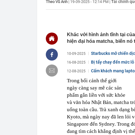
Tài chính qu
Theo Vũ Anh
|
19-09-2025 - 12:14 PM
|
ngay trong th
00:01
VNPT nắm giữ 
Viettel Global
00:01
Nắm trong ta
MWG chỉ nga
Khác với hình ảnh tĩnh tại củ
00:01
Khám xét ngôi
5 thỏi vàng gi
hiện đại hóa matcha, biến nó
23:28
4 dấu hiệu nh
Starbucks mở chiến dịch
10-09-2025
23:12
Quốc gia có l
vượt Hàn Quốc
Bị tẩy chay đến mức lỗ
16-08-2025
23:01
Người bán trá
Cấm khách mang laptop 
12-08-2025
nghề lại kiểm 
Trong bối cảnh thế giới
23:00
Tiếp viên tàu
sao nhiều hơn
ngày càng say mê các sản
22:34
Cụ bà 70 tuổi
phẩm gắn liền với sức khỏe
biết bí quyết
và văn hóa Nhật Bản, matcha tr
22:34
Ngôi nhà chứ
uống toàn cầu. Trà xanh dạng bộ
22:31
Giá vàng vượt
Kyoto, mà ngày nay đã len lỏi 
22:30
Một doanh ngh
Singapore đến Sydney. Trong đó,
đang tìm cách khẳng định vị th