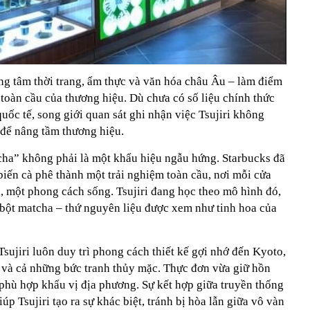
rung tâm thời trang, ẩm thực và văn hóa châu Âu – làm điểm
toàn cầu của thương hiệu. Dù chưa có số liệu chính thức
quốc tế, song giới quan sát ghi nhận việc Tsujiri không
để nâng tầm thương hiệu.
ha” không phải là một khẩu hiệu ngẫu hứng. Starbucks đã
iến cà phê thành một trải nghiệm toàn cầu, nơi mỗi cửa
, một phong cách sống. Tsujiri đang học theo mô hình đó,
 bột matcha – thứ nguyên liệu được xem như tinh hoa của
Tsujiri luôn duy trì phong cách thiết kế gợi nhớ đến Kyoto,
i và cả những bức tranh thủy mặc. Thực đơn vừa giữ hồn
 phù hợp khẩu vị địa phương. Sự kết hợp giữa truyền thống
iúp Tsujiri tạo ra sự khác biệt, tránh bị hòa lẫn giữa vô vàn