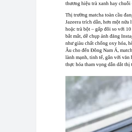
thương hiệu trà xanh hay chuỗi 
Thị trường matcha toàn cầu đan
Jazeera trích dẫn, hơn một nửa 
hoặc trà bột – gấp đôi so với 1
bắt mắt, dễ chụp ảnh đăng Inst
như giàu chất chống oxy hóa, hỗ 
Âu cho đến Đông Nam Á, matcha
lành mạnh, tinh tế, gắn với văn
thực hóa tham vọng dẫn dắt thị 