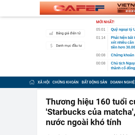
MỚI NHẤT!
05:01
Quỹ ngoại tỷ 
Bảng giá điện tử
01:14
Phát hiện bất
xét nhiều căn
Danh mục đầu tư
tiền hơn 30.00
00:08
Chứng khoán 
00:08
Chủ tịch Nguy
thành cổ đông
00:05
Ít người biết 
nhất biên cươ
XÃ HỘI
CHỨNG KHOÁN
BẤT ĐỘNG SẢN
DOANH NGHIỆ
trekking
00:05
Việt Nam có 1
giường bệnh, 
Thương hiệu 160 tuổi c
2026"
'Starbucks của matcha',
00:05
56 mã chứng k
00:03
Một doanh ngh
nước ngoài khó tính
năm 2026, lợ
00:03
Chứng khoán 