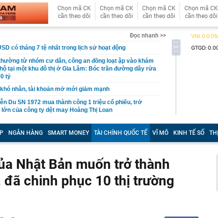
Chọn mã CK
Chọn mã CK
Chọn mã CK
Chọn mã CK
cần theo dõi
cần theo dõi
cần theo dõi
cần theo dõi
Đọc nhanh >>
USD có tháng 7 tệ nhất trong lịch sử hoạt động
 thường từ nhóm cư dân, công an đồng loạt ập vào khám
 hộ tại một khu đô thị ở Gia Lâm: Bóc trần đường dây rửa
0 tỷ
khó nhằn, tài khoản mở mới giảm mạnh
ễn Du SN 1972 mua thành công 1 triệu cổ phiếu, trở
 lớn của công ty dệt may Hoàng Thị Loan
đỉnh núi cao thứ 5 Việt Nam, là “ cột mốc thiêng liêng đẹp
ng” ở độ cao trên 3.000m, điểm đến "trong mơ" của dân
P
NGÂN HÀNG
SMART MONEY
TÀI CHÍNH QUỐC TẾ
VĨ MÔ
KINH TẾ SỐ
TH
 hệ thống y khoa tư nhân sở hữu 14 bệnh viện, 2.900
vừa được vinh danh "Hệ thống Y khoa tốt nhất Việt Nam
ủa Nhật Bản muốn trở thành
 đã chinh phục 10 thị trường
hoán bị HoSE cắt margin trong tháng 8
iệp Việt thu hơn 1 tỷ USD ở nước ngoài trong nửa đầu
i nhuận tăng hơn 120%
Vietcap dự phóng VN-Index có thể chạm mốc 1.885 điểm