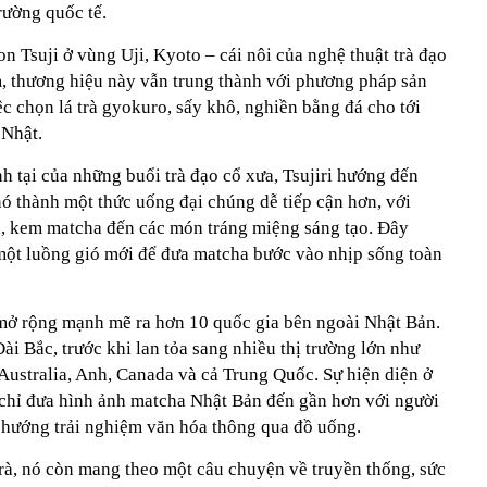
rường quốc tế.
on Tsuji ở vùng Uji, Kyoto – cái nôi của nghệ thuật trà đạo
, thương hiệu này vẫn trung thành với phương pháp sản
ệc chọn lá trà gyokuro, sấy khô, nghiền bằng đá cho tới
 Nhật.
nh tại của những buổi trà đạo cổ xưa, Tsujiri hướng đến
nó thành một thức uống đại chúng dễ tiếp cận hơn, với
, kem matcha đến các món tráng miệng sáng tạo. Đây
 một luồng gió mới để đưa matcha bước vào nhịp sống toàn
mở rộng mạnh mẽ ra hơn 10 quốc gia bên ngoài Nhật Bản.
ài Bắc, trước khi lan tỏa sang nhiều thị trường lớn như
Australia, Anh, Canada và cả Trung Quốc. Sự hiện diện ở
chỉ đưa hình ảnh matcha Nhật Bản đến gần hơn với người
u hướng trải nghiệm văn hóa thông qua đồ uống.
trà, nó còn mang theo một câu chuyện về truyền thống, sức