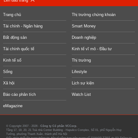
Lên đầu trang
Trang chủ
Thị trường chứng khoán
Tài chính - Ngân hàng
Smart Money
Bất động sản
Doanh nghiệp
Tài chính quốc tế
Kinh tế vĩ mô - Đầu tư
Kinh tế số
Thị trường
Sống
Lifestyle
Xã hội
Lịch sự kiện
Báo cáo phân tích
Watch List
eMagazine
© Copyright 2007 - 2026 -
Công ty Cổ phần VCCorp.
Tầng 17, 19, 20, 21 Toà nhà Center Building - Hapulico Complex, Số 01, phố Nguyễn Huy
Tưởng, phường Thanh Xuân, thành phố Hà Nội
Giấy phép thiết lập trang thông tin điện tử tổng hợp trên mạng số 2216/GP-TTĐT do Sở Thông tin