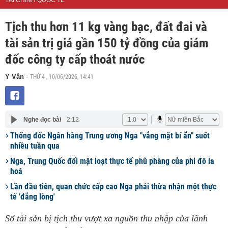
TÀI CHÍNH QUỐC TẾ
Tịch thu hơn 11 kg vàng bạc, đất đai và
tài sản trị giá gần 150 tỷ đồng của giám
đốc công ty cấp thoát nước
THỨ 4 , 10/06/2026, 14:41
Y Vân
-
Nghe đọc bài
2:12
Thống đốc Ngân hàng Trung ương Nga "vắng mặt bí ẩn" suốt
nhiều tuần qua
Nga, Trung Quốc đối mặt loạt thực tế phũ phàng của phi đô la
hoá
Lần đầu tiên, quan chức cấp cao Nga phải thừa nhận một thực
tế 'đắng lòng'
Số tài sản bị tịch thu vượt xa nguồn thu nhập của lãnh