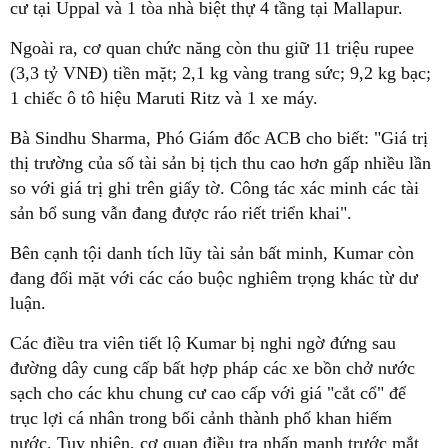
cư tại Uppal và 1 tòa nhà biệt thự 4 tầng tại Mallapur.
Ngoài ra, cơ quan chức năng còn thu giữ 11 triệu rupee
(3,3 tỷ VNĐ) tiền mặt; 2,1 kg vàng trang sức; 9,2 kg bạc;
1 chiếc ô tô hiệu Maruti Ritz và 1 xe máy.
Bà Sindhu Sharma, Phó Giám đốc ACB cho biết: "Giá trị
thị trường của số tài sản bị tịch thu cao hơn gấp nhiều lần
so với giá trị ghi trên giấy tờ. Công tác xác minh các tài
sản bổ sung vẫn đang được ráo riết triển khai".
Bên cạnh tội danh tích lũy tài sản bất minh, Kumar còn
đang đối mặt với các cáo buộc nghiêm trọng khác từ dư
luận.
Các điều tra viên tiết lộ Kumar bị nghi ngờ đứng sau
đường dây cung cấp bất hợp pháp các xe bồn chở nước
sạch cho các khu chung cư cao cấp với giá "cắt cổ" để
trục lợi cá nhân trong bối cảnh thành phố khan hiếm
nước. Tuy nhiên, cơ quan điều tra nhấn mạnh trước mắt