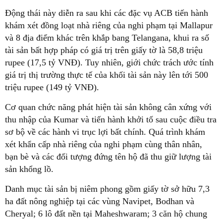
Động thái này diễn ra sau khi các đặc vụ ACB tiến hành
khám xét đồng loạt nhà riêng của nghi phạm tại Mallapur
và 8 địa điểm khác trên khắp bang Telangana, khui ra số
tài sản bất hợp pháp có giá trị trên giấy tờ là 58,8 triệu
rupee (17,5 tỷ VNĐ). Tuy nhiên, giới chức trách ước tính
giá trị thị trường thực tế của khối tài sản này lên tới 500
triệu rupee (149 tỷ VNĐ).
Cơ quan chức năng phát hiện tài sản không cân xứng với
thu nhập của Kumar và tiến hành khởi tố sau cuộc điều tra
sơ bộ về các hành vi trục lợi bất chính. Quá trình khám
xét khẩn cấp nhà riêng của nghi phạm cùng thân nhân,
bạn bè và các đối tượng đứng tên hộ đã thu giữ lượng tài
sản khổng lồ.
Danh mục tài sản bị niêm phong gồm giấy tờ sở hữu 7,3
ha đất nông nghiệp tại các vùng Navipet, Bodhan và
Cheryal; 6 lô đất nền tại Maheshwaram; 3 căn hộ chung