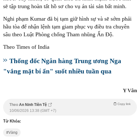
sẽ tập trung hoàn tất hồ sơ cho vụ án tài sản bất minh.
Nghi phạm Kumar đã bị tạm giữ hình sự và sẽ sớm phải
hầu tòa để nhận lệnh tạm giam phục vụ điều tra chuyên
sâu theo Luật Phòng chống Tham nhũng Ấn Độ.
Theo Times of India
Thống đốc Ngân hàng Trung ương Nga
"vắng mặt bí ẩn" suốt nhiều tuần qua
Y Vân
Copy link
Theo
An Ninh Tiền Tệ
10/06/2026 13:38 (GMT +7)
Từ Khóa:
Vàng