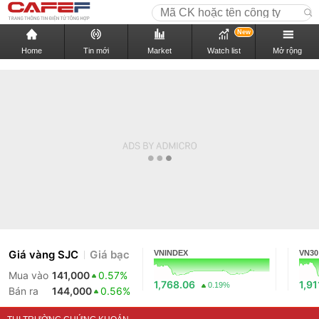
New
Home
Tin mới
Market
Watch list
Mở rộng
Giá vàng SJC
Giá bạc
VNINDEX
VN30
Mua vào
141,000
0.57%
1,768.06
1,91
0.19%
Bán ra
144,000
0.56%