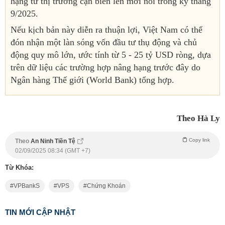
hạng từ thị trường cận biên lên mới nổi trong kỳ tháng
9/2025.
Nếu kịch bản này diễn ra thuận lợi, Việt Nam có thể
đón nhận một làn sóng vốn đầu tư thụ động và chủ
động quy mô lớn, ước tính từ 5 - 25 tỷ USD ròng, dựa
trên dữ liệu các trường hợp nâng hạng trước đây do
Ngân hàng Thế giới (World Bank) tổng hợp.
Theo Hà Ly
Copy link
Theo
An Ninh Tiền Tệ
02/09/2025 08:34 (GMT +7)
Từ Khóa:
VPBankS
VPS
Chứng Khoán
TIN MỚI CẬP NHẬT