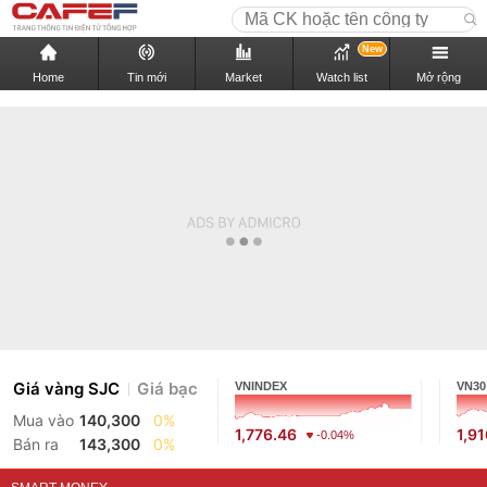
New
Home
Tin mới
Market
Watch list
Mở rộng
Giá vàng SJC
Giá bạc
VNINDEX
VN30
Mua vào
140,300
0%
1,776.46
1,9
-0.04%
Bán ra
143,300
0%