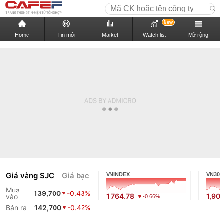
New
Home
Tin mới
Market
Watch list
Mở rộng
Giá vàng SJC
Giá bạc
VNINDEX
VN30
Mua
139,700
-0.43%
1,764.78
1,9
vào
-0.66%
Bán ra
142,700
-0.42%