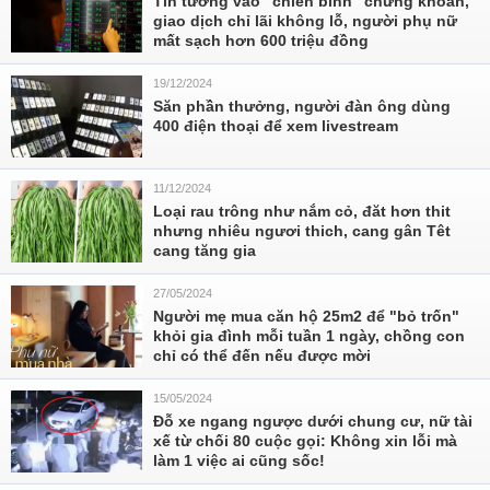
Tin tưởng vào "chiến binh" chứng khoán,
giao dịch chỉ lãi không lỗ, người phụ nữ
mất sạch hơn 600 triệu đồng
19/12/2024
Săn phần thưởng, người đàn ông dùng
400 điện thoại để xem livestream
11/12/2024
Loại rau trông như nắm cỏ, đăt hơn thit
nhưng nhiêu ngươi thich, cang gân Têt
cang tăng gia
27/05/2024
Người mẹ mua căn hộ 25m2 để "bỏ trốn"
khỏi gia đình mỗi tuần 1 ngày, chồng con
chỉ có thể đến nếu được mời
15/05/2024
Đỗ xe ngang ngược dưới chung cư, nữ tài
xế từ chối 80 cuộc gọi: Không xin lỗi mà
làm 1 việc ai cũng sốc!