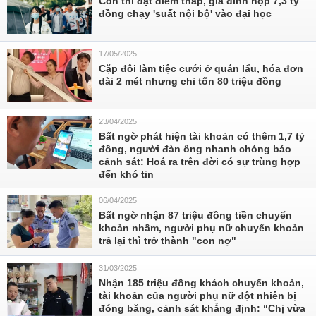
Con thi đạt điểm thấp, gia đình nộp 7,3 tỷ
đồng chạy 'suất nội bộ' vào đại học
17/05/2025
Cặp đôi làm tiệc cưới ở quán lẩu, hóa đơn
dài 2 mét nhưng chỉ tốn 80 triệu đồng
23/04/2025
Bất ngờ phát hiện tài khoản có thêm 1,7 tỷ
đồng, người đàn ông nhanh chóng báo
cảnh sát: Hoá ra trên đời có sự trùng hợp
đến khó tin
06/04/2025
Bất ngờ nhận 87 triệu đồng tiền chuyển
khoản nhầm, người phụ nữ chuyển khoản
trả lại thì trở thành "con nợ"
31/03/2025
Nhận 185 triệu đồng khách chuyển khoản,
tài khoản của người phụ nữ đột nhiên bị
đóng băng, cảnh sát khẳng định: “Chị vừa