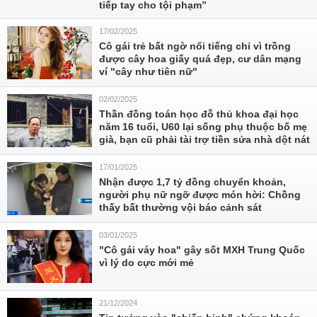
tiếp tay cho tội phạm”
17/02/2025
Cô gái trẻ bất ngờ nổi tiếng chỉ vì trồng
được cây hoa giấy quá đẹp, cư dân mạng
ví "cây như tiên nữ"
02/02/2025
Thần đồng toán học đỗ thủ khoa đại học
năm 16 tuổi, U60 lại sống phụ thuộc bố mẹ
già, bạn cũ phải tài trợ tiền sửa nhà dột nát
17/01/2025
Nhận được 1,7 tỷ đồng chuyển khoản,
người phụ nữ ngỡ được món hời: Chồng
thấy bất thường vội báo cảnh sát
03/01/2025
"Cô gái váy hoa" gây sốt MXH Trung Quốc
vì lý do cực mới mẻ
21/12/2024