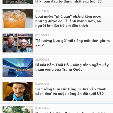
là khoản đầu tư đúng nhất sau tuổi 30
30/11/2025
Loại nước "phá gan" chẳng kém rượu
nhưng được coi là lành mạnh hơn, cả
người lớn lẫn trẻ em đều thích
08/10/2025
'Tể tướng Lưu gù' nổi tiếng một thời giờ ra
sao?
25/08/2025
Bí mật hầm Thái Hồ – công trình ngầm đầy
tham vọng của Trung Quốc
09/08/2025
'Tể tướng Lưu Gù' từng bị đưa vào 'danh
sách đen' và cuộc sống ẩn dật tuổi U80
06/08/2025