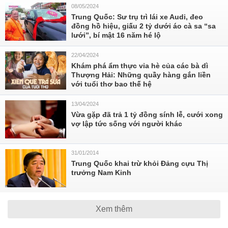
08/05/2024
Trung Quốc: Sư trụ trì lái xe Audi, đeo
đồng hồ hiệu, giấu 2 tỷ dưới áo cà sa “sa
lưới”, bí mật 16 năm hé lộ
22/04/2024
Khám phá ẩm thực vỉa hè của các bà dì
Thượng Hải: Những quầy hàng gắn liền
với tuổi thơ bao thế hệ
13/04/2024
Vừa gặp đã trả 1 tỷ đồng sính lễ, cưới xong
vợ lập tức sống với người khác
31/01/2014
Trung Quốc khai trừ khỏi Đảng cựu Thị
trưởng Nam Kinh
Xem thêm