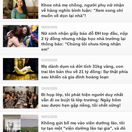
Khoe nhà mẹ chồng, người phụ nữ nhận
về hàng nghìn bình luận: “Xem xong chỉ
muốn về dọn lại nhà”!
06/03/2026
Nữ sinh nhận giấy báo đỗ ĐH top đầu, nộp
2 tỷ đồng nhưng nhập học nhà trường lại
thông báo: “Chúng tôi chưa từng nhận
em"
01/03/2026
Mẹ dành dụm cả đời tích 31kg vàng, con
trai lén bán thu về 21 tỷ đồng: Sự thật phía
sau khiến cả gia đình hoảng loạn
15/01/2026
Đi họp lớp, tôi phát hiện người duy nhất
vẫn đi xe buýt là lớp trưởng: Ngày hôm
sau được hẹn gặp riêng, tôi chết sững!
06/01/2026
Không gửi bố mẹ vào viện dưỡng lão, tôi
tự tạo một "viện dưỡng lão tại gia", và đó