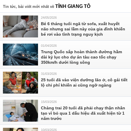
TỈNH GIANG TÔ
Tin tức, bài viết mới nhất về
24/05/2026
Bé 6 tháng tuổi ngã từ sofa, xuất huyết
não nhưng sai lầm này của gia đình khiến
bé rơi vào tình trạng nguy kịch
01/04/2026
Trung Quốc sắp hoàn thành đường hầm
dài kỷ lục cho dự án tàu cao tốc chạy
350km/h dưới lòng sông
31/03/2026
25 tuổi đã vào viện dưỡng lão ở, cô gái tiết
lộ chi phí khiến ai cũng ngỡ ngàng
15/03/2026
Chàng trai 20 tuổi đã phải chạy thận nhân
tạo vì bỏ qua 1 dấu hiệu đã xuất hiện từ 1
năm trước
10/03/2026