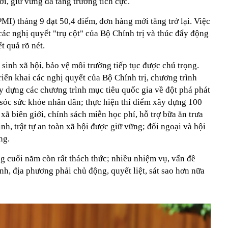
ới, giữ vững đà tăng trưởng tích cực.
MI) tháng 9 đạt 50,4 điểm, đơn hàng mới tăng trở lại. Việc
 các nghị quyết "trụ cột" của Bộ Chính trị và thúc đẩy động
t quả rõ nét.
 sinh xã hội, bảo vệ môi trường tiếp tục được chú trọng.
riển khai các nghị quyết của Bộ Chính trị, chương trình
 dựng các chương trình mục tiêu quốc gia về đột phá phát
 sóc sức khỏe nhân dân; thực hiện thí điểm xây dựng 100
 xã biên giới, chính sách miễn học phí, hỗ trợ bữa ăn trưa
nh, trật tự an toàn xã hội được giữ vững; đối ngoại và hội
ng.
g cuối năm còn rất thách thức; nhiều nhiệm vụ, vấn đề
nh, địa phương phải chủ động, quyết liệt, sát sao hơn nữa