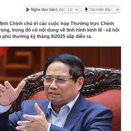
ịch Mekolor “nổ” sở hữu chục tỷ Euro
sự Trần Thị Nguyên SN 2001
5:04
Nghe đọc bài
hùng các-tông chứa 24 tỷ đồng tiền mặt bị vứt bên vệ
c
inh Chính chủ trì các cuộc họp Thường trực Chính
ếc iPhone cũ được cho là “đáng mua nhất” hiện nay
ọng, trong đó có nội dung về tình hình kinh tế - xã hội
 phủ thường kỳ tháng 9/2025 sắp diễn ra.
 nói thật: Khách thường chọn bó xanh mướt, người
i quan sát kỹ 3 đặc điểm này
 An bận chăm con 4 tuổi vẫn giữ nhà luôn gọn: Bí quyết
t mỗi ngày
g két sắt, người phụ nữ "suýt ngất" trước cảnh tượng
rong
i dùng không biết công dụng của những đường dệt trên
ạn bè, người thân đứng tên loạt xe sang
nay, toàn bộ giao dịch thẻ tại ngân hàng sau sẽ tạm thời
ươi dùng chú ý!
chất Đức Giang “có biến" sau thông tin quan trọng
y chia hơn 498 triệu cổ phiếu thưởng