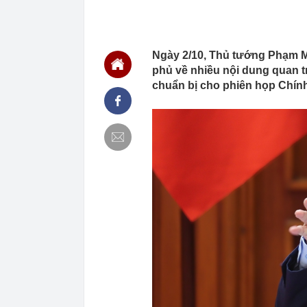
12:40
Khởi tố Chủ t
12:38
Tạm giữ hình 
12:35
Phát hiện 2 t
đường cao tố
Ngày 2/10, Thủ tướng Phạm M
12:28
Bất ngờ 3 chi
phủ về nhiều nội dung quan tr
chuẩn bị cho phiên họp Chính
12:23
Người bán rau
trong nghề lạ
12:17
Mẹ đảm ở Nghệ
nằm ở 25 phú
12:16
Cất tiền tron
đáng sợ bên t
12:09
Hơn 90% ngườ
khăn tắm
12:04
Mr Pips nhờ b
12:00
Từ 20h00 hôm 
gián đoạn, ng
12:00
Cổ phiếu Hóa 
11:59
BIDV chốt ngà