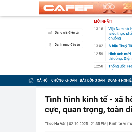
MỚI NHẤT!
13:18
Việt Nam sở h
Bảng giá điện tử
‘siêu thực ph
chuộng
Danh mục đầu tư
13:02
Á hậu Thuý Ti
12:59
Hình ảnh mới 
thi công: Diệ
12:58
Thống đốc Fed
thời gian”
12:56
Đang đi dạo, 
XÃ HỘI
CHỨNG KHOÁN
BẤT ĐỘNG SẢN
DOANH NGHIỆ
chạy
12:43
Keppel rút khỏ
vụ kiện 6.800 
Tình hình kinh tế - xã h
12:42
Chủ tịch công
cực, quan trọng, toàn d
Nam bị bắt
12:42
Việt Nam sắp 
12.000 tấn đã 
Kinh tế vĩ m
Theo Hà Văn
|
02-10-2025 - 21:35 PM
|
các tên tuổi h