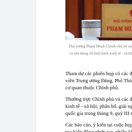
Thủ tướng Phạm Minh Chính chủ trì các
có nội dung về tình hình kinh tế - xã 
Tham dự các phiên họp có các đ
viên Trung ương Đảng, Phó Thủ 
cơ quan thuộc Chính phủ.
Thường trực Chính phủ và các đạ
kinh tế - xã hội; phân bổ, giải 
quốc gia trong tháng 9, quý III
Các báo cáo, ý kiến tại cuộc họp
tục biến động phức tạp, nhiều kh