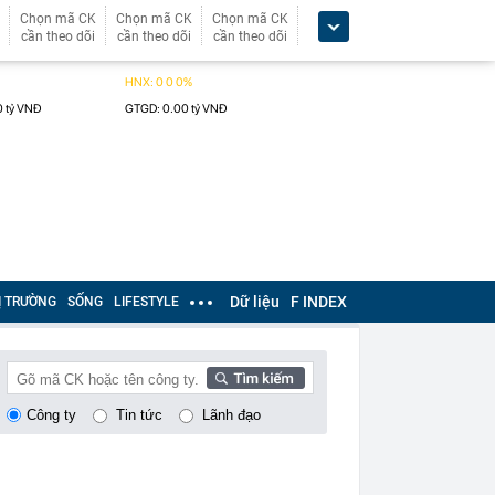
Chọn mã CK
Chọn mã CK
Chọn mã CK
cần theo dõi
cần theo dõi
cần theo dõi
Dữ liệu
F INDEX
Ị TRƯỜNG
SỐNG
LIFESTYLE
Công ty
Tin tức
Lãnh đạo