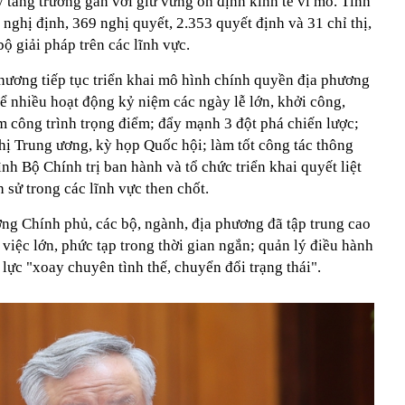
ẩy tăng trưởng gắn với giữ vững ổn định kinh tế vĩ mô. Tính
nghị định, 369 nghị quyết, 2.353 quyết định và 31 chỉ thị,
ộ giải pháp trên các lĩnh vực.
phương tiếp tục triển khai mô hình chính quyền địa phương
hể nhiều hoạt động kỷ niệm các ngày lễ lớn, khởi công,
m công trình trọng điểm; đẩy mạnh 3 đột phá chiến lược;
ghị Trung ương, kỳ họp Quốc hội; làm tốt công tác thông
rình Bộ Chính trị ban hành và tổ chức triển khai quyết liệt
 sử trong các lĩnh vực then chốt.
ng Chính phủ, các bộ, ngành, địa phương đã tập trung cao
việc lớn, phức tạp trong thời gian ngắn; quản lý điều hành
ỗ lực "xoay chuyên tình thế, chuyển đổi trạng thái".