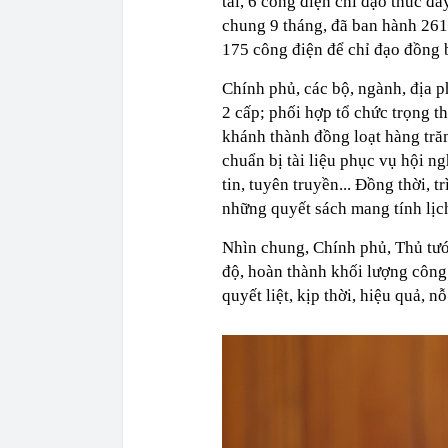
tai, 6 công điện chỉ đạo thúc đ
chung 9 tháng, đã ban hành 261 
175 công điện để chỉ đạo đồng b
Chính phủ, các bộ, ngành, địa 
2 cấp; phối hợp tổ chức trọng t
khánh thành đồng loạt hàng tră
chuẩn bị tài liệu phục vụ hội n
tin, tuyên truyền... Đồng thời, t
những quyết sách mang tính lịch
Nhìn chung, Chính phủ, Thủ tướ
độ, hoàn thành khối lượng công 
quyết liệt, kịp thời, hiệu quả, n