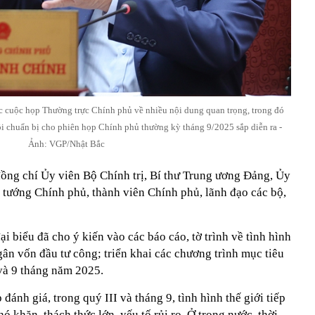
 cuộc họp Thường trực Chính phủ về nhiều nội dung quan trọng, trong đó
hội chuẩn bị cho phiên họp Chính phủ thường kỳ tháng 9/2025 sắp diễn ra -
Ảnh: VGP/Nhật Bắc
ồng chí Ủy viên Bộ Chính trị, Bí thư Trung ương Đảng, Ủy
tướng Chính phủ, thành viên Chính phủ, lãnh đạo các bộ,
i biểu đã cho ý kiến vào các báo cáo, tờ trình về tình hình
ngân vốn đầu tư công; triển khai các chương trình mục tiêu
 và 9 tháng năm 2025.
 đánh giá, trong quý III và tháng 9, tình hình thế giới tiếp
ó khăn, thách thức lớn, yếu tố rủi ro. Ở trong nước, thời