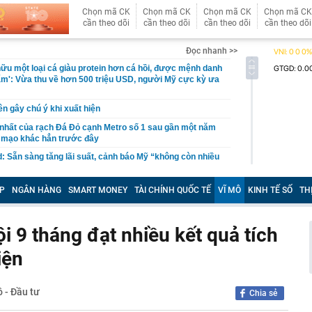
Chọn mã CK
Chọn mã CK
Chọn mã CK
Chọn mã CK
cần theo dõi
cần theo dõi
cần theo dõi
cần theo dõi
Đọc nhanh >>
ữu một loại cá giàu protein hơn cá hồi, được mệnh danh
ẩm': Vừa thu về hơn 500 triệu USD, người Mỹ cực kỳ ưa
ên gây chú ý khi xuất hiện
nhất của rạch Đá Đỏ cạnh Metro số 1 sau gần một năm
n mạo khác hẳn trước đây
: Sẵn sàng tăng lãi suất, cảnh báo Mỹ “không còn nhiều
người dân bỗng phát hiện cảnh tượng "nổi da gà" liền bỏ
P
NGÂN HÀNG
SMART MONEY
TÀI CHÍNH QUỐC TẾ
VĨ MÔ
KINH TẾ SỐ
TH
i siêu dự án có toà tháp 88 tầng tại Thủ Thiêm, chấm dứt
tỷ đồng
ội 9 tháng đạt nhiều kết quả tích
 ty từng “nổ” có 100 tỷ USD làm đường sắt cao tốc Bắc
iện
sở hữu công trình chưa từng có trong lịch sử: Mái thép
lắp đủ nhịp, nơi lớn hơn địa điểm trao giải Oscar… do
ô - Đầu tư
Chia sẻ
àng đầu thế giới thiết kế cũng dần lộ diện