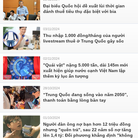
Đại biểu Quốc hội đề xuất lùi thời gian
đánh thuế tiêu thụ đặc biệt với bia
03/11/2024
Thu nhập 1.000 đồng/tháng của người
livestream thuê ở Trung Quốc gây sốc
02/11/2024
"Quái vật" nặng 5.000 tấn, dài 145m mới
xuất hiện giúp nước cạnh Việt Nam lập
thêm kỷ lục ấn tượng
28/10/2024
“Trung Quốc đang sống vào năm 2050”,
thanh toán bằng lòng bàn tay
01/10/2024
Người đàn ông nợ bạn hơn 12 triệu đồng
nhưng "quên trả", sau 22 năm số nợ tăng
lên 1,4 tỷ: Đối phương khẳng định "không