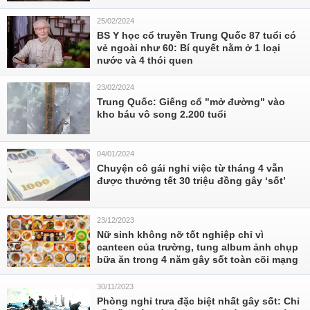
25/02/2024
BS Y học cổ truyền Trung Quốc 87 tuổi có
vẻ ngoài như 60: Bí quyết nằm ở 1 loại
nước và 4 thói quen
23/02/2024
Trung Quốc: Giếng cổ "mở đường" vào
kho báu vô song 2.200 tuổi
04/01/2024
Chuyện cô gái nghỉ việc từ tháng 4 vẫn
được thưởng tết 30 triệu đồng gây ‘sốt’
23/12/2023
Nữ sinh không nỡ tốt nghiệp chỉ vì
canteen của trường, tung album ảnh chụp
bữa ăn trong 4 năm gây sốt toàn cõi mạng
30/11/2023
Phòng nghỉ trưa đặc biệt nhất gây sốt: Chỉ