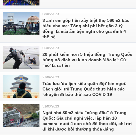
08/05/2023
3 anh em góp tiền xây biệt thự 560m2 báo
hiếu cha mẹ: Tổng chi phí hết gần 3 tỷ
đồng, là mái ấm tiện nghi cho gia đình 4
thế hệ
06/05/2023
20 phút kiếm hơn 5 triệu đồng, Trung Quốc
bùng nổ dịch vụ kinh doanh 'độc lạ': Cứ
'mò' là ra tiền
27/04/2023
Trào lưu 'du lịch kiểu quân đội' lên ngôi:
Cách giới trẻ Trung Quốc thực hiện các
'chuyến đi báo thù' sau COVID-19
31/03/2023
Ngôi nhà 80m2 siêu "cứng đầu" ở Trung
Quốc: Gia chủ nghỉ việc, lắp hẳn 18
camera, nuôi 4 con chó để theo dõi, chỉ rời
đi khi được bồi thường thỏa đáng