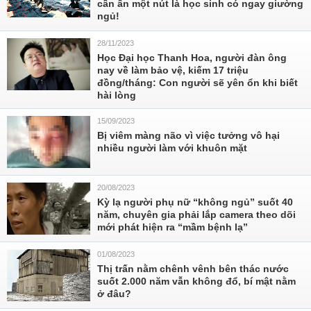
cần ấn một nút là học sinh có ngay giường
ngủ!
28/11/2023
Học Đại học Thanh Hoa, người đàn ông
nay về làm bảo vệ, kiếm 17 triệu
đồng/tháng: Con người sẽ yên ổn khi biết
hài lòng
15/09/2023
Bị viêm màng não vì việc tưởng vô hại
nhiều người làm với khuôn mặt
20/08/2023
Kỳ lạ người phụ nữ “không ngủ” suốt 40
năm, chuyên gia phải lắp camera theo dõi
mới phát hiện ra “mầm bệnh lạ”
01/08/2023
Thị trấn nằm chênh vênh bên thác nước
suốt 2.000 năm vẫn không đổ, bí mật nằm
ở đâu?