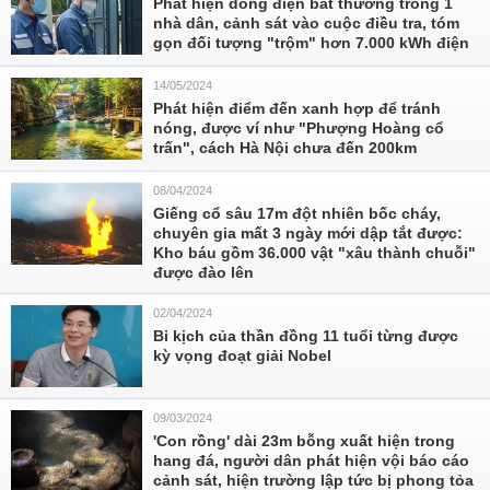
Phát hiện dòng điện bất thường trong 1
nhà dân, cảnh sát vào cuộc điều tra, tóm
gọn đối tượng "trộm" hơn 7.000 kWh điện
14/05/2024
Phát hiện điểm đến xanh hợp để tránh
nóng, được ví như "Phượng Hoàng cổ
trấn", cách Hà Nội chưa đến 200km
08/04/2024
Giếng cổ sâu 17m đột nhiên bốc cháy,
chuyên gia mất 3 ngày mới dập tắt được:
Kho báu gồm 36.000 vật "xâu thành chuỗi"
được đào lên
02/04/2024
Bi kịch của thần đồng 11 tuổi từng được
kỳ vọng đoạt giải Nobel
09/03/2024
'Con rồng' dài 23m bỗng xuất hiện trong
hang đá, người dân phát hiện vội báo cáo
cảnh sát, hiện trường lập tức bị phong tỏa