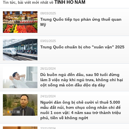
TỈNH HỒ NAM
Tin tức, bài viết mới nhất về
08/03/2025
Trung Quốc tiếp tục phản ứng thuế quan
Mỹ
03/01/2025
Trung Quốc chuẩn bị cho "xuân vận" 2025
26/11/2024
Dù buồn ngủ đến đâu, sau 50 tuổi đừng
làm 3 việc này khi ngủ trưa, không chỉ hại
cột sống mà còn đầu độc dạ dày
24/11/2024
Người đàn ông bị chê cười vì thuê 5.000
mẫu đất núi, hơn chục công nhân chỉ để
nuôi 1 con vật: 4 năm sau trở thành triệu
phú, tiền về không ngớt
22/11/2024