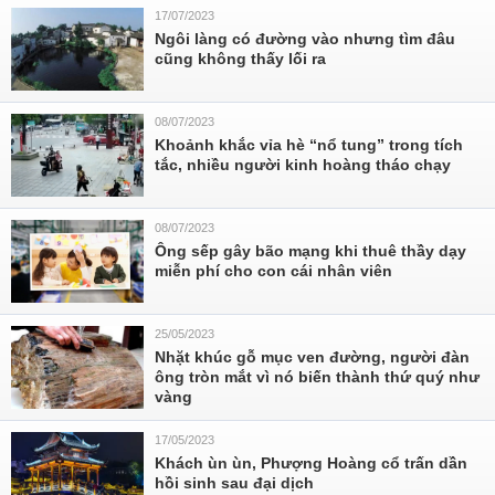
17/07/2023
Ngôi làng có đường vào nhưng tìm đâu
cũng không thấy lối ra
08/07/2023
Khoảnh khắc vỉa hè “nổ tung” trong tích
tắc, nhiều người kinh hoàng tháo chạy
08/07/2023
Ông sếp gây bão mạng khi thuê thầy dạy
miễn phí cho con cái nhân viên
25/05/2023
Nhặt khúc gỗ mục ven đường, người đàn
ông tròn mắt vì nó biến thành thứ quý như
vàng
17/05/2023
Khách ùn ùn, Phượng Hoàng cổ trấn dần
hồi sinh sau đại dịch