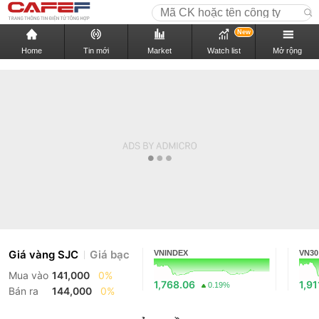
New
Home
Tin mới
Market
Watch list
Mở rộng
Giá vàng SJC
Giá bạc
VNINDEX
VN30
Mua vào
141,000
0%
1,768.06
1,91
0.19%
Bán ra
144,000
0%