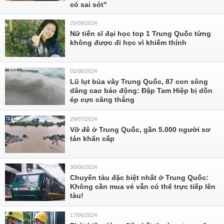
có sai sót"
25/09/2024
Nữ tiến sĩ đại học top 1 Trung Quốc từng
không được đi học vì khiếm thính
01/08/2024
Lũ lụt bủa vây Trung Quốc, 87 con sông
dâng cao báo động: Đập Tam Hiệp bị dồn
ép cực căng thẳng
29/07/2024
Vỡ đê ở Trung Quốc, gần 5.000 người sơ
tán khẩn cấp
30/06/2024
Chuyến tàu đặc biệt nhất ở Trung Quốc:
Không cần mua vé vẫn có thể trực tiếp lên
tàu!
17/06/2024