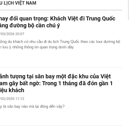
U LỊCH VIỆT NAM
êu thị khiến bạn mua nhiều hơn
gười thích trồng hoa giấy trước nhà nhưng không bao
 phòng
hay đổi quan trọng: Khách Việt đi Trung Quốc
i Samsung "ít được quảng cáo" nhưng lại rất đáng mua
ằng đường bộ cần chú ý
t lúc này
/03/2026 20:07
t quả xổ số miền Nam hôm nay thứ Sáu ngày 7/8/2026
ững du khách có nhu cầu đi du lịch Trung Quốc theo các tour đường bộ
 gan B rồi bỏ điều trị suốt 20 năm, người đàn ông 53 tuổi
n lưu ý những thông tin quan trọng dưới đây.
 vợ con cũng nhiễm bệnh
àu omega-3 bậc nhất
i nhận ra: Càng tiết kiệm càng tốt là lời khuyên dễ khiến
ên trả giá
 cao, doanh nghiệp gửi nhà băng hàng nghìn tỷ đồng
ảnh tượng tại sân bay một đặc khu của Việt
am gây bất ngờ: Trong 1 tháng đã đón gần 1
ốc Bắc - Nam đạt hơn 1.300 tỷ đồng
riệu khách
g thân thầy bói Phan Thị Thu Trang SN 1989
/02/2026 11:12
y là sân bay nào mà lại đông đến vậy?