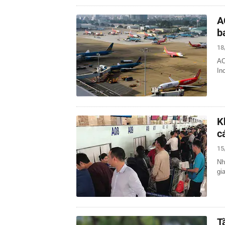
A
b
18
AC
In
K
c
15
Nh
gi
T