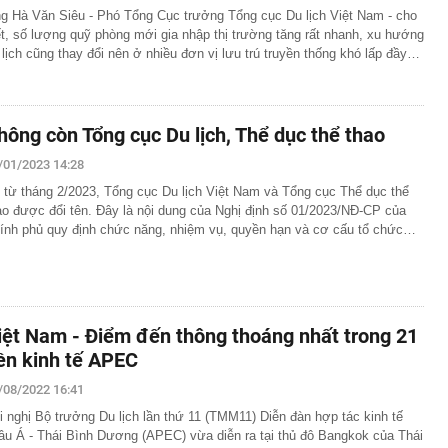
g Hà Văn Siêu - Phó Tổng Cục trưởng Tổng cục Du lịch Việt Nam - cho
ết, số lượng quỹ phòng mới gia nhập thị trường tăng rất nhanh, xu hướng
 lịch cũng thay đổi nên ở nhiều đơn vị lưu trú truyền thống khó lấp đầy…
hông còn Tổng cục Du lịch, Thể dục thể thao
/01/2023 14:28
 từ tháng 2/2023, Tổng cục Du lịch Việt Nam và Tổng cục Thể dục thể
ao được đổi tên. Đây là nội dung của Nghị định số 01/2023/NĐ-CP của
ính phủ quy định chức năng, nhiệm vụ, quyền hạn và cơ cấu tổ chức…
iệt Nam - Điểm đến thông thoáng nhất trong 21
ền kinh tế APEC
/08/2022 16:41
i nghị Bộ trưởng Du lịch lần thứ 11 (TMM11) Diễn đàn hợp tác kinh tế
âu Á - Thái Bình Dương (APEC) vừa diễn ra tại thủ đô Bangkok của Thái