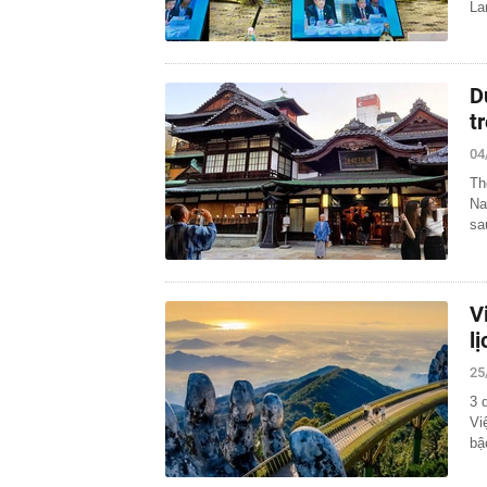
La
D
t
04
Th
Na
sa
V
l
25
3 
Vi
bậ