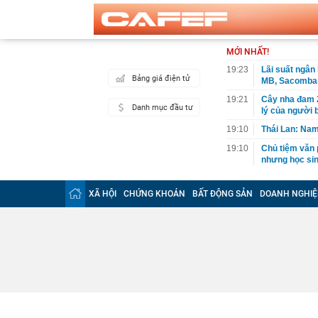
MỚI NHẤT!
19:23
Lãi suất ngân
Bảng giá điện tử
MB, Sacomban
19:21
Cây nha đam 2
Danh mục đầu tư
lý của người 
19:10
Thái Lan: Nam
19:10
Chủ tiệm văn 
nhưng học sinh
18:57
Tài khoản ng
triệu đồng
XÃ HỘI
CHỨNG KHOÁN
BẤT ĐỘNG SẢN
DOANH NGHIỆ
18:50
Vì sao phở Hà
18:50
Cách Trung Qu
18:45
Công an xác mi
điểm làm CC
18:45
Phát hiện số v
gia đình
18:30
Vì sao nhiều 