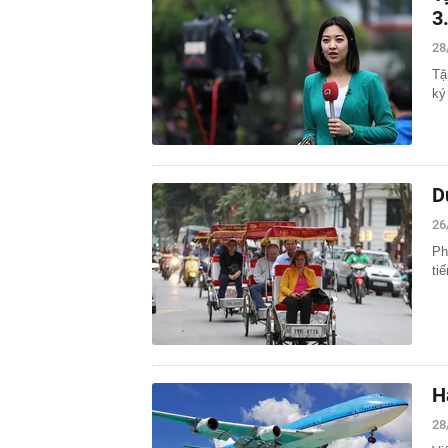
3
28
Tặ
ký
D
26
Ph
ti
H
28