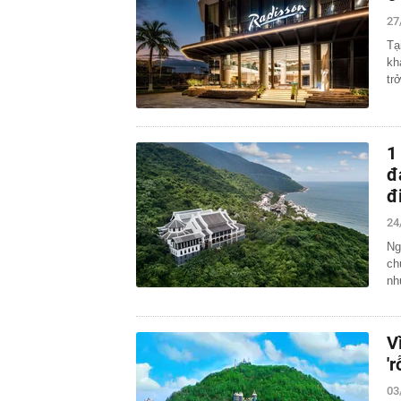
27
Tạ
kh
tr
1
đ
đ
24
Ng
ch
nh
V
'
03