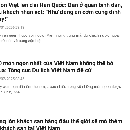
ón Việt lên đài Hàn Quốc: Bán ở quán bình dân,
u khách nhận xét: "Như đang ăn cơm cung đình
ậy!"
/01/2026 23:13
n ăn quen thuộc với người Việt nhưng trong mắt du khách nước ngoài
i trở nên vô cùng đặc biệt.
0 món ngon nhất của Việt Nam không thể bỏ
ua: Tổng cục Du lịch Việt Nam đề cử
/07/2025 08:45
y xem bạn đã nếm thử được bao nhiêu trong số những món ngon được
 cử này nhé.
ng lớn khách sạn hàng đầu thế giới sẽ mở thêm
 khách sạn tại Việt Nam