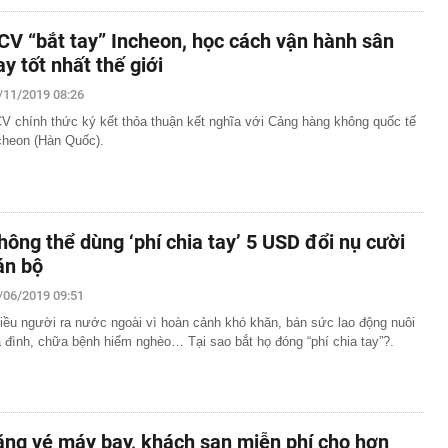
CV “bắt tay” Incheon, học cách vận hành sân
ay tốt nhất thế giới
/11/2019 08:26
V chính thức ký kết thỏa thuận kết nghĩa với Cảng hàng không quốc tế
cheon (Hàn Quốc).
hông thể dùng ‘phí chia tay’ 5 USD đổi nụ cười
án bộ
/06/2019 09:51
iều người ra nước ngoài vì hoàn cảnh khó khăn, bán sức lao động nuôi
a đình, chữa bệnh hiểm nghèo… Tại sao bắt họ đóng “phí chia tay”?.
ặng vé máy bay, khách sạn miễn phí cho hơn