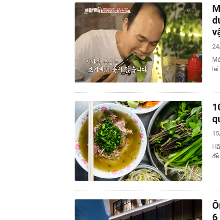
M
d
v
24
Mó
lạ
1
q
15
Hã
đề
Ô
6