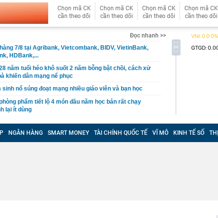
Chọn mã CK
Chọn mã CK
Chọn mã CK
Chọn mã CK
cần theo dõi
cần theo dõi
cần theo dõi
cần theo dõi
Đọc nhanh >>
 hàng 7/8 tại Agribank, Vietcombank, BIDV, VietinBank,
k, HDBank,...
8 năm tuổi héo khô suốt 2 năm bỗng bật chồi, cách xử
bà khiến dân mạng nể phục
 sinh nổ súng đoạt mạng nhiều giáo viên và bạn học
phòng phẩm tiết lộ 4 món đầu năm học bán rất chạy
 lại ít dùng
ân hàng chưa từng được sử dụng bất ngờ có số dư 100
P
NGÂN HÀNG
SMART MONEY
TÀI CHÍNH QUỐC TẾ
VĨ MÔ
KINH TẾ SỐ
TH
 Nội hay bán hết trước giờ trưa?
ốc xử lý 'anh hùng bàn phím' bôi nhọ, xúc phạm cá nhân
nh cọc tiền tổng giá trị 80.000.000 đồng bị bỏ lại ở địa
CD
àng trị giá hơn 262 tỷ đồng khi đi dạo trên khu đất của
gia đình thích làm thêm cầu thang bên ngoài nhà?