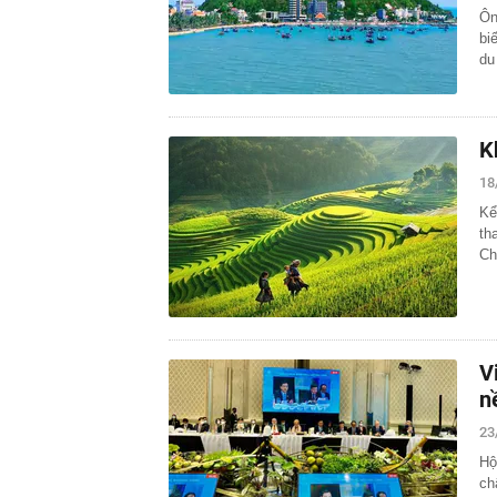
Ôn
bi
du
K
18
Kể
th
Ch
V
n
23
Hộ
ch