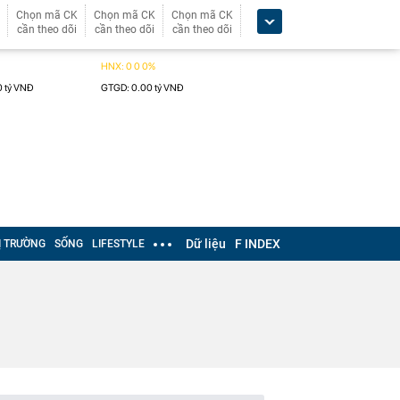
Chọn mã CK
Chọn mã CK
Chọn mã CK
cần theo dõi
cần theo dõi
cần theo dõi
Dữ liệu
F INDEX
Ị TRƯỜNG
SỐNG
LIFESTYLE