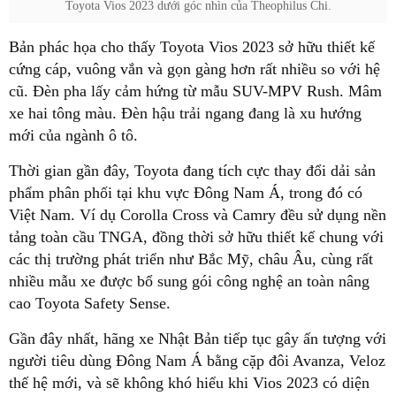
Toyota Vios 2023 dưới góc nhìn của Theophilus Chi.
Bản phác họa cho thấy Toyota Vios 2023 sở hữu thiết kế
cứng cáp, vuông vắn và gọn gàng hơn rất nhiều so với hệ
cũ. Đèn pha lấy cảm hứng từ mẫu SUV-MPV Rush. Mâm
xe hai tông màu. Đèn hậu trải ngang đang là xu hướng
mới của ngành ô tô.
Thời gian gần đây, Toyota đang tích cực thay đổi dải sản
phẩm phân phối tại khu vực Đông Nam Á, trong đó có
Việt Nam. Ví dụ Corolla Cross và Camry đều sử dụng nền
tảng toàn cầu TNGA, đồng thời sở hữu thiết kế chung với
các thị trường phát triển như Bắc Mỹ, châu Âu, cùng rất
nhiều mẫu xe được bổ sung gói công nghệ an toàn nâng
cao Toyota Safety Sense.
Gần đây nhất, hãng xe Nhật Bản tiếp tục gây ấn tượng với
người tiêu dùng Đông Nam Á bằng cặp đôi Avanza, Veloz
thế hệ mới, và sẽ không khó hiểu khi Vios 2023 có diện