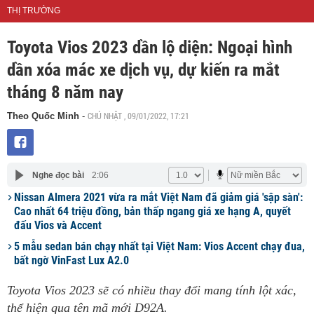
THỊ TRƯỜNG
Toyota Vios 2023 dần lộ diện: Ngoại hình
dần xóa mác xe dịch vụ, dự kiến ra mắt
tháng 8 năm nay
CHỦ NHẬT , 09/01/2022, 17:21
Theo Quốc Minh
-
Nghe đọc bài
2:06
Nissan Almera 2021 vừa ra mắt Việt Nam đã giảm giá 'sập sàn':
Cao nhất 64 triệu đồng, bản thấp ngang giá xe hạng A, quyết
đấu Vios và Accent
5 mẫu sedan bán chạy nhất tại Việt Nam: Vios Accent chạy đua,
bất ngờ VinFast Lux A2.0
Toyota Vios 2023 sẽ có nhiều thay đổi mang tính lột xác,
thể hiện qua tên mã mới D92A.