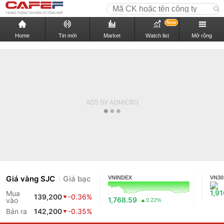
New
Home
Tin mới
Market
Watch list
Mở rộng
Giá vàng SJC
Giá bạc
VNINDEX
VN30
1,9
Mua
139,200
-0.36%
1,768.59
vào
0.22%
Bán ra
142,200
-0.35%