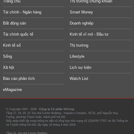
Trang chủ
Thị trường chứng khoán
Tài chính - Ngân hàng
Smart Money
Bất động sản
Doanh nghiệp
Tài chính quốc tế
Kinh tế vĩ mô - Đầu tư
Kinh tế số
Thị trường
Sống
Lifestyle
Xã hội
Lịch sự kiện
Báo cáo phân tích
Watch List
eMagazine
© Copyright 2007 - 2026 -
Công ty Cổ phần VCCorp.
Tầng 17, 19, 20, 21 Toà nhà Center Building - Hapulico Complex, Số 01, phố Nguyễn Huy
Tưởng, phường Thanh Xuân, thành phố Hà Nội
Giấy phép thiết lập trang thông tin điện tử tổng hợp trên mạng số 2216/GP-TTĐT do Sở Thông tin
và Truyền thông Hà Nội cấp ngày 10 tháng 4 năm 2019.
Tầng 21, tòa nhà Center Building.