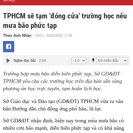
XÃ HỘI
TPHCM sẽ tạm 'đóng cửa' trường học nếu
mưa bão phức tạp
THỨ 3 , 30/09/2025, 11:46
Theo Anh Nhàn
-
Nghe đọc bài
2:04
Trường hợp mưa bão diễn biến phức tạp, Sở GD&ĐT
TPHCM yêu cầu các trường học trên địa bàn sẵn sàng
phương án học trực tuyến, tạm hoãn lịch học.
Sở Giáo dục và Đào tạo (GD&ĐT) TPHCM vừa ra văn
bản Hướng dẫn chủ động ứng phó bão, lũ lụt.
Sở GD&ĐT nhận định, hiện nay trong mùa mưa bão có
nhiều cơn bão mạnh, diễn biến phức tạp và có khả năng