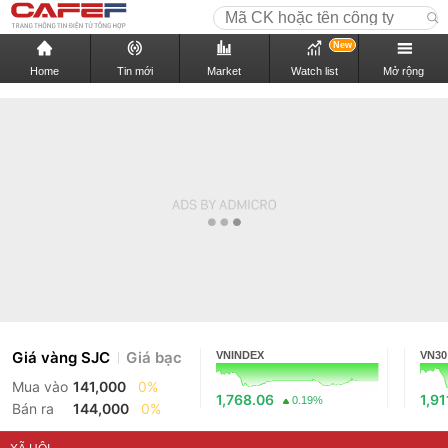
New
Home
Tin mới
Market
Watch list
Mở rộng
Giá vàng SJC
Giá bạc
VNINDEX
VN30
Mua vào
141,000
0%
1,768.06
1,91
0.19%
Bán ra
144,000
0%