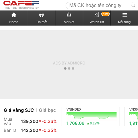
New
Home
Tin mới
Market
Watch list
Mở rộng
Giá vàng SJC
Giá bạc
VNINDEX
VN30
Mua
139,200
-0.36%
1,768.06
1,91
vào
0.19%
Bán ra
142,200
-0.35%