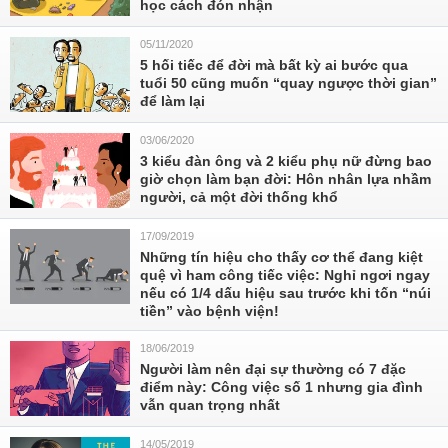
học cách đón nhận
05/11/2020
5 hối tiếc để đời mà bất kỳ ai bước qua
tuổi 50 cũng muốn “quay ngược thời gian”
để làm lại
03/06/2020
3 kiểu đàn ông và 2 kiểu phụ nữ đừng bao
giờ chọn làm bạn đời: Hôn nhân lựa nhầm
người, cả một đời thống khổ
17/09/2019
Những tín hiệu cho thấy cơ thể đang kiệt
quệ vì ham công tiếc việc: Nghỉ ngơi ngay
nếu có 1/4 dấu hiệu sau trước khi tốn “núi
tiền” vào bệnh viện!
18/06/2019
Người làm nên đại sự thường có 7 đặc
điểm này: Công việc số 1 nhưng gia đình
vẫn quan trọng nhất
14/05/2019