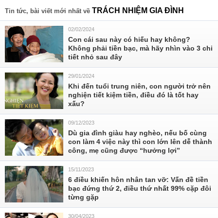
TRÁCH NHIỆM GIA ĐÌNH
Tin tức, bài viết mới nhất về
02/02/2024
Con cái sau này có hiếu hay không?
Không phải tiền bạc, mà hãy nhìn vào 3 chi
tiết nhỏ sau đây
29/01/2024
Khi đến tuổi trung niên, con người trở nên
nghiện tiết kiệm tiền, điều đó là tốt hay
xấu?
09/12/2023
Dù gia đình giàu hay nghèo, nếu bố cùng
con làm 4 việc này thì con lớn lên dễ thành
công, mẹ cũng được “hưởng lợi”
15/11/2023
6 điều khiến hôn nhân tan vỡ: Vấn đề tiền
bạc đứng thứ 2, điều thứ nhất 99% cặp đôi
từng gặp
30/04/2023