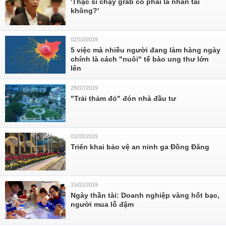
'Thạc sĩ chạy grab có phải là nhân tài
không?'
02/10/2019
5 việc mà nhiều người đang làm hàng ngày
chính là cách "nuôi" tế bào ung thư lớn
lên
28/07/2019
"Trải thảm đỏ" đón nhà đầu tư
01/03/2019
Triển khai bảo vệ an ninh ga Đồng Đăng
15/02/2019
Ngày thần tài: Doanh nghiệp vàng hốt bạc,
người mua lỗ đậm