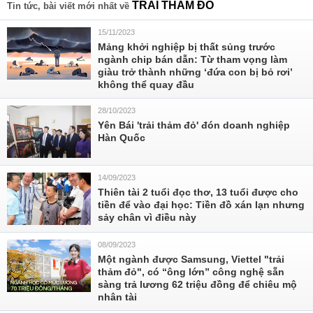
TRẢI THẢM ĐỎ
Tin tức, bài viết mới nhất về
15/11/2023
Mảng khởi nghiệp bị thất sủng trước
ngành chip bán dẫn: Từ tham vọng làm
giàu trở thành những ‘đứa con bị bỏ rơi’
không thể quay đầu
28/10/2023
Yên Bái 'trải thảm đỏ' đón doanh nghiệp
Hàn Quốc
14/09/2023
Thiên tài 2 tuổi đọc thơ, 13 tuổi được cho
tiền để vào đại học: Tiền đồ xán lạn nhưng
sảy chân vì điều này
08/09/2023
Một ngành được Samsung, Viettel "trải
thảm đỏ", có “ông lớn” công nghệ sẵn
sàng trả lương 62 triệu đồng để chiêu mộ
nhân tài