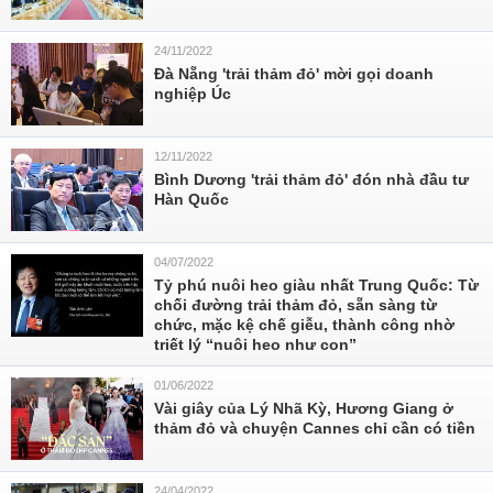
24/11/2022
Đà Nẵng 'trải thảm đỏ' mời gọi doanh
nghiệp Úc
12/11/2022
Bình Dương 'trải thảm đỏ' đón nhà đầu tư
Hàn Quốc
04/07/2022
Tỷ phú nuôi heo giàu nhất Trung Quốc: Từ
chối đường trải thảm đỏ, sẵn sàng từ
chức, mặc kệ chế giễu, thành công nhờ
triết lý “nuôi heo như con”
01/06/2022
Vài giây của Lý Nhã Kỳ, Hương Giang ở
thảm đỏ và chuyện Cannes chỉ cần có tiền
24/04/2022