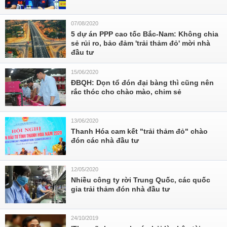
07/08/2020
5 dự án PPP cao tốc Bắc-Nam: Không chia
sẻ rủi ro, bảo đảm 'trải thảm đỏ' mời nhà
đầu tư
15/06/2020
ĐBQH: Dọn tổ đón đại bàng thì cũng nên
rắc thóc cho chào mào, chim sẻ
13/06/2020
Thanh Hóa cam kết "trải thảm đỏ" chào
đón các nhà đầu tư
12/05/2020
Nhiều công ty rời Trung Quốc, các quốc
gia trải thảm đón nhà đầu tư
24/10/2019