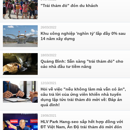
"Trải thảm đỏ" đón du khách
26/03/2022
Khu công nghiệp 'nghìn tỷ' lấp đầy 0% sau
14 năm xây dựng
18/03/2022
Quảng Bình: Sẵn sàng "trải thảm đỏ" cho
các nhà đầu tư tiềm năng
12/10/2021
Hỏi về việc "nếu không làm mà vẫn có ăn",
câu trả lời của ứng viên khiến nhà tuyển
dụng lập tức trải thảm đỏ mời về: Đáp án
quá đỉnh!
19/06/2021
HLV Park Hang-seo sắp hết hợp đồng với
ĐT Việt Nam, Ấn Độ trải thảm đỏ mời đón