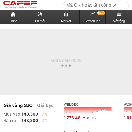
New
Home
Tin mới
Market
Watch list
Mở rộng
Giá vàng SJC
Giá bạc
VNINDEX
VN30
Mua vào
140,300
0%
1,776.46
1,9
-0.04%
Bán ra
143,300
0%