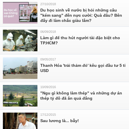
27/10/2018
Du học sinh về nước bị hỏi những câu
"kém sang" đến nực cười: Quà đâu? Bên
đấy đi làm chắc giàu lắm?
06/09/2018
Làm gì để thu hút người tài đặc biệt cho
TP.HCM?
09/05/2017
Thanh Hóa 'trải thảm đỏ' kêu gọi đầu tư 5 tỉ
USD
10/09/2016
"Ngu gì không làm thép" và những dự án
thép tỷ đô đã ăn quả đắng
17/12/2015
Sau lương là... bẫy!