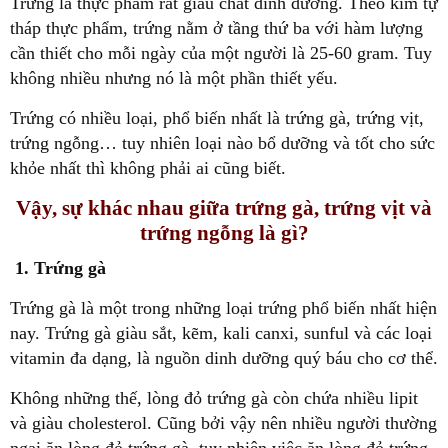
Trứng là thực phẩm rất giàu chất dinh dưỡng. Theo kim tự
tháp thực phẩm, trứng nằm ở tầng thứ ba với hàm lượng
cần thiết cho mỗi ngày của một người là 25-60 gram. Tuy
không nhiều nhưng nó là một phần thiết yếu.
Trứng có nhiều loại, phổ biến nhất là trứng gà, trứng vịt,
trứng ngỗng… tuy nhiên loại nào bổ dưỡng và tốt cho sức
khỏe nhất thì không phải ai cũng biết.
Vậy, sự khác nhau giữa trứng gà, trứng vịt và
trứng ngỗng là gì?
1. Trứng gà
Trứng gà là một trong những loại trứng phổ biến nhất hiện
nay. Trứng gà giàu sắt, kẽm, kali canxi, sunful và các loại
vitamin đa dạng, là nguồn dinh dưỡng quý báu cho cơ thể.
Không những thế, lòng đỏ trứng gà còn chứa nhiều lipit
và giàu cholesterol. Cũng bởi vậy nên nhiều người thường