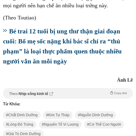
mọi người nên hạn chế ăn nhiều loại trứng này.
(Theo Toutiao)
Bé trai 12 tuổi bị ung thư thận giai đoạn
cuối: Bố mẹ sốc nặng khi bác sĩ chỉ ra “thủ
phạm” là loại thực phẩm quen thuộc nhiều
người vẫn ăn mỗi ngày
Ánh Lê
Copy link
Theo
Nhịp sống kinh tế
Từ Khóa:
Chất Dinh Dưỡng
Kim Tự Tháp
Nguồn Dinh Dưỡng
Lòng Đỏ Trứng
Nguyên Tố Vi Lượng
Cơ Thể Con Người
Giá Trị Dinh Dưỡng