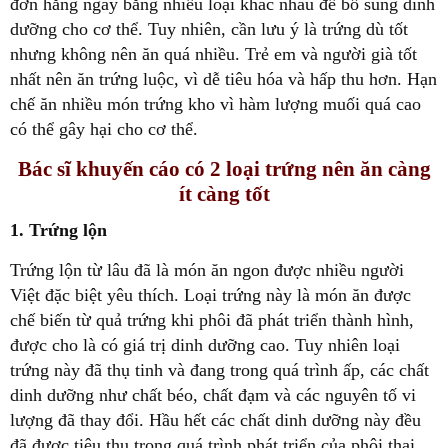
đơn hằng ngày bằng nhiều loại khác nhau để bổ sung dinh
dưỡng cho cơ thể. Tuy nhiên, cần lưu ý là trứng dù tốt
nhưng không nên ăn quá nhiều. Trẻ em và người già tốt
nhất nên ăn trứng luộc, vì dễ tiêu hóa và hấp thu hơn. Hạn
chế ăn nhiều món trứng kho vì hàm lượng muối quá cao
có thể gây hại cho cơ thể.
Bác sĩ khuyến cáo có 2 loại trứng nên ăn càng
ít càng tốt
1. Trứng lộn
Trứng lộn từ lâu đã là món ăn ngon được nhiều người
Việt đặc biệt yêu thích. Loại trứng này là món ăn được
chế biến từ quả trứng khi phôi đã phát triển thành hình,
được cho là có giá trị dinh dưỡng cao. Tuy nhiên loại
trứng này đã thụ tinh và đang trong quá trình ấp, các chất
dinh dưỡng như chất béo, chất đạm và các nguyên tố vi
lượng đã thay đổi. Hầu hết các chất dinh dưỡng này đều
đã được tiêu thụ trong quá trình phát triển của phôi thai.