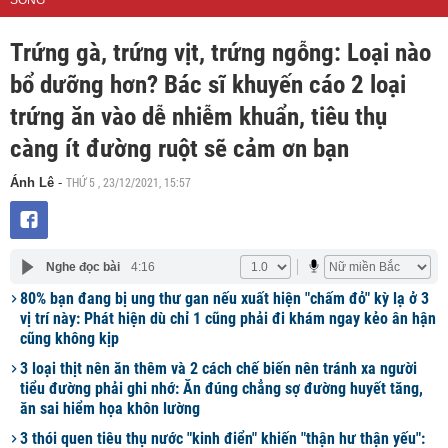
SỐNG
Trứng gà, trứng vịt, trứng ngỗng: Loại nào
bổ dưỡng hơn? Bác sĩ khuyến cáo 2 loại
trứng ăn vào dễ nhiễm khuẩn, tiêu thụ
càng ít đường ruột sẽ cảm ơn bạn
THỨ 5 , 23/12/2021, 15:57
Ánh Lê
-
Nghe đọc bài
4:16
80% bạn đang bị ung thư gan nếu xuất hiện "chấm đỏ" kỳ lạ ở 3
vị trí này: Phát hiện dù chỉ 1 cũng phải đi khám ngay kẻo ân hận
cũng không kịp
3 loại thịt nên ăn thêm và 2 cách chế biến nên tránh xa người
tiểu đường phải ghi nhớ: Ăn đúng chẳng sợ đường huyết tăng,
ăn sai hiểm họa khôn lường
3 thói quen tiêu thụ nước "kinh điển" khiến "thận hư thận yếu":