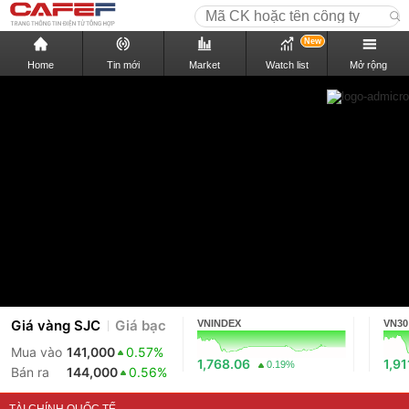
New
Home
Tin mới
Market
Watch list
Mở rộng
Giá vàng SJC
Giá bạc
VNINDEX
VN30
Mua vào
141,000
0.57%
1,768.06
1,91
0.19%
Bán ra
144,000
0.56%