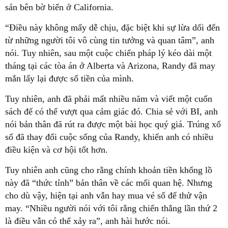
sản bên bờ biển ở California.
“Điều này không mấy dễ chịu, đặc biệt khi sự lừa dối đến
từ những người tôi vô cùng tin tưởng và quan tâm”, anh
nói. Tuy nhiên, sau một cuộc chiến pháp lý kéo dài một
tháng tại các tòa án ở Alberta và Arizona, Randy đã may
mắn lấy lại được số tiền của mình.
Tuy nhiên, anh đã phải mất nhiều năm và viết một cuốn
sách để có thể vượt qua cảm giác đó. Chia sẻ với BI, anh
nói bản thân đã rút ra được một bài học quý giá. Trúng xổ
số đã thay đổi cuộc sống của Randy, khiến anh có nhiều
điều kiện và cơ hội tốt hơn.
Tuy nhiên anh cũng cho rằng chính khoản tiền khổng lồ
này đã “thức tỉnh” bản thân về các mối quan hệ. Nhưng
cho dù vậy, hiện tại anh vẫn hay mua vé số để thử vận
may. “Nhiều người nói với tôi rằng chiến thắng lần thứ 2
là điều vẫn có thể xảy ra”, anh hài hước nói.