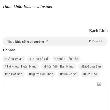
Tham khảo Business Insider
Bạch Linh
Copy link
Theo
Nhịp sống thị trường
Từ Khóa:
Công Ty Ma
Trúng Xổ Số
Khoản Tiền Lớn
Tài Khoản Ngân Hàng
Nhân Viên Bán Hàng
Bất Động Sản
Xe Đắt Tiền
Người Bạn Thân
Mua Vé Số
Lừa Đảo