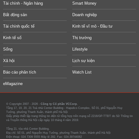
Tài chính - Ngân hàng
Smart Money
Bất động sản
Doanh nghiệp
Tài chính quốc tế
Kinh tế vĩ mô - Đầu tư
Kinh tế số
Thị trường
Sống
Lifestyle
Xã hội
Lịch sự kiện
Báo cáo phân tích
Watch List
eMagazine
© Copyright 2007 - 2026 -
Công ty Cổ phần VCCorp.
Tầng 17, 19, 20, 21 Toà nhà Center Building - Hapulico Complex, Số 01, phố Nguyễn Huy
Tưởng, phường Thanh Xuân, thành phố Hà Nội
Giấy phép thiết lập trang thông tin điện tử tổng hợp trên mạng số 2216/GP-TTĐT do Sở Thông tin
và Truyền thông Hà Nội cấp ngày 10 tháng 4 năm 2019.
Tầng 21, tòa nhà Center Building.
Địa chỉ: Số 01, phố Nguyễn Huy Tưởng, phường Thanh Xuân, thành phố Hà Nội
Điện thoại: 024 7309 5555 Máy lẻ 292. Fax: 024-39744082