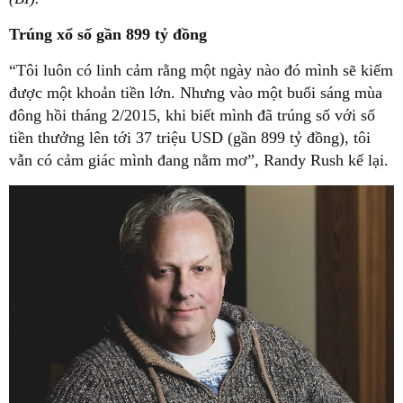
Trúng xổ số gần 899 tỷ đồng
“Tôi luôn có linh cảm rằng một ngày nào đó mình sẽ kiếm
được một khoản tiền lớn. Nhưng vào một buổi sáng mùa
đông hồi tháng 2/2015, khi biết mình đã trúng số với số
tiền thưởng lên tới 37 triệu USD (gần 899 tỷ đồng), tôi
vẫn có cảm giác mình đang nằm mơ”, Randy Rush kể lại.