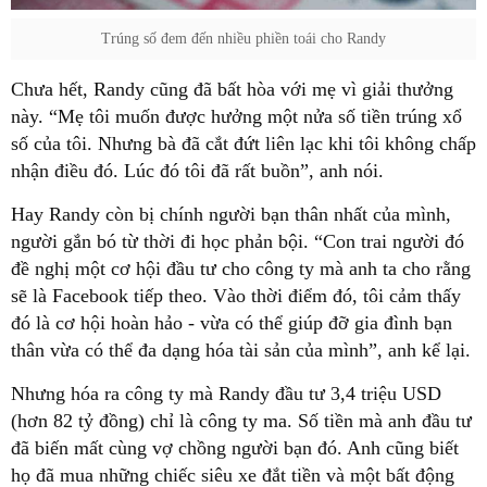
Trúng số đem đến nhiều phiền toái cho Randy
Chưa hết, Randy cũng đã bất hòa với mẹ vì giải thưởng
này. “Mẹ tôi muốn được hưởng một nửa số tiền trúng xổ
số của tôi. Nhưng bà đã cắt đứt liên lạc khi tôi không chấp
nhận điều đó. Lúc đó tôi đã rất buồn”, anh nói.
Hay Randy còn bị chính người bạn thân nhất của mình,
người gắn bó từ thời đi học phản bội. “Con trai người đó
đề nghị một cơ hội đầu tư cho công ty mà anh ta cho rằng
sẽ là Facebook tiếp theo. Vào thời điểm đó, tôi cảm thấy
đó là cơ hội hoàn hảo - vừa có thể giúp đỡ gia đình bạn
thân vừa có thể đa dạng hóa tài sản của mình”, anh kể lại.
Nhưng hóa ra công ty mà Randy đầu tư 3,4 triệu USD
(hơn 82 tỷ đồng) chỉ là công ty ma. Số tiền mà anh đầu tư
đã biến mất cùng vợ chồng người bạn đó. Anh cũng biết
họ đã mua những chiếc siêu xe đắt tiền và một bất động