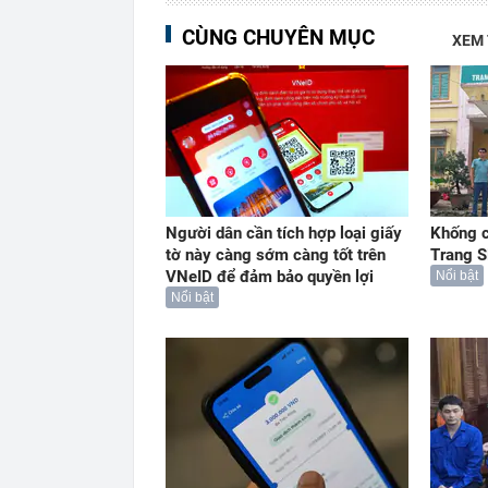
CÙNG CHUYÊN MỤC
XEM
Người dân cần tích hợp loại giấy
Khống c
tờ này càng sớm càng tốt trên
Trang S
VNeID để đảm bảo quyền lợi
Nổi bật
Nổi bật