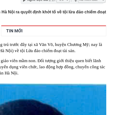
 siêu đập thủy điện lớn nhất thế giới, gấp 3 lần Tam
ng giềng Tây Nam lo ngại, lập tức ra đề nghị với Bắc
Hà Nội ra quyết định khởi tố về tội lừa đảo chiếm đoạt
chuyển 1,1 tỷ đồng vào tài khoản của chính mình, người
ng an chặn giao dịch
” 1.450 tấn cùng nâng khung thép 125 tấn cho nhà hát
TIN MỚI
ơn 1,3 tỷ đồng
 trú trước đây tại xã Văn Võ, huyện Chương Mỹ; nay là
 tại của Việt Anh - Quỳnh Nga
à Nội) về tội Lừa đảo chiếm đoạt tài sản.
ng nhiều gia đình thích đặt 1 lọ dầu gió trong nhà vệ
 giáo viên mầm non. Đối tượng giới thiệu quen biết lãnh
p nghẹt lực lượng Ukraine
tuyển dụng viên chức, lao động hợp đồng, chuyển công tác
 phép titan, Chủ tịch Tập đoàn Hưng Thịnh lãnh 10 năm tù
àn Hà Nội.
, phát hiện bí mật dưới mỏ đa kim loại vàng, bạc - thân
 thường hé lộ dư địa khai thác lớn
học tạo ra virus bằng AI