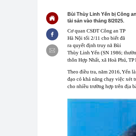
13:40
Trung Quốc xây
Hiệp: Nước lá
Kinh
Bùi Thùy Linh Yến bị Công an 
tài sản vào tháng 8/2025.
13:40
Ra ngân hàng 
đàn ông bị cô
Cơ quan CSĐT Công an TP
13:36
Hai “siêu cẩu
Hà Nội tối 2/11 cho biết đã
APEC
ra quyết định truy nã Bùi
13:36
Grab bị phạt h
Thùy Linh Yến (SN 1986; thường
13:35
Tình hình hiện
thôn Hợp Nhất, xã Hoà Phú, TP H
13:17
Vì sao ngày cà
sinh?
Theo điều tra, năm 2016, Yến là
13:17
Chiến lược bó
đạo có khả năng chạy việc xét 
13:08
Khai thác trái
cho nhiều trường hợp trên địa b
13:01
Khoan thăm dò
quặng dày bất
13:00
Các nhà khoa 