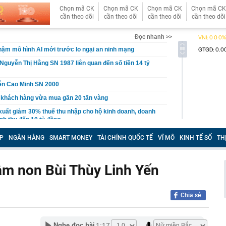
Chọn mã CK
Chọn mã CK
Chọn mã CK
Chọn mã CK
cần theo dõi
cần theo dõi
cần theo dõi
cần theo dõi
Đọc nhanh >>
ậm mô hình AI mới trước lo ngại an ninh mạng
Nguyễn Thị Hằng SN 1987 liên quan đến số tiền 14 tỷ
ễn Cao Minh SN 2000
 khách hàng vừa mua gần 20 tấn vàng
xuất giảm 30% thuế thu nhập cho hộ kinh doanh, doanh
nh thu đến 10 tỷ đồng
n lọt top đẹp nhất thế giới: Về Việt Nam làm Á hậu là phụ,
P
NGÂN HÀNG
SMART MONEY
TÀI CHÍNH QUỐC TẾ
VĨ MÔ
KINH TẾ SỐ
TH
ứ này là chính
 du lịch lớn nhất Trung Quốc: Ép khách sạn ký hợp đồng
 tác không thể tự quyết định giá
ầm non Bùi Thùy Linh Yến
hoạch đấu giá 8 lô đất tại Khu đô thị mới Thủ Thiêm
3 thói quen này chứng tỏ họ đang sống giả tạo với chính
Chia sẻ
nh báo quan trọng đến người thường xuyên nhận tiền
1:17
Nghe đọc bài