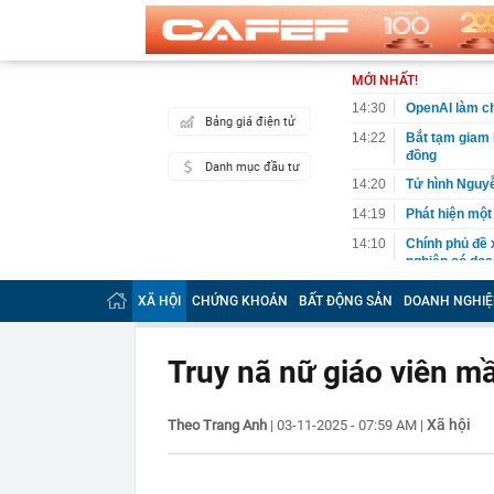
MỚI NHẤT!
14:30
OpenAI làm ch
Bảng giá điện tử
14:22
Bắt tạm giam 
đồng
Danh mục đầu tư
14:20
Tử hình Nguy
14:19
Phát hiện một
14:10
Chính phủ đề 
nghiệp có doa
14:09
Việt kiều 3 lầ
XÃ HỘI
CHỨNG KHOÁN
BẤT ĐỘNG SẢN
DOANH NGHIỆ
kinh doanh th
14:06
Bê bối đế chế
độc quyền, đối
Truy nã nữ giáo viên m
14:04
TPHCM sửa kế 
14:01
Một người có 
Xã hội
Theo Trang Anh
|
03-11-2025 - 07:59 AM
|
mình
14:00
Công an có cả
chuyển khoản