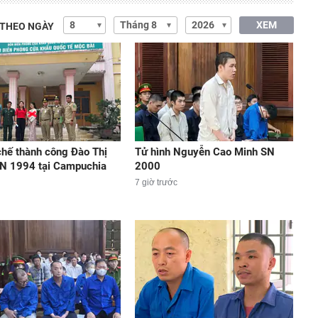
XEM
 THEO NGÀY
hế thành công Đào Thị
Tử hình Nguyễn Cao Minh SN
N 1994 tại Campuchia
2000
7 giờ trước