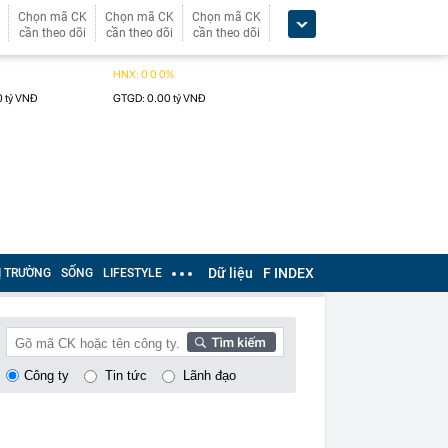
Chọn mã CK
Chọn mã CK
Chọn mã CK
cần theo dõi
cần theo dõi
cần theo dõi
Dữ liệu
F INDEX
Ị TRƯỜNG
SỐNG
LIFESTYLE
Công ty
Tin tức
Lãnh đạo